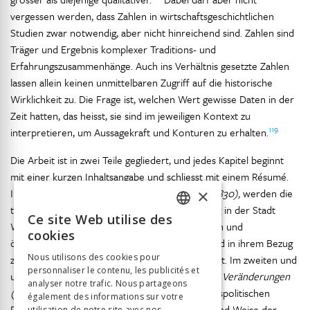
vergessen werden, dass Zahlen in wirtschaftsgeschichtlichen
Studien zwar notwendig, aber nicht hinreichend sind. Zahlen sind
Träger und Ergebnis komplexer Traditions- und
Erfahrungszusammenhänge. Auch ins Verhältnis gesetzte Zahlen
lassen allein keinen unmittelbaren Zugriff auf die historische
Wirklichkeit zu. Die Frage ist, welchen Wert gewisse Daten in der
Zeit hatten, das heisst, sie sind im jeweiligen Kontext zu
119
interpretieren, um Aussagekraft und Konturen zu erhalten.
Die Arbeit ist in zwei Teile gegliedert, und jedes Kapitel beginnt
mit einer kurzen Inhaltsangabe und schliesst mit einem Résumé.
×
Im ersten Teil,
Alte Ordnung im Wandel (1789–1830),
werden die
traditionellen Verhältnisse der Schulfinanzierung in der Stadt
Ce site Web utilise des
FRENCH
Winterthur vor dem Hintergrund der politischen und
cookies
ökonomischen Schwankungen rekonstruiert und in ihrem Bezug
GERMAN
Nous utilisons des cookies pour
zu den sozialen Verhältnissen der Stadt dargelegt. Im zweiten und
personnaliser le contenu, les publicités et
ITALIAN
umfangreicheren Teil,
Liberaler Aufbruch bringt Veränderungen
analyser notre trafic. Nous partageons
(1831–1869),
werden die politischen und bildungspolitischen
également des informations sur votre
Reformen mit ihren Auswirkungen auf die Art und Weise der
utilisation de notre site avec nos