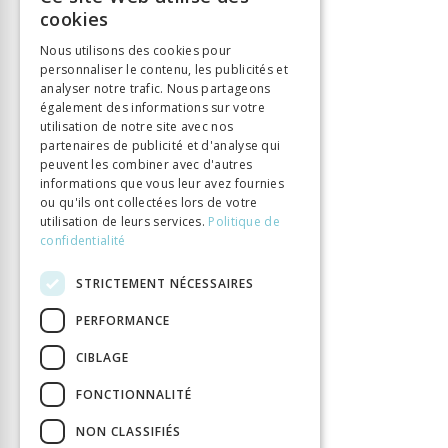
FRENCH
ISBN
9783034012911
cookies
GERMAN
Langue
Deutsch
Nous utilisons des cookies pour
Nombre de pages
328
personnaliser le contenu, les publicités et
ITALIAN
analyser notre trafic. Nous partageons
Parution
30 nov. 2015
également des informations sur votre
DOI
10.33057/chronos.1291
utilisation de notre site avec nos
partenaires de publicité et d'analyse qui
peuvent les combiner avec d'autres
informations que vous leur avez fournies
ou qu'ils ont collectées lors de votre
utilisation de leurs services.
Politique de
confidentialité
STRICTEMENT NÉCESSAIRES
PERFORMANCE
CIBLAGE
FONCTIONNALITÉ
NON CLASSIFIÉS