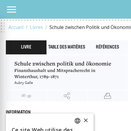
NOTRE CATALOGUE
SCHULE ZWISCHEN POLITIK UND ÖKONOMIE
Accueil
Livres
Schule zwischen Politik und Ökonom
LIVRE
TABLE DES MATIÈRES
RÉFÉRENCES
Schule zwischen politik und ökonomie
Finanzhaushalt und Mitspracherecht in
Winterthur, 1789–1871
Aubry Galle
INFORMATION
×
Aubry Galle
Auteur
Éditeur
Chronos Verlag
Ce site Web utilise des