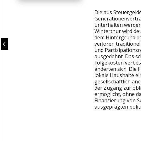
Die aus Steuergelde
Generationenvertra
unterhalten werden
Winterthur wird deu
dem Hintergrund de
verloren traditione
und Partizipations
ausgedehnt. Das sc
Folgekosten verbess
änderten sich. Die 
lokale Haushalte e
gesellschaftlich a
der Zugang zur obli
ermöglicht, ohne da
Finanzierung von Sc
ausgeprägten poli