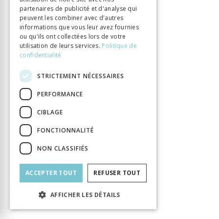
Éditeur
Alphil
partenaires de publicité et d'analyse qui
ISBN
9782889304394
peuvent les combiner avec d'autres
informations que vous leur avez fournies
Langue
Français
ou qu'ils ont collectées lors de votre
Nombre de pages
214
utilisation de leurs services.
Politique de
confidentialité
Parution
1 févr. 2022
Type de livre
Monographie
STRICTEMENT NÉCESSAIRES
DOI
10.33055/ALPHIL.03188
PERFORMANCE
CIBLAGE
FONCTIONNALITÉ
NON CLASSIFIÉS
ACCEPTER TOUT
REFUSER TOUT
AFFICHER LES DÉTAILS