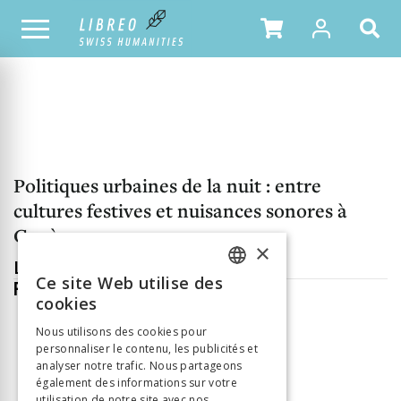
NOTRE CATALOGUE
TABLE DES MATIÈRES
Politiques urbaines de la nuit : entre
cultures festives et nuisances sonores à
Genève
×
Liste de références
Ce site Web utilise des
REF-LIST
FRENCH
cookies
GERMAN
Nous utilisons des cookies pour
personnaliser le contenu, les publicités et
ITALIAN
INFORMATION
analyser notre trafic. Nous partageons
Pieroni Raphaël
Auteur
également des informations sur votre
utilisation de notre site avec nos