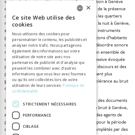
inattendu de cette politique, à savoir l’augmentation à Genève
×
des plaintes pour bruit la nuit, une conséquence de la présence
d’établissements publics et de leurs usagers dans les quartiers
Ce site Web utilise des
FRENCH
résidentiels de la ville. Ce second problème, lié à la nuit à Genève,
cookies
sera examiné à travers à la fois les acteurs et les instruments
GERMAN
Nous utilisons des cookies pour
principaux de la politique du bruit et des associations d’habitants
personnaliser le contenu, les publicités et
ITALIAN
de la ville. On soutiendra qu’au-delà du bruit, le désordre sonore
analyser notre trafic. Nous partageons
nocturne qui s’installe alors à Genève résulte d’un ensemble de
également des informations sur votre
utilisation de notre site avec nos
raisons qui viennent s’ajouter à la politique répressive évoquée
partenaires de publicité et d'analyse qui
plus haut. Ces raisons seront présentées
via
des discours et des
peuvent les combiner avec d'autres
pratiques des associations d’habitants qui traduisent plus
informations que vous leur avez fournies
ou qu'ils ont collectées lors de votre
généralement l’émergence d’une culture de l’intolérance au bruit
utilisation de leurs services.
Politique de
dans les villes occidentales.
confidentialité
Le matériel sur lequel s’appuie ce chapitre inclut des documents
STRICTEMENT NÉCESSAIRES
officiels produits dans le cadre de la politique du bruit à Genève,
ainsi que la base de données des déplacements des agents de
PERFORMANCE
police cantonaux pour plaintes au sujet du bruit pour la période
CIBLAGE
qui va de 2006 à 2012. Ces documents seront complétés par des