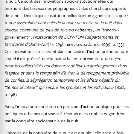
la nuit. Ce sont des innovations socio-institutionnelles qui
émanent des travaux des géographes et des chercheurs experts
de la nuit. Des utopies institutionnelles sont imaginées telles que :
«
une assemblée nationale de la nuit ; un maire de la nuit dans
chaque commune de plus de 10 000 habitants ; un “
shadow-
government
” ; l’instauration de DON-TON (départements et
territoires d’Outre-Nuit)
» (Aghina et Gwiazdzinski, 1999, p. 133).
Ces innovations s’inscrivent dans un cadre d’action politique pour
lequel il est précisé que la nuit urbaine représente «
un enjeu
pour les collectivités qui doivent redéfinir un aménagement dans
l’espace et dans le temps afin d’éviter le développement prévisible
de conflits, la ségrégation temporelle et les effets négatifs du
“temps sécateur” qui sépare les groupes et les individus
» (
ibid.
,
p. 198).
Ainsi, l’innovation constitue un principe d’action publique pour les
politiques urbaines qui visent à résoudre les conflits engendrés
par la conquête sociospatiale de la nuit.
L’histoire de la conquête de la nuit est double : elle est à la fois