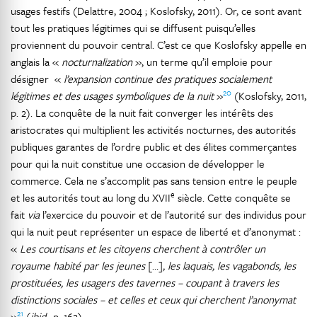
usages festifs (Delattre, 2004 ; Koslofsky, 2011). Or, ce sont avant
tout les pratiques légitimes qui se diffusent puisqu’elles
proviennent du pouvoir central. C’est ce que Koslofsky appelle en
anglais la «
nocturnalization
», un terme qu’il emploie pour
désigner «
l’expansion continue des pratiques socialement
20
légitimes et des usages symboliques de la nuit
»
(Koslofsky, 2011,
p. 2). La conquête de la nuit fait converger les intérêts des
aristocrates qui multiplient les activités nocturnes, des autorités
publiques garantes de l’ordre public et des élites commerçantes
pour qui la nuit constitue une occasion de développer le
commerce. Cela ne s’accomplit pas sans tension entre le peuple
e
et les autorités tout au long du XVII
siècle. Cette conquête se
fait
via
l’exercice du pouvoir et de l’autorité sur des individus pour
qui la nuit peut représenter un espace de liberté et d’anonymat :
«
Les courtisans et les citoyens cherchent à contrôler un
royaume habité par les jeunes
[…]
, les laquais, les vagabonds, les
prostituées, les usagers des tavernes – coupant à travers les
distinctions sociales – et celles et ceux qui cherchent l’anonymat
21
»
(
ibid.
, p. 162).