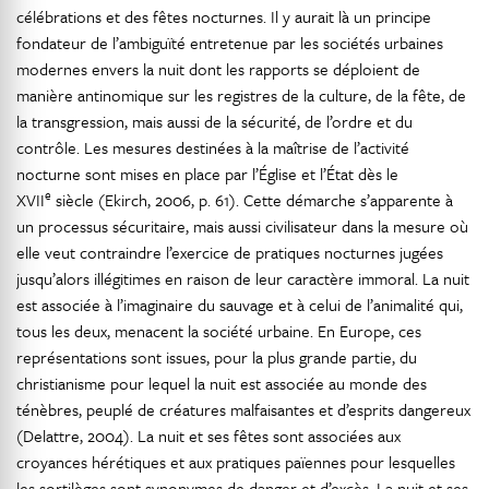
célébrations et des fêtes nocturnes. Il y aurait là un principe
fondateur de l’ambiguïté entretenue par les sociétés urbaines
modernes envers la nuit dont les rapports se déploient de
manière antinomique sur les registres de la culture, de la fête, de
la transgression, mais aussi de la sécurité, de l’ordre et du
contrôle. Les mesures destinées à la maîtrise de l’activité
nocturne sont mises en place par l’Église et l’État dès le
e
XVII
siècle (Ekirch, 2006, p. 61). Cette démarche s’apparente à
un processus sécuritaire, mais aussi civilisateur dans la mesure où
elle veut contraindre l’exercice de pratiques nocturnes jugées
jusqu’alors illégitimes en raison de leur caractère immoral. La nuit
est associée à l’imaginaire du sauvage et à celui de l’animalité qui,
tous les deux, menacent la société urbaine. En Europe, ces
représentations sont issues, pour la plus grande partie, du
christianisme pour lequel la nuit est associée au monde des
ténèbres, peuplé de créatures malfaisantes et d’esprits dangereux
(Delattre, 2004). La nuit et ses fêtes sont associées aux
croyances hérétiques et aux pratiques païennes pour lesquelles
les sortilèges sont synonymes de danger et d’excès. La nuit et ses