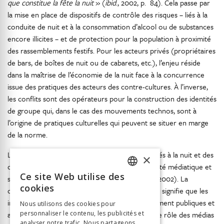
que constitue la fête la nuit
» (
ibid
., 2002, p. 84). Cela passe par
la mise en place de dispositifs de contrôle des risques – liés à la
conduite de nuit et à la consommation d’alcool ou de substances
encore illicites – et de protection pour la population à proximité
des rassemblements festifs. Pour les acteurs privés (propriétaires
de bars, de boîtes de nuit ou de cabarets, etc.), l’enjeu réside
dans la maîtrise de l’économie de la nuit face à la concurrence
issue des pratiques des acteurs des contre-cultures. À l’inverse,
les conflits sont des opérateurs pour la construction des identités
de groupe qui, dans le cas des mouvements technos, sont à
l’origine de pratiques culturelles qui peuvent se situer en marge
de la norme.
La presse est un acteur important des conflits liés à la nuit et des
×
conflits urbains en général en raison de la visibilité médiatique et
Ce site Web utilise des
sociale qu’elle leur donne (Gilbert et Brosseau, 2002). La
FRENCH
cookies
couverture des conflits par les médias de masse signifie que les
GERMAN
informations à leur sujet deviennent immédiatement publiques et
Nous utilisons des cookies pour
accessibles à un grand nombre, amplifiant ainsi le rôle des médias
personnaliser le contenu, les publicités et
ITALIAN
analyser notre trafic. Nous partageons