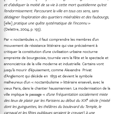
et d’abdiquer la moitié de sa vie à cette mort quotidienne qu’est
l’endormissement. Parcourant la ville en tous ces sens, sans
dédaigner l’exploration des quartiers misérables et des faubourgs,
[elle]
pratique une quête systématique de l’inconnu
»
(Delattre, 2004, p. 193).
Par « noctambules », il faut comprendre les membres d’un
mouvement de résistance littéraire qui vise précisément à
critiquer la constitution d’une civilisation urbaine nocturne
empreinte de bourgeoisie, tournée vers la fête et le spectacle et
annonciatrice de la ville moderne et industrielle. Certains vont
jusqu’à mourir d’épuisement, comme Alexandre Privat
d’Anglemont qui décède en 1859 et devient le symbole
malheureux d’un « noctambulisme » littéraire enseveli, avec le
vieux Paris, dans le chantier haussmannien. La modernisation de la
ville implique le passage «
d’une fréquentation socialement mixte
e
des lieux de plaisir par les Parisiens au début du
XIX
siècle (mixité
dont les guinguettes, les théâtres du boulevard du Temple, le
carnaval et les fêtes publiques seraient le creuset) à une