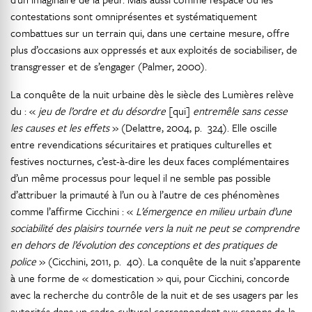
contestations sont omniprésentes et systématiquement
combattues sur un terrain qui, dans une certaine mesure, offre
plus d’occasions aux oppressés et aux exploités de sociabiliser, de
transgresser et de s’engager (Palmer, 2000).
La conquête de la nuit urbaine dès le siècle des Lumières relève
du : «
jeu de l’ordre et du désordre
[qui]
entremêle sans cesse
les causes et les effets
» (Delattre, 2004, p. 324). Elle oscille
entre revendications sécuritaires et pratiques culturelles et
festives nocturnes, c’est-à-dire les deux faces complémentaires
d’un même processus pour lequel il ne semble pas possible
d’attribuer la primauté à l’un ou à l’autre de ces phénomènes
comme l’affirme Cicchini : «
L’émergence en milieu urbain d’une
sociabilité des plaisirs tournée vers la nuit ne peut se comprendre
en dehors de l’évolution des conceptions et des pratiques de
police
» (Cicchini, 2011, p. 40). La conquête de la nuit s’apparente
à une forme de « domestication » qui, pour Cicchini, concorde
avec la recherche du contrôle de la nuit et de ses usagers par les
autorités dans un cadre culturel correspondant aux canons de la