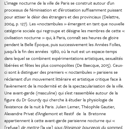
L’image nocturne de la ville de Paris se construit autour d’un
processus de féminisation et d’érotisation suffisamment puissant
pour attiser le désir des étrangers et des provinciaux (Delattre,
2004, p. 127). Les «noctambules » émergent en tant que nouvelle
catégorie sociale qui regroupe et désigne les membres de cette «
civilisation nocturne » qui, à Paris, connaît ses heures de gloire
pendant la Belle Époque, puis successivement les Années Folles,
jusqu’à la fin des années 1980, où la nuit est un espace-temps
dans lequel se combinent expérimentations artistiques, sexualités
libérées et fêtes les plus cosmopolites (De Baecque, 2015). Ceux-
ci sont à distinguer des premiers « noctambules » parisiens se
réclamant d’un mouvement littéraire et artistique critique face à
l’avènement de la modernité et de la spectacularisation de la ville.
Une avant-garde (masculine) qui s’est rassemblée autour de la
figure du Dr Gourdy qui cherche à étudier la physiologie de
l’existence de la nuit à Paris. Julien Lemer, Théophile Gautier,
Alexandre Privat d’Anglemont et Restif de la Bretonne
appartiennent à cette avant-garde parisienne nocturne qui «
[refuse]
de mettre
[la vie]
sous l’éteignoir bourgeois du sommeil,