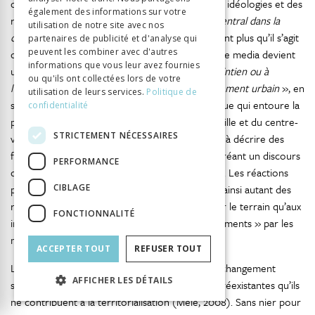
dans le processus de formation des valeurs, des idéologies et des
également des informations sur votre
représentations : «
Les médias jouent un rôle central dans la
utilisation de notre site avec nos
construction sociale de la réalité
» et ceci d’autant plus qu’il s’agit
partenaires de publicité et d'analyse qui
peuvent les combiner avec d'autres
de situations conflictuelles (
ibid
., 2002, p. 519). Le media devient
informations que vous leur avez fournies
un véritable acteur urbain qui participe «
au maintien ou à
ou qu'ils ont collectées lors de votre
l’évolution des rapports de force dans l’aménagement urbain
», en
utilisation de leurs services.
Politique de
s’inscrivant au cœur même du processus politique qui entoure la
confidentialité
prise de décision sur les usages possibles de la ville et du centre-
STRICTEMENT NÉCESSAIRES
ville nocturne (
ibid.
). La presse ne se borne pas à décrire des
faits, mais exerce aussi un rôle performatif en créant un discours
PERFORMANCE
qui contribue à ce que les choses se produisent. Les réactions
CIBLAGE
politiques aux problèmes posés par la nuit sont ainsi autant des
réactions aux « réalités sociales » observées sur le terrain qu’aux
FONCTIONNALITÉ
images de ces réalités transformées en « événements » par les
médias.
ACCEPTER TOUT
REFUSER TOUT
Les conflits sont également des opérateurs de changement
AFFICHER LES DÉTAILS
spatial. Ils renforcent moins des territorialités préexistantes qu’ils
ne contribuent à la territorialisation (Melé, 2008). Sans nier pour