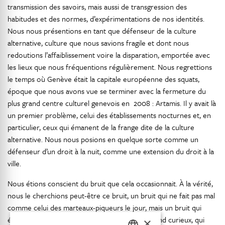
transmission des savoirs, mais aussi de transgression des
habitudes et des normes, d’expérimentations de nos identités.
Nous nous présentions en tant que défenseur de la culture
alternative, culture que nous savions fragile et dont nous
redoutions l’affaiblissement voire la disparation, emportée avec
les lieux que nous fréquentions régulièrement. Nous regrettions
le temps où Genève était la capitale européenne des squats,
époque que nous avons vue se terminer avec la fermeture du
plus grand centre culturel genevois en 2008 : Artamis. Il y avait là
un premier problème, celui des établissements nocturnes et, en
particulier, ceux qui émanent de la frange dite de la culture
alternative. Nous nous posions en quelque sorte comme un
défenseur d’un droit à la nuit, comme une extension du droit à la
ville.
Nous étions conscient du bruit que cela occasionnait. À la vérité,
nous le cherchions peut-être ce bruit, un bruit qui ne fait pas mal
comme celui des marteaux-piqueurs le jour, mais un bruit qui
éveille tout autant qu’il dérange. Un bruit qui rend curieux, qui
×