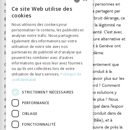
invite à rentrer dans les lieux, à y rencontrer des personnes en
Ce site Web utilise des
tout genre, celles et ceux qui font la nuit et qui la partagent par
FRENCH
cookies
générosité et par peur d’être seuls aussi. Mais le bruit dérange, ce
GERMAN
qui bien souvent est justifié par des raisons dont la légitimité ne
Nous utilisons des cookies pour
personnaliser le contenu, les publicités et
ITALIAN
peut être mise en doute : le travail, la famille, la santé. C’est avec
analyser notre trafic. Nous partageons
la fermeture d’Artamis, dernier bastion de la culture alternative et
également des informations sur votre
de ses lieux nocturnes que les plaintes pour bruit à Genève ont
utilisation de notre site avec nos
littéralement explosé. Il y avait là un second problème.
partenaires de publicité et d'analyse qui
peuvent les combiner avec d'autres
informations que vous leur avez fournies
C’est plein de ce bruit fait d’espoir et de mécontentement que
ou qu'ils ont collectées lors de votre
nous avons commencé les recherches qui ont conduit à la
utilisation de leurs services.
Politique de
rédaction de cet ouvrage. Nous souhaitions en savoir plus sur les
confidentialité
problèmes de la nuit. Quels étaient-ils tout d’abord ? Comment
naissaient-ils et par qui étaient-ils portés ? Quelles solutions y
STRICTEMENT NÉCESSAIRES
étaient-elles apportées et à qui profitaient-elles le plus ? Nous
PERFORMANCE
avons fait de Genève notre terrain d’étude principal dans l’espoir
de répondre à ces questions. Ce terrain nous a conduit dans de
CIBLAGE
nombreuses villes en Suisse (Lausanne ; Zurich ; Bâle), et à
FONCTIONNALITÉ
l’international (Paris ; Berlin ; Amsterdam) pour suivre de près la