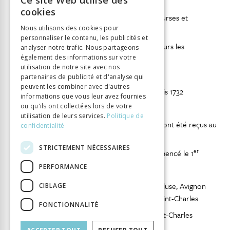
Ce site Web utilise des
communauté…
FRENCH
cookies
MM//482-485 : Comptes et états des bourses et
GERMAN
Nous utilisons des cookies pour
fondations
personnaliser le contenu, les publicités et
ITALIAN
MM//490 : Livre des pensions de Messieurs les
analyser notre trafic. Nous partageons
également des informations sur votre
ecclésiastiques du séminaire
utilisation de notre site avec nos
partenaires de publicité et d'analyse qui
Séminaire de Saint-Firmin :
peuvent les combiner avec d'autres
MM//494 : Livre des pensionnaires depuis 1732
informations que vous leur avez fournies
ou qu'ils ont collectées lors de votre
Séminaire de Saint-Louis :
utilisation de leurs services.
Politique de
MM//495 : Registre des séminaristes qui ont été reçus au
confidentialité
séminaire depuis 1727
STRICTEMENT NÉCESSAIRES
er
MM//496 : Registre des pensions… commencé le 1
octobre 1784
PERFORMANCE
ADepV = Archives départementales du Vaucluse, Avignon
CIBLAGE
D 345 Correspondance du séminaire Saint-Charles
FONCTIONNALITÉ
D 375-378 Fondations au séminaire Saint-Charles