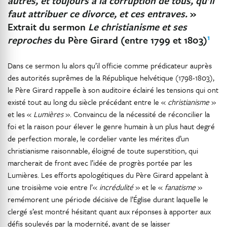
autres, et toujours à la corruption de tous, qu’il
faut attribuer ce divorce, et ces entraves.
»
Extrait du sermon
Le christianisme et ses
1
reproches
du Père Girard (entre 1799 et 1803)
Dans ce sermon lu alors qu’il officie comme prédicateur auprès
des autorités suprêmes de la République helvétique (1798-1803),
le Père Girard rappelle à son auditoire éclairé les tensions qui ont
existé tout au long du siècle précédant entre le «
christianisme
»
et les «
Lumières
». Convaincu de la nécessité de réconcilier la
foi et la raison pour élever le genre humain à un plus haut degré
de perfection morale, le cordelier vante les mérites d’un
christianisme raisonnable, éloigné de toute superstition, qui
marcherait de front avec l’idée de progrès portée par les
Lumières. Les efforts apologétiques du Père Girard appelant à
une troisième voie entre l’«
incrédulité
» et le «
fanatisme
»
remémorent une période décisive de l’Église durant laquelle le
clergé s’est montré hésitant quant aux réponses à apporter aux
défis soulevés par la modernité, avant de se laisser