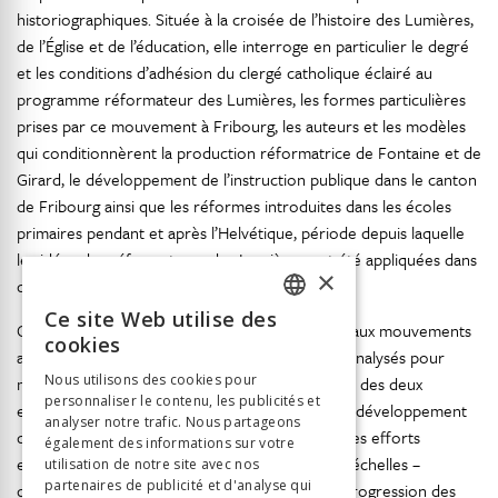
historiographiques. Située à la croisée de l’histoire des Lumières,
de l’Église et de l’éducation, elle interroge en particulier le degré
et les conditions d’adhésion du clergé catholique éclairé au
programme réformateur des Lumières, les formes particulières
prises par ce mouvement à Fribourg, les auteurs et les modèles
qui conditionnèrent la production réformatrice de Fontaine et de
Girard, le développement de l’instruction publique dans le canton
de Fribourg ainsi que les réformes introduites dans les écoles
primaires pendant et après l’Helvétique, période depuis laquelle
les idées des réformateurs des Lumières ont été appliquées dans
×
des contextes institutionnels nouveaux.
Ce site Web utilise des
FRENCH
Cet ouvrage accorde également une large part aux mouvements
cookies
antagonistes à Fontaine et à Girard, qui seront analysés pour
GERMAN
Nous utilisons des cookies pour
mieux saisir à la fois les fondements intellectuels des deux
personnaliser le contenu, les publicités et
ITALIAN
ecclésiastiques et les obstacles qui freinèrent le développement
analyser notre trafic. Nous partageons
des Lumières à Fribourg. Ce faisant, il étudiera les efforts
également des informations sur votre
entrepris par le clergé ultramontain à plusieurs échelles –
utilisation de notre site avec nos
partenaires de publicité et d'analyse qui
diocèse, nonciature, Rome – pour endiguer la progression des