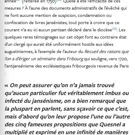
année
(réitérée en 1750)
. Quelle a été l’efficacité de ces
mesures ? À l’aune des documents administratifs de l’évêché qui
ne font aucune mention de suspicion, condamnation ou
confiscation de livres jansénistes, tout porte à croire que ce
223
courant n’a eu ici aucun partisan déclaré dans le diocèse
. Les
quelques rares témoignages sur cet objet font au contraire état
d’un clergé qui aurait été uniformément hostile aux idées
augustiniennes, à l’exemple de l’auteur du
Recueil des raisons que
l’on a d’ériger un séminaire dans Fribourg
qui souligne, vers 1720,
l’antijansénisme des ecclésiastiques fribourgeois revenus de Paris
:
«
On peut assurer qu’on n’a jamais trouvé
qu’aucun particulier fut véritablement imbus ou
infecté du jansénisme, on a bien remarqué que
la pluspart en parlent, sans sçavoir ce que c’est,
mais d’abord qu’on leur propose l’une ou l’autre
des cinq fameuses propositions que Quesnel a
multiplié et exprimé en une infinité de manières