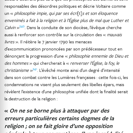
responsables des désordres politiques et décrie Voltaire comme
un «
philosophie impie, qui par ses écri
[t]
s et son éloquence
envenimés a fait à la religion et à l’Église plus de mal que Luther et
240
Calvin
»
. Dans la conduite de son diocèse, l’évêque cherche
aussi à renforcer son contrôle sur la circulation des «
mauvais
livres
». Il réitère le 7 janvier 1790 les menaces
d’excommunication prononcées par son prédécesseur tout en
dénonçant la progression d’une «
philosophie ennemie de Dieu et
des hommes
» qui chercherait à «
renverser l’Église, la foy, le
241
christianisme
»
. L’évêché monte ainsi d’un degré d’intensité
dans son combat contre les Lumières françaises : cette fois-ci, les
condamnations ne visent plus seulement des libelles épars, mais
révèlent l’existence d’une philosophie unifiée dont la finalité serait
la destruction de la religion :
«
On ne se borne plus à attaquer par des
erreurs particulières certains dogmes de la
religion ; on se fait gloire d’une opposition