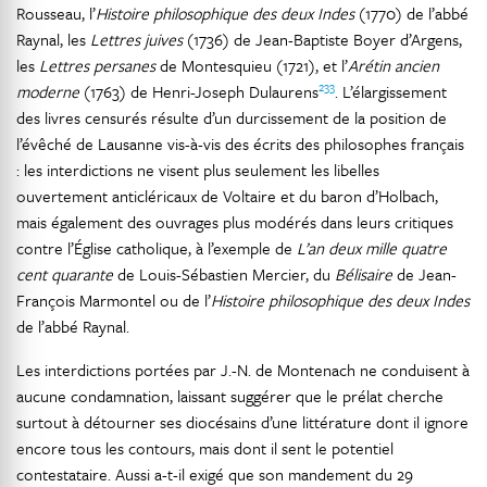
Rousseau, l’
Histoire philosophique des deux Indes
(1770) de l’abbé
Raynal, les
Lettres juives
(1736) de Jean-Baptiste Boyer d’Argens,
les
Lettres persanes
de Montesquieu (1721), et l’
Arétin ancien
233
moderne
(1763) de Henri-Joseph Dulaurens
. L’élargissement
des livres censurés résulte d’un durcissement de la position de
l’évêché de Lausanne vis-à-vis des écrits des philosophes français
: les interdictions ne visent plus seulement les libelles
ouvertement anticléricaux de Voltaire et du baron d’Holbach,
mais également des ouvrages plus modérés dans leurs critiques
contre l’Église catholique, à l’exemple de
L’an deux mille quatre
cent quarante
de Louis-Sébastien Mercier, du
Bélisaire
de Jean-
François Marmontel ou de l’
Histoire philosophique des deux Indes
de l’abbé Raynal.
Les interdictions portées par J.-N. de Montenach ne conduisent à
aucune condamnation, laissant suggérer que le prélat cherche
surtout à détourner ses diocésains d’une littérature dont il ignore
encore tous les contours, mais dont il sent le potentiel
contestataire. Aussi a-t-il exigé que son mandement du 29