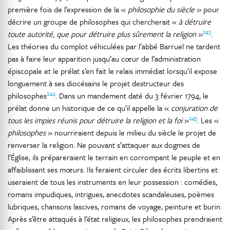
première fois de l’expression de la «
philosophie du siècle
» pour
décrire un groupe de philosophes qui chercherait «
à détruire
243
toute autorité, que pour détruire plus sûrement la religion
»
.
Les théories du complot véhiculées par l’abbé Barruel ne tardent
pas à faire leur apparition jusqu’au cœur de l’administration
épiscopale et le prélat s’en fait le relais immédiat lorsqu’il expose
longuement à ses diocésains le projet destructeur des
244
philosophes
. Dans un mandement daté du 3 février 1794, le
prélat donne un historique de ce qu’il appelle la «
conjuration de
245
tous les impies réunis pour détruire la religion et la foi
»
. Les «
philosophes
» nourriraient depuis le milieu du siècle le projet de
renverser la religion. Ne pouvant s’attaquer aux dogmes de
l’Église, ils prépareraient le terrain en corrompant le peuple et en
affaiblissant ses mœurs. Ils feraient circuler des écrits libertins et
useraient de tous les instruments en leur possession : comédies,
romans impudiques, intrigues, anecdotes scandaleuses, poèmes
lubriques, chansons lascives, romans de voyage, peinture et burin.
Après s’être attaqués à l’état religieux, les philosophes prendraient