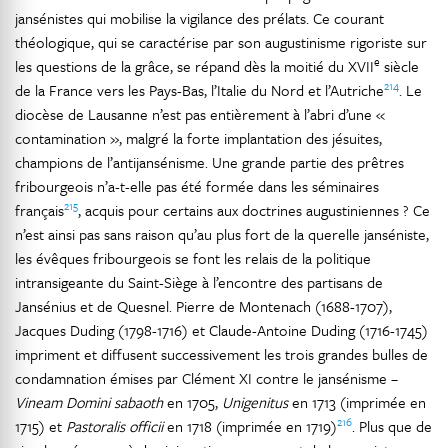
jansénistes qui mobilise la vigilance des prélats. Ce courant
théologique, qui se caractérise par son augustinisme rigoriste sur
e
les questions de la grâce, se répand dès la moitié du XVII
siècle
214
de la France vers les Pays-Bas, l’Italie du Nord et l’Autriche
. Le
diocèse de Lausanne n’est pas entièrement à l’abri d’une «
contamination », malgré la forte implantation des jésuites,
champions de l’antijansénisme. Une grande partie des prêtres
fribourgeois n’a-t-elle pas été formée dans les séminaires
215
français
, acquis pour certains aux doctrines augustiniennes ? Ce
n’est ainsi pas sans raison qu’au plus fort de la querelle janséniste,
les évêques fribourgeois se font les relais de la politique
intransigeante du Saint-Siège à l’encontre des partisans de
Jansénius et de Quesnel. Pierre de Montenach (1688-1707),
Jacques Duding (1798-1716) et Claude-Antoine Duding (1716-1745)
impriment et diffusent successivement les trois grandes bulles de
condamnation émises par Clément XI contre le jansénisme –
Vineam Domini sabaoth
en 1705,
Unigenitus
en 1713 (imprimée en
216
1715) et
Pastoralis officii
en 1718 (imprimée en 1719)
. Plus que de