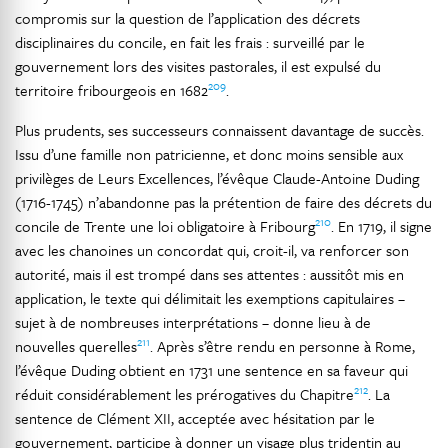
compromis sur la question de l’application des décrets
disciplinaires du concile, en fait les frais : surveillé par le
gouvernement lors des visites pastorales, il est expulsé du
209
territoire fribourgeois en 1682
.
Plus prudents, ses successeurs connaissent davantage de succès.
Issu d’une famille non patricienne, et donc moins sensible aux
privilèges de Leurs Excellences, l’évêque Claude-Antoine Duding
(1716-1745) n’abandonne pas la prétention de faire des décrets du
210
concile de Trente une loi obligatoire à Fribourg
. En 1719, il signe
avec les chanoines un concordat qui, croit-il, va renforcer son
autorité, mais il est trompé dans ses attentes : aussitôt mis en
application, le texte qui délimitait les exemptions capitulaires –
sujet à de nombreuses interprétations – donne lieu à de
211
nouvelles querelles
. Après s’être rendu en personne à Rome,
l’évêque Duding obtient en 1731 une sentence en sa faveur qui
212
réduit considérablement les prérogatives du Chapitre
. La
sentence de Clément XII, acceptée avec hésitation par le
gouvernement, participe à donner un visage plus tridentin au