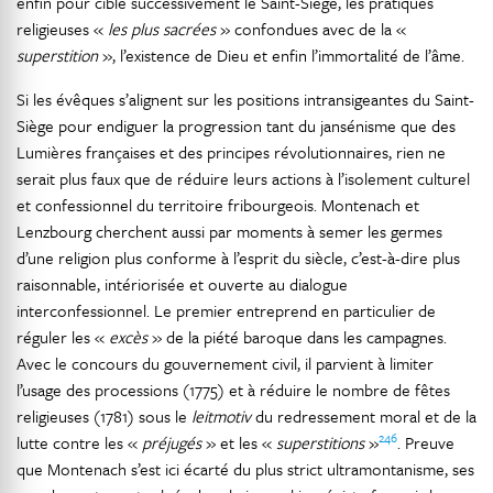
enfin pour cible successivement le Saint-Siège, les pratiques
religieuses «
les plus sacrées
» confondues avec de la «
superstition
», l’existence de Dieu et enfin l’immortalité de l’âme.
Si les évêques s’alignent sur les positions intransigeantes du Saint-
Siège pour endiguer la progression tant du jansénisme que des
Lumières françaises et des principes révolutionnaires, rien ne
serait plus faux que de réduire leurs actions à l’isolement culturel
et confessionnel du territoire fribourgeois. Montenach et
Lenzbourg cherchent aussi par moments à semer les germes
d’une religion plus conforme à l’esprit du siècle, c’est-à-dire plus
raisonnable, intériorisée et ouverte au dialogue
interconfessionnel. Le premier entreprend en particulier de
réguler les «
excès
» de la piété baroque dans les campagnes.
Avec le concours du gouvernement civil, il parvient à limiter
l’usage des processions (1775) et à réduire le nombre de fêtes
religieuses (1781) sous le
leitmotiv
du redressement moral et de la
246
lutte contre les «
préjugés
» et les «
superstitions
»
. Preuve
que Montenach s’est ici écarté du plus strict ultramontanisme, ses