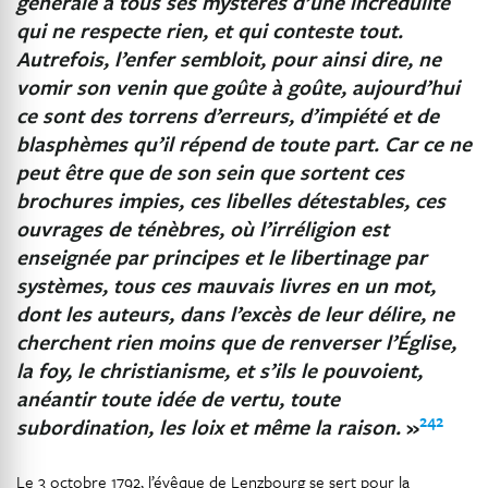
générale à tous ses mystères d’une incrédulité
qui ne respecte rien, et qui conteste tout.
Autrefois, l’enfer sembloit, pour ainsi dire, ne
vomir son venin que goûte à goûte, aujourd’hui
ce sont des torrens d’erreurs, d’impiété et de
blasphèmes qu’il répend de toute part. Car ce ne
peut être que de son sein que sortent ces
brochures impies, ces libelles détestables, ces
ouvrages de ténèbres, où l’irréligion est
enseignée par principes et le libertinage par
systèmes, tous ces mauvais livres en un mot,
dont les auteurs, dans l’excès de leur délire, ne
cherchent rien moins que de renverser l’Église,
la foy, le christianisme, et s’ils le pouvoient,
anéantir toute idée de vertu, toute
242
subordination, les loix et même la raison.
»
Le 3 octobre 1792, l’évêque de Lenzbourg se sert pour la