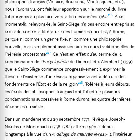
philosophes français (Voltaire, Rousseau, Montesquieu, etc.),
nous l’avons vu, ont fait leur apparition sur le marché du livre
226
fribourgeois au plus tard vers la fin des années 1760
. À ce
moment-là, relevons-le, le Saint-Siège n’a pas encore entrepris sa
croisade contre la littérature des Lumières qui n’est, à Rome,
perçue ni comme un genre fixé, ni comme une philosophie
nouvelle, mais simplement associée aux erreurs traditionnelles de
227
l’hérésie protestante
. Ce n’est en effet qu’au terme de la
condamnation de l’
Encyclopédie
de Diderot et d’Alembert (1759)
que le Saint-Siège commence progressivement à exprimer la
thèse de l’existence d’un réseau organisé visant à détruire les
228
fondements de l’État et de la religion
. Tolérés à leurs débuts,
les écrits des philosophes français font l’objet de plusieurs
condamnations successives à Rome durant les quatre dernières
décennies du siècle.
Dans un mandement du 29 septembre 1771, l’évêque Joseph-
Nicolas de Montenach (1758-1782) affirme gémir depuis
longtemps à la vue d’un «
déluge de mauvais livres
» à l’intérieur