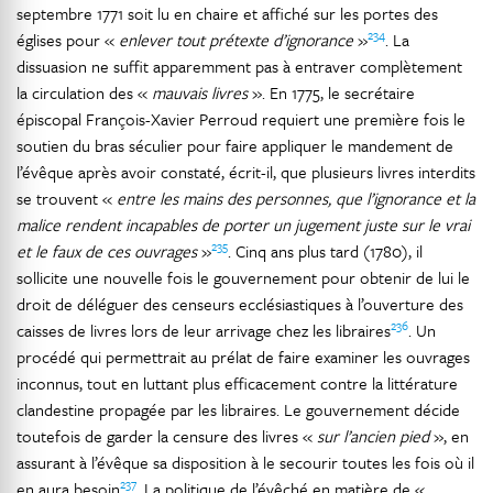
septembre 1771 soit lu en chaire et affiché sur les portes des
234
églises pour «
enlever tout prétexte d’ignorance
»
. La
dissuasion ne suffit apparemment pas à entraver complètement
la circulation des «
mauvais livres
». En 1775, le secrétaire
épiscopal François-Xavier Perroud requiert une première fois le
soutien du bras séculier pour faire appliquer le mandement de
l’évêque après avoir constaté, écrit-il, que plusieurs livres interdits
se trouvent «
entre les mains des personnes, que l’ignorance et la
malice rendent incapables de porter un jugement juste sur le vrai
235
et le faux de ces ouvrages
»
. Cinq ans plus tard (1780), il
sollicite une nouvelle fois le gouvernement pour obtenir de lui le
droit de déléguer des censeurs ecclésiastiques à l’ouverture des
236
caisses de livres lors de leur arrivage chez les libraires
. Un
procédé qui permettrait au prélat de faire examiner les ouvrages
inconnus, tout en luttant plus efficacement contre la littérature
clandestine propagée par les libraires. Le gouvernement décide
toutefois de garder la censure des livres «
sur l’ancien pied
», en
assurant à l’évêque sa disposition à le secourir toutes les fois où il
237
en aura besoin
. La politique de l’évêché en matière de «