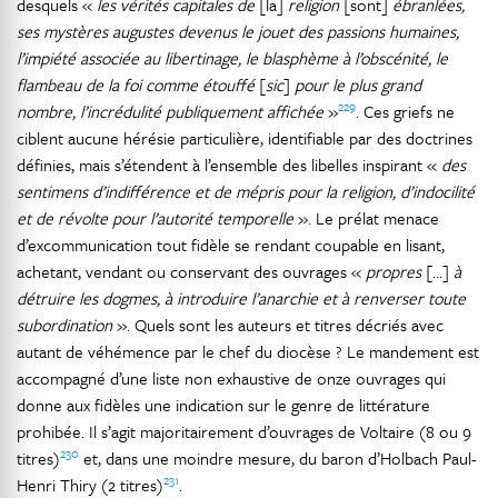
desquels «
les vérités capitales de
[la]
religion
[sont]
ébranlées,
ses mystères augustes devenus le jouet des passions humaines,
l’impiété associée au libertinage, le blasphème à l’obscénité, le
flambeau de la foi comme étouffé
[
sic
]
pour le plus grand
229
nombre, l’incrédulité publiquement affichée
»
. Ces griefs ne
ciblent aucune hérésie particulière, identifiable par des doctrines
définies, mais s’étendent à l’ensemble des libelles inspirant «
des
sentimens d’indifférence et de mépris pour la religion, d’indocilité
et de révolte pour l’autorité temporelle
». Le prélat menace
d’excommunication tout fidèle se rendant coupable en lisant,
achetant, vendant ou conservant des ouvrages «
propres
[…]
à
détruire les dogmes, à introduire l’anarchie et à renverser toute
subordination
». Quels sont les auteurs et titres décriés avec
autant de véhémence par le chef du diocèse ? Le mandement est
accompagné d’une liste non exhaustive de onze ouvrages qui
donne aux fidèles une indication sur le genre de littérature
prohibée. Il s’agit majoritairement d’ouvrages de Voltaire (8 ou 9
230
titres)
et, dans une moindre mesure, du baron d’Holbach Paul-
231
Henri Thiry (2 titres)
.