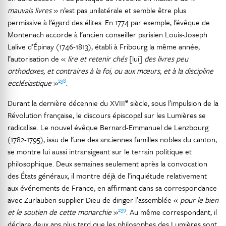
mauvais livres
» n’est pas unilatérale et semble être plus
permissive à l’égard des élites. En 1774 par exemple, l’évêque de
Montenach accorde à l’ancien conseiller parisien Louis-Joseph
Lalive d’Épinay (1746-1813), établi à Fribourg la même année,
l’autorisation de «
lire et retenir chés
[lui]
des livres peu
orthodoxes, et contraires à la foi, ou aux mœurs, et à la discipline
238
ecclésiastique
»
.
e
Durant la dernière décennie du XVIII
siècle, sous l’impulsion de la
Révolution française, le discours épiscopal sur les Lumières se
radicalise. Le nouvel évêque Bernard-Emmanuel de Lenzbourg
(1782-1795), issu de l’une des anciennes familles nobles du canton,
se montre lui aussi intransigeant sur le terrain politique et
philosophique. Deux semaines seulement après la convocation
des États généraux, il montre déjà de l’inquiétude relativement
aux événements de France, en affirmant dans sa correspondance
avec Zurlauben supplier Dieu de diriger l’assemblée «
pour le bien
239
et le soutien de cette monarchie
»
. Au même correspondant, il
déclare deux ans plus tard que les philosophes des Lumières sont