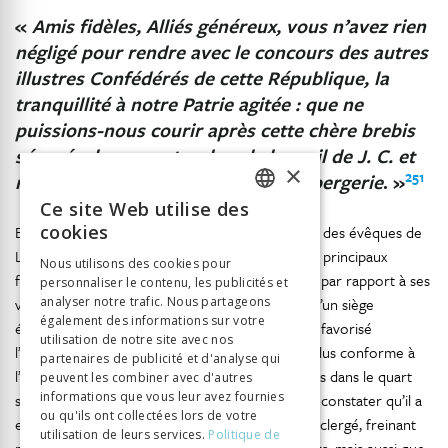
«
Amis fidèles, Alliés généreux, vous n’avez rien
négligé pour rendre avec le concours des autres
illustres Confédérés de cette République, la
tranquillité à notre Patrie agitée : que ne
puissions-nous courir après cette chère brebis
séparée, la rapporter dans le bercail de J. C. et
×
251
ne plus faire qu’un Pasteur et une bergerie
. »
Ce site Web utilise des
FRENCH
cookies
En conclusion, nous relèverons que la présence des évêques de
GERMAN
Lausanne au cœur de la cité a constitué l’un des principaux
Nous utilisons des cookies pour
facteurs distinctifs de la République de Fribourg par rapport à ses
personnaliser le contenu, les publicités et
ITALIAN
voisines de Lucerne et de Soleure. L’existence d’un siège
analyser notre trafic. Nous partageons
également des informations sur votre
épiscopal, certes encore précaire et officieux, a favorisé
utilisation de notre site avec nos
l’instauration d’une organisation ecclésiastique plus conforme à
partenaires de publicité et d'analyse qui
l’idéal tridentin qu’elle ne l’a été nulle part ailleurs dans le quart
peuvent les combiner avec d'autres
informations que vous leur avez fournies
suisse du diocèse de Constance. Nous avons pu constater qu’il a
ou qu'ils ont collectées lors de votre
engendré un contrôle accru sur les fidèles et le clergé, freinant
utilisation de leurs services.
Politique de