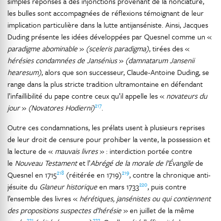
simples réponses à des injonctions provenant de la nonciature,
les bulles sont accompagnées de réflexions témoignant de leur
implication particulière dans la lutte antijanséniste. Ainsi, Jacques
Duding présente les idées développées par Quesnel comme un «
paradigme abominable
»
(sceleris paradigma)
, tirées des «
hérésies condamnées de Jansénius
»
(damnatarum Jansenii
hearesum)
, alors que son successeur, Claude-Antoine Duding, se
range dans la plus stricte tradition ultramontaine en défendant
l’infaillibilité du pape contre ceux qu’il appelle les «
novateurs du
217
jour
»
(Novatores Hodierni)
.
Outre ces condamnations, les prélats usent à plusieurs reprises
de leur droit de censure pour prohiber la vente, la possession et
la lecture de «
mauvais livres
» : interdiction portée contre
le
Nouveau Testament
et l’
Abrégé de la morale de l’Évangile
de
218
219
Quesnel en 1715
(réitérée en 1719)
, contre la chronique anti-
220
jésuite du
Glaneur historique
en mars 1733
, puis contre
l’ensemble des livres «
hérétiques, jansénistes ou qui contiennent
des propositions suspectes d’hérésie
» en juillet de la même
221
222