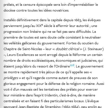
prélats, et la censure épiscopale sera loin d’imperméabiliser le
diocèse contre toutes les idées novatrices.
Installés définitivement dans la capitale depuis 1663, les évêques
e
parviennent jusqu’au XIX
siècle à affermir leur autorité ; une
progression non linéaire qui ne se fait pas sans difficultés. La
première de toutes est sans doute celle consistant à neutraliser
les velléités gallicanes du gouvernement. Fortes du soutien du
Chapitre de Saint-Nicolas – leur «
doublet clérical
» (J. Steinauer)
–, Leurs Excellences se sont arrogé depuis la Réforme un certain
nombre de droits ecclésiastiques, économiques et judiciaires, qui
208
étaient jusqu’alors du ressort de l’Ordinaire
. Le gouvernement
se montre rapidement très jaloux de ce qu’il appelle ses «
privilèges
» et qu’il regarde comme autant de preuves de son
glorieux engagement pour la défense de la religion romaine. Aussi
voit-il d’un mauvais œil les tentatives des prélats pour exercer
leur ministère dans l’esprit tridentin, c’est-à-dire, de manière
centralisée et en faisant fi des particularismes locaux. L’évêque
savoyard Jean-Baptiste de Strambino (1662-1684), peu enclin au