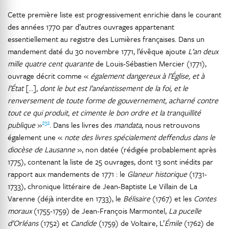
Cette première liste est progressivement enrichie dans le courant
des années 1770 par d’autres ouvrages appartenant
essentiellement au registre des Lumières françaises. Dans un
mandement daté du 30 novembre 1771, l’évêque ajoute
L’an deux
mille quatre cent quarante
de Louis-Sébastien Mercier (1771),
ouvrage décrit comme «
également dangereux à l’Église, et à
l’État
[…]
, dont le but est l’anéantissement de la foi, et le
renversement de toute forme de gouvernement, acharné contre
tout ce qui produit, et cimente le bon ordre et la tranquillité
232
publique
»
. Dans les livres des
mandata
, nous retrouvons
également une «
note des livres spécialement deffendus dans le
diocèse de Lausanne
», non datée (rédigée probablement après
1775), contenant la liste de 25 ouvrages, dont 13 sont inédits par
rapport aux mandements de 1771 : le
Glaneur historique
(1731-
1733), chronique littéraire de Jean-Baptiste Le Villain de La
Varenne (déjà interdite en 1733), le
Bélisaire
(1767) et les
Contes
moraux
(1755-1759) de Jean-François Marmontel,
La pucelle
d’Orléans
(1752) et
Candide
(1759) de Voltaire, L’
Émile
(1762) de