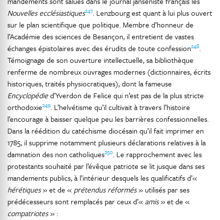
mandements sont salués dans le journal janséniste français les
247
Nouvelles ecclésiastiques
. Lenzbourg est quant à lui plus ouvert
sur le plan scientifique que politique. Membre d’honneur de
l’Académie des sciences de Besançon, il entretient de vastes
248
échanges épistolaires avec des érudits de toute confession
.
Témoignage de son ouverture intellectuelle, sa bibliothèque
renferme de nombreux ouvrages modernes (dictionnaires, écrits
historiques, traités physiocratiques), dont la fameuse
Encyclopédie
d’Yverdon de Felice qui n’est pas de la plus stricte
249
orthodoxie
. L’helvétisme qu’il cultivait à travers l’histoire
l’encourage à baisser quelque peu les barrières confessionnelles.
Dans la réédition du catéchisme diocésain qu’il fait imprimer en
1785, il supprime notamment plusieurs déclarations relatives à la
250
damnation des non catholiques
. Le rapprochement avec les
protestants souhaité par l’évêque patriote se lit jusque dans ses
mandements publics, à l’intérieur desquels les qualificatifs d’«
hérétiques
» et de «
prétendus réformés
» utilisés par ses
prédécesseurs sont remplacés par ceux d’«
amis
» et de «
compatriotes
» :