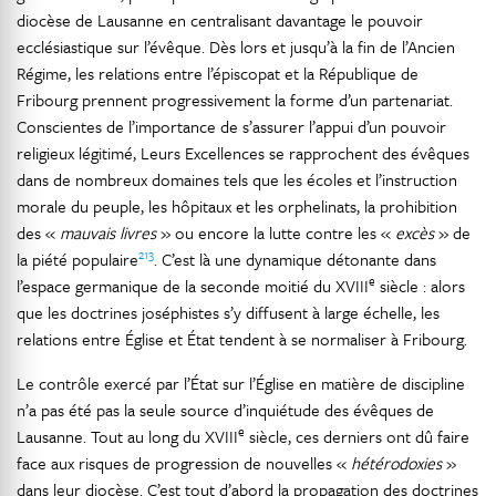
diocèse de Lausanne en centralisant davantage le pouvoir
ecclésiastique sur l’évêque. Dès lors et jusqu’à la fin de l’Ancien
Régime, les relations entre l’épiscopat et la République de
Fribourg prennent progressivement la forme d’un partenariat.
Conscientes de l’importance de s’assurer l’appui d’un pouvoir
religieux légitimé, Leurs Excellences se rapprochent des évêques
dans de nombreux domaines tels que les écoles et l’instruction
morale du peuple, les hôpitaux et les orphelinats, la prohibition
des «
mauvais livres
» ou encore la lutte contre les «
excès
» de
213
la piété populaire
. C’est là une dynamique détonante dans
e
l’espace germanique de la seconde moitié du XVIII
siècle : alors
que les doctrines joséphistes s’y diffusent à large échelle, les
relations entre Église et État tendent à se normaliser à Fribourg.
Le contrôle exercé par l’État sur l’Église en matière de discipline
n’a pas été pas la seule source d’inquiétude des évêques de
e
Lausanne. Tout au long du XVIII
siècle, ces derniers ont dû faire
face aux risques de progression de nouvelles «
hétérodoxies
»
dans leur diocèse. C’est tout d’abord la propagation des doctrines