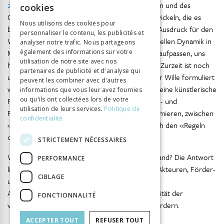
2015
). Die Arbeit in Zwischenräumen des Lokalen und des
cookies
Globalen kann erlauben, die Imagination zu entwickeln, die es
GERMAN
Nous utilisons des cookies pour
braucht, um einen kulturellen und ästhetischen Ausdruck für den
personnaliser le contenu, les publicités et
ITALIAN
Wandel der Zeit zu finden. Angesichts der kulturellen Dynamik in
analyser notre trafic. Nous partageons
Mumbai, Shanghai oder Cape Town müssen wir aufpassen, uns
également des informations sur votre
utilisation de notre site avec nos
hier mittelfristig nicht selbst zu provinzialisieren. Zurzeit ist noch
partenaires de publicité et d'analyse qui
unklar, ob im Diskurs über kulturelle Teilhabe der Wille formuliert
peuvent les combiner avec d'autres
wird, institutionellen Wandel vorzunehmen und eine künstlerische
informations que vous leur avez fournies
ou qu'ils ont collectées lors de votre
Praxis zu fördern, die die Grenze zwischen Hoch- und
utilisation de leurs services.
Politique de
Populärkultur, zwischen Produzieren und Konsumieren, zwischen
confidentialité
«Eigenen» und «Anderen» produktiv – also nach den «Regeln
der Kunst» – in Frage stellt.
STRICTEMENT NÉCESSAIRES
Welchen kulturellen Ausdruck benötigt dieses Land? Die Antwort
PERFORMANCE
liegt bei den kulturpolitischen Akteurinnen und Akteuren, Förder-
CIBLAGE
und Kulturinstitutionen, Kulturschaffenden, den
Ausbildungsstätten – und auch bei der Souveränität der
FONCTIONNALITÉ
vielfältigen Bevölkerung, ihre Kultur(en) einzufordern.
ACCEPTER TOUT
REFUSER TOUT