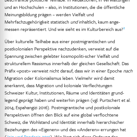
und an Hochschulen – also, in Institutionen, die die öffentliche
Meinungsbildung prägen – werden Vielfalt und
Mehrfachzugehörigkeit statistisch
und
inhaltlich, kaum ange-
2
messen repräsentiert. Und wie sieht es im Kulturbereich aus?
Über kulturelle Teilhabe aus einer postmigrantischen und
postkolonialen Perspektive nachzudenken, verweist auf die
Spannung zwischen gelebter kosmopoliti-scher Vielfalt und
strukturellem Rassismus innerhalb der gleichen Gesellschaft. Das
Präfix «post» verweist nicht darauf, dass wir in einer Epoche
nach
Migration oder Kolonialismus leben. Vielmehr wird damit
anerkannt, dass Migration und koloniale Verflechtungen
Schweizer Kultur, Institutionen, Räume und Identitäten grund-
legend geprägt haben und weiterhin prägen (vgl. Purtschert et al.
2014; Espahangizi 2016). Postmigrantische und postkoloniale
Perspektiven öffnen den Blick auf eine global verflochtene
Schweiz, die Wohlstand und Identität innerhalb hierarchischer
Beziehungen des «Eigenen» und des «Anderen» errungen hat
(
Jain und Randeria 2015
). Wie lässt sich diese Ordnung des