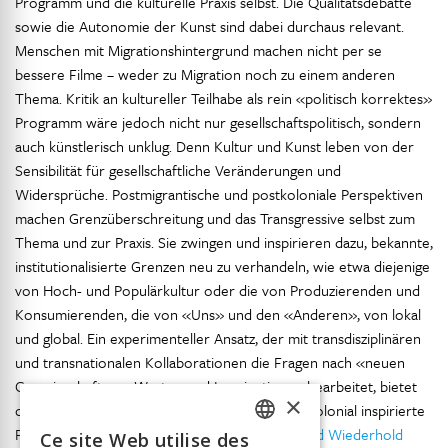
Programm und die kulturelle Praxis selbst. Die Qualitätsdebatte
sowie die Autonomie der Kunst sind dabei durchaus relevant.
Menschen mit Migrationshintergrund machen nicht per se
bessere Filme – weder zu Migration noch zu einem anderen
Thema. Kritik an kultureller Teilhabe als rein «politisch korrektes»
Programm wäre jedoch nicht nur gesellschaftspolitisch, sondern
auch künstlerisch unklug. Denn Kultur und Kunst leben von der
Sensibilität für gesellschaftliche Veränderungen und
Widersprüche. Postmigrantische und postkoloniale Perspektiven
machen Grenzüberschreitung und das Transgressive selbst zum
Thema und zur Praxis. Sie zwingen und inspirieren dazu, bekannte,
institutionalisierte Grenzen neu zu verhandeln, wie etwa diejenige
von Hoch- und Populärkultur oder die von Produzierenden und
Konsumierenden, die von «Uns» und den «Anderen», von lokal
und global. Ein experimenteller Ansatz, der mit transdisziplinären
und transnationalen Kollaborationen die Fragen nach «neuen
Gemeinschaften», Werten und Imaginationen bearbeitet, bietet
×
die Möglichkeit, eine postmigrantisch und postkolonial inspirierte
Programmatik künstlerisch umzusetzen (
Pilic und Wiederhold
Ce site Web utilise des
FRENCH