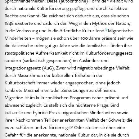
Sprachminderheiten. Diese (autochthone) Form der Vielfalt wird
durch nationale Kulturförderung gepflegt und durch kollektive
Rechte anerkannt. Sie zeichnet sich dadurch aus, dass sie schon
1848 existierte und dadurch den Weg in den Mythos der Nation,
3
in die Verfassung und in die öffentliche Kultur fand.
Migrantische
Minderheiten – mögen sie schon über 100 Jahre präsent sein wie
die italienische oder gut 30 Jahre wie die tamilische – finden ihre
staatspolitische Aufmerksamkeit nicht im Kulturförderungsgesetz
sondern (sarkastisch gesprochen) im Ausländer- und
Integrationsgesetz (AuG). Zwar wird migrationsbedingte Vielfalt
durch Massnahmen der kulturellen Teilhabe in der
Kulturbotschaft immer wieder angesprochen, ohne jedoch
konkrete Massnahmen oder Zielsetzungen zu definieren.
Migration ist im kulturpolitischen Programm daher präsent und
abwesend zugleich. Es stellt sich die nüchterne Frage: Sind
kulturelle und hybride Praxis migrantischer Minderheiten sowie
ihrer Nachkommen Teil der anerkannten Vielfalt der Schweiz, die
es zu schützen und zu fördern gilt? Oder stellen sie eher eine
Gefahr für die anerkannte, nationale Kultur dar, in die sie durch