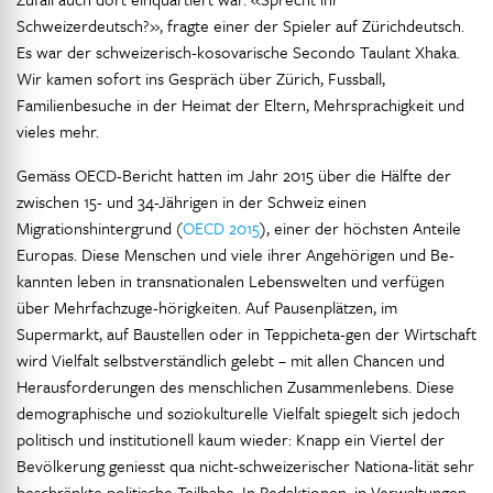
Schweizerdeutsch?», fragte einer der Spieler auf Zürichdeutsch.
Es war der schweizerisch-kosovarische Secondo Taulant Xhaka.
Wir kamen sofort ins Gespräch über Zürich, Fussball,
Familienbesuche in der Heimat der Eltern, Mehrsprachigkeit und
vieles mehr.
Gemäss OECD-Bericht hatten im Jahr 2015 über die Hälfte der
zwischen 15- und 34-Jährigen in der Schweiz einen
Migrationshintergrund (
OECD 2015
), einer der höchsten Anteile
Europas. Diese Menschen und viele ihrer Angehörigen und Be-
kannten leben in transnationalen Lebenswelten und verfügen
über Mehrfachzuge-hörigkeiten. Auf Pausenplätzen, im
Supermarkt, auf Baustellen oder in Teppicheta-gen der Wirtschaft
wird Vielfalt selbstverständlich gelebt – mit allen Chancen und
Herausforderungen des menschlichen Zusammenlebens. Diese
demographische und soziokulturelle Vielfalt spiegelt sich jedoch
politisch und institutionell kaum wieder: Knapp ein Viertel der
Bevölkerung geniesst qua nicht-schweizerischer Nationa-lität sehr
beschränkte politische Teilhabe. In Redaktionen, in Verwaltungen