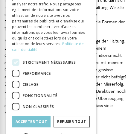
fahrungsaustausch, kritische Reflexion. Dabei kann und darf sich
analyser notre trafic. Nous partageons
niemand ausneh-men, auch nicht die Kulturverwaltung. Wir alle
également des informations sur votre
sind Lernende. Niemand von uns hat die alleinige
utilisation de notre site avec nos
Definitionsmacht, weder über Kunst noch über die Formen der
partenaires de publicité et d'analyse qui
peuvent les combiner avec d'autres
Teilhabe.
informations que vous leur avez fournies
ou qu'ils ont collectées lors de votre
Nur eines ist sicher: Teilhabe ist letztlich eine Frage der Haltung.
utilisation de leurs services.
Politique de
Bin ich wirklich interessiert am Austausch mit meinem
confidentialité
Gegenüber? Bin ich bereit, einen Teil meiner Definitionsmacht
abzugeben, um in einen Austausch auf Augenhöhe mit meinem
STRICTEMENT NÉCESSAIRES
Gegenüber einzutreten, auch wenn diese Person gewisse
PERFORMANCE
eingeübte Codes der Kul-turwelt nicht kennt oder nicht befolgt?
Diese Fragen entscheiden letztlich über Erfolg oder Misserfolg.
CIBLAGE
Und diese Fragen lassen sich letztlich weder mit Direktiven noch
FONCTIONNALITÉ
mit Anreizen beantworten. Es braucht die innere Überzeugung
aller Beteiligten. Die Erfahrung aus Zürich zeigt, dass viele
NON CLASSIFIÉS
Kulturschaffende dazu bereit sind.
ACCEPTER TOUT
REFUSER TOUT