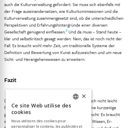
auch die Kulturverwaltung gefordert: Sie muss sich ebenfalls mit
der Frage auseinandersetzen, wie Kulturkommissionen und die
Kulturverwaltung zusammengesetzt sind, ob die unterschiedlichen
Perspektiven und Erfahrungshintergründe einer diversen
8
Gesellschaft genügend einfliessen.
Und da muss – Stand heute –
klar und selbstkritisch gesagt werden: Nein, das ist noch nicht der
Fall. Es braucht wohl mehr Zeit, um traditionelle Systeme der
Definition und Bewertung von Kunst aufzuweichen und um neue
Sicht- und Herangehensweisen zu erweitern.
Fazit
×
Die Strategie der Sensibilisierung auf ein begrifflich nicht leicht
Ce site Web utilise des
fassbares Thema ist weitgehend aufgegangen. Eine kurzzeitige
FRENCH
cookies
gesteigerte Aufmerksamkeit alleine reicht aber nicht: Es braucht
GERMAN
eine kontinuierliche Diskussion, den Aufbau von Wissen, Er-
Nous utilisons des cookies pour
personnaliser le contenu, les publicités et
ITALIAN