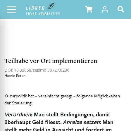
NOTRE CATALOGUE
TABLE DES MATIÈRES
Teilhabe vor Ort implementieren
DOI: 10.33058/seismo.30727.0280
Haerle Peter
Kulturpolitik hat – vereinfacht gesagt – folgende Möglichkeiten
der Steuerung:
Verordnen
: Man stellt Bedingungen, damit
überhaupt Geld fliesst.
Anreize setzen
: Man
stellt mehr Geld in Aussicht und fordert im