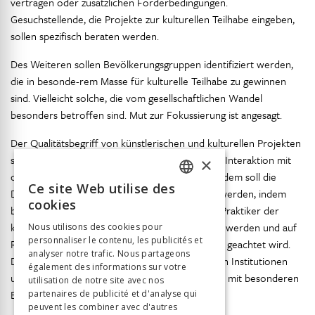
verträgen oder zusätzlichen Förderbedingungen.
Gesuchstellende, die Projekte zur kulturellen Teilhabe eingeben,
sollen spezifisch beraten werden.
Des Weiteren sollen Bevölkerungsgruppen identifiziert werden,
die in besonde-rem Masse für kulturelle Teilhabe zu gewinnen
sind. Vielleicht solche, die vom gesellschaftlichen Wandel
besonders betroffen sind. Mut zur Fokussierung ist angesagt.
Der Qualitätsbegriff von künstlerischen und kulturellen Projekten
soll um den Einbezug von Prozessqualität in der Interaktion mit
×
dem anvisierten Publikum erweitert werden. Zudem soll die
Ce site Web utilise des
Diversität in den Beurteilungsgremien gestärkt werden, indem
FRENCH
cookies
beispielsweise erfolgreiche Praktikerinnen und Praktiker der
GERMAN
kulturellen und sozialen Teilhabe miteinbezogen werden und auf
Nous utilisons des cookies pour
personnaliser le contenu, les publicités et
ITALIAN
Repräsentanz des inten-dierten Kulturpublikums geachtet wird.
analyser notre trafic. Nous partageons
Dabei sind auch Schnittstellen zu soziokulturellen Institutionen
également des informations sur votre
und solchen, die sich bei den Anspruchsgruppen mit besonderen
utilisation de notre site avec nos
Bedürfnissen auskennen, zu pflegen.
partenaires de publicité et d'analyse qui
peuvent les combiner avec d'autres