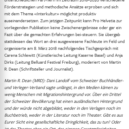
Förderstrategien und methodische Ansätze erproben und sich
mit dem Thema «Interkultur» möglichst produktiv
auseinandersetzen. Zum jetzigen Zeitpunkt kann Pro Helvetia zur
vorliegenden Publikation keine Zwischenergebnisse oder gar ein
Fazit über die gemachten Erfahrungen bei-steuern. Sie übergab
stattdessen das Wort an drei ausgewiesene Fachleute im Feld und
organisierte am 8. März 2018 nachfolgendes Tischgespräch mit
Carena Schlewitt (Künstlerische Leitung Kaserne Basel) und Anja
Dirks (Leitung Belluard Festival Freiburg), moderiert von Martin
R. Dean (Schriftsteller und Journalist).
Martin R. Dean (MRD): Dani Landolf vom Schweizer Buchhändler-
und Verleger-Verband sagte unlängst, in den Medien kämen zu
wenig Menschen mit Migrationshintergrund vor. Über ein Drittel
der Schweizer Bevölkerung hat einen ausländischen Hintergrund
und der würde nicht abgebildet, weder in den Verlagen noch im
Buchbetrieb, weder in der Literatur noch im Theater. Gibt es aus
Eurer Sicht eine gesellschaftliche Dringlichkeit, das zu tun? Oder
ist das Theater eher ein Ort, der eigenen Gesetzmässigkeiten