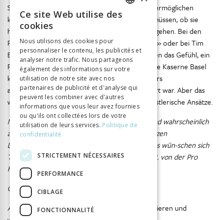
Stadtprojekte, die interkulturelle Begegnungen ermöglichen
Ce site Web utilise des
FRENCH
können, ohne dass sich die Leute entscheiden müssen, ob sie
cookies
heute Abend ins Theater oder in ein Tanzstück gehen. Bei den
GERMAN
Nous utilisons des cookies pour
Projekten von Dries Verhoven «Ceci n’est pas …» oder bei Tim
personnaliser le contenu, les publicités et
ITALIAN
Etchells’ «And for the Rest» hatte ich am ehesten das Gefühl, ein
analyser notre trafic. Nous partageons
Publikum erreicht zu haben, das sonst nicht in die Kaserne Basel
également des informations sur votre
kommt und sich hier im öffentlichen Raum anders
utilisation de notre site avec nos
partenaires de publicité et d'analyse qui
auseinandergesetzt und beteiligt hat oder irritiert war. Aber das
peuvent les combiner avec d'autres
waren keine Vermittlungsprojekte, sondern künstlerische Ansätze.
informations que vous leur avez fournies
ou qu'ils ont collectées lors de votre
MRD: Ich höre eigentlich, dass Theaterfrauen und wahrscheinlich
utilisation de leurs services.
Politique de
auch die -männer, bereit wären, auch in der ganzen
confidentialité
Differenziertheit in diese Richtung zu gehen. Was wün-schen sich
STRICTEMENT NÉCESSAIRES
Theaterfrauen wie Ihr von einer Förderung, z. B. von der Pro
Helvetia?
PERFORMANCE
CS:
Offenere Förderformate …
CIBLAGE
AD:
Das kann ich nur unterstreichen: Mehr Reagieren und
FONCTIONNALITÉ
weniger Kuratieren!