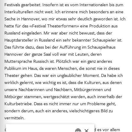
Festivals gearbeitet. Insofern ist es vom Internationalen bis zum
Interkulturellen nicht weit. Ich erinnere mich besonders an eine
Sache in Hannover, wo mir etwas sehr deutlich geworden ist. Ich
hatte für das «Festival Theaterformen» eine Produktion aus
Russland eingeladen. Mir war aber nicht bewusst, dass der
Hauptdarsteller in Russland ein sehr bekannter Schauspieler ist.
Das führte dazu, dass bei der Aufführung im Schauspielhaus
Hannover der ganze Saal voll war mit Leuten, deren
Muttersprache Russisch ist. Plötzlich war ein ganz anderes
Publikum im Haus, da waren Menschen, die sonst nie in dieses
Theater gehen. Das war ein unglaublicher Moment. Da habe ich
wirklich gelernt, wie wichtig es ist, dass die Kulturen, aus denen
unsere Nachbarinnen und Nachbarn, Mitbürgerinnen und
Mitbürger stammen, wertgeschätzt werden, auch innerhalb der
Kulturbetriebe. Dass es nicht immer nur um Probleme geht,
sondern darum, auch ein anderes, vielschichtigeres Bild zu
vermitteln.
×
CS:
Ich kann das ähnlich bestätigen. Für mich sind es vor allem