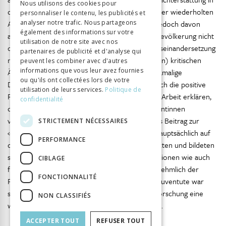
Nous utilisons des cookies pour
den Printmedien wenig erstaunlich. Angesichts der wiederholten
personnaliser le contenu, les publicités et
ITALIAN
Aufklärungsbemühungen durch die Stiftung ist jedoch davon
analyser notre trafic. Nous partageons
également des informations sur votre
auszugehen, dass die Aktion weiten Teilen der Bevölkerung nicht
utilisation de notre site avec nos
oder nur wenig bekannt war. Die mangelnde Auseinandersetzung
partenaires de publicité et d'analyse qui
mit den wenigen (und mit Zurückhaltung geübten) kritischen
peuvent les combiner avec d'autres
informations que vous leur avez fournies
Äusserungen in der Fachwelt verdeutlicht die damalige
ou qu'ils ont collectées lors de votre
Deutungsmacht der Autoritäten. Das vermag auch die positive
utilisation de leurs services.
Politique de
Resonanz der Aktion an den Schulen für soziale Arbeit erklären,
confidentialité
die sich insbesondere in den von deren Absolventinnen
verfassten Diplomarbeiten zeigt, die Siegfried als Beitrag zur
STRICTEMENT NÉCESSAIRES
«Vagantenforschung» verstand. Sie basierten hauptsächlich auf
PERFORMANCE
den von Siegfried angelegten Vormundschaftsakten und bildeten
sowohl die Grundlage für seine eigenen Publikationen wie auch
CIBLAGE
für wissenschaftliche Forschungsvorhaben vornehmlich der
FONCTIONNALITÉ
Psychiatrie und Rechtswissenschaften. Die Pro Juventute war
sowohl bezüglich der Ausbildung als auch der Forschung eine
NON CLASSIFIÉS
wichtige Anlaufstelle für Fach- und Hochschulen.
ACCEPTER TOUT
REFUSER TOUT