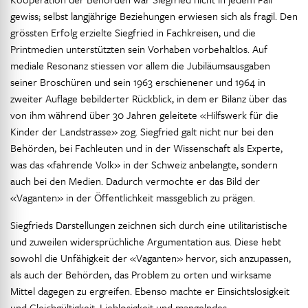
gewiss; selbst langjährige Beziehungen erwiesen sich als fragil. Den
grössten Erfolg erzielte Siegfried in Fachkreisen, und die
Printmedien unterstützten sein Vorhaben vorbehaltlos. Auf
mediale Resonanz stiessen vor allem die Jubiläumsausgaben
seiner Broschüren und sein 1963 erschienener und 1964 in
zweiter Auflage bebilderter Rückblick, in dem er Bilanz über das
von ihm während über 30 Jahren geleitete «Hilfswerk für die
Kinder der Landstrasse» zog. Siegfried galt nicht nur bei den
Behörden, bei Fachleuten und in der Wissenschaft als Experte,
was das «fahrende Volk» in der Schweiz anbelangte, sondern
auch bei den Medien. Dadurch vermochte er das Bild der
«Vaganten» in der Öffentlichkeit massgeblich zu prägen.
Siegfrieds Darstellungen zeichnen sich durch eine utilitaristische
und zuweilen widersprüchliche Argumentation aus. Diese hebt
sowohl die Unfähigkeit der «Vaganten» hervor, sich anzupassen,
als auch der Behörden, das Problem zu orten und wirksame
Mittel dagegen zu ergreifen. Ebenso machte er Einsichtslosigkeit
und Gleichgültigkeit, Lieblosigkeit und mangelndes