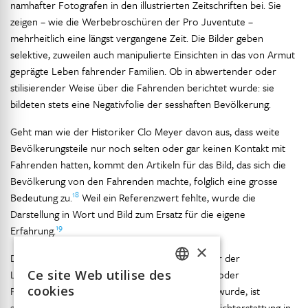
namhafter Fotografen in den illustrierten Zeitschriften bei. Sie
zeigen – wie die Werbebroschüren der Pro Juventute –
mehrheitlich eine längst vergangene Zeit. Die Bilder geben
selektive, zuweilen auch manipulierte Einsichten in das von Armut
geprägte Leben fahrender Familien. Ob in abwertender oder
stilisierender Weise über die Fahrenden berichtet wurde: sie
bildeten stets eine Negativfolie der sesshaften Bevölkerung.
Geht man wie der Historiker Clo Meyer davon aus, dass weite
Bevölkerungsteile nur noch selten oder gar keinen Kontakt mit
Fahrenden hatten, kommt den Artikeln für das Bild, das sich die
Bevölkerung von den Fahrenden machte, folglich eine grosse
18
Bedeutung zu.
Weil ein Referenzwert fehlte, wurde die
Darstellung in Wort und Bild zum Ersatz für die eigene
19
Erfahrung.
×
Dass vor 1970 keine Kritik an der Aktion «Kinder der
Landstrasse» – etwa in Form von Leserbriefen oder
Ce site Web utilise des
FRENCH
cookies
Protestschreiben an die Pro Juventute – geübt wurde, ist
GERMAN
angesichts der bis dahin durchweg positiven Berichterstattung in