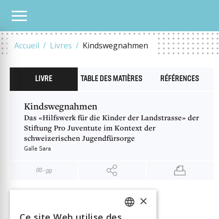
NOTRE CATALOGUE
KINDSWEGNAHMEN
Accueil
Livres
Kindswegnahmen
LIVRE
TABLE DES MATIÈRES
RÉFÉRENCES
Kindswegnahmen
Das «Hilfswerk für die Kinder der Landstrasse» der
Stiftung Pro Juventute im Kontext der
schweizerischen Jugendfürsorge
Galle Sara
×
INFORMATION
Galle Sara
Auteur
Ce site Web utilise des