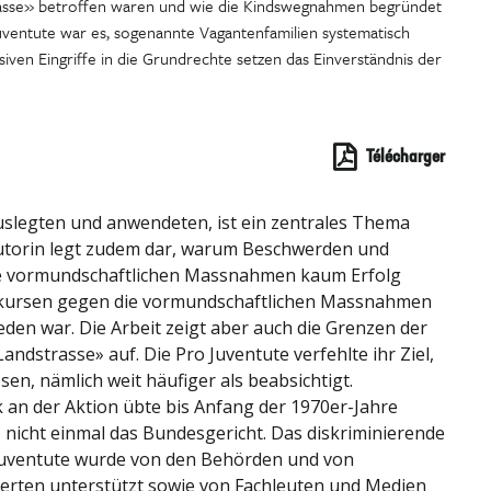
rasse» betroffen waren und wie die Kindswegnahmen begründet
uventute war es, sogenannte Vagantenfamilien systematisch
iven Eingriffe in die Grundrechte setzen das Einverständnis der
Télécharger
uslegten und anwendeten, ist ein zentrales Thema
 Autorin legt zudem dar, warum Beschwerden und
e vormundschaftlichen Massnahmen kaum Erfolg
ekursen gegen die vormundschaftlichen Massnahmen
den war. Die Arbeit zeigt aber auch die Grenzen der
andstrasse» auf. Die Pro Juventute verfehlte ihr Ziel,
sen, nämlich weit häufiger als beabsichtigt.
 an der Aktion übte bis Anfang der 1970er-Jahre
nicht einmal das Bundesgericht. Das diskriminierende
Juventute wurde von den Behörden und von
perten unterstützt sowie von Fachleuten und Medien