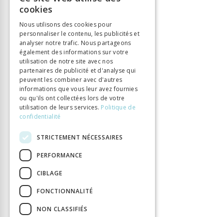
FRENCH
Éditeur
Chronos Verlag
cookies
ISBN
9783034013277
GERMAN
Nous utilisons des cookies pour
Langue
Deutsch
personnaliser le contenu, les publicités et
ITALIAN
Nombre de pages
analyser notre trafic. Nous partageons
712
également des informations sur votre
Parution
13 mai 2016
utilisation de notre site avec nos
DOI
10.33057/chronos.1327
partenaires de publicité et d'analyse qui
peuvent les combiner avec d'autres
informations que vous leur avez fournies
ou qu'ils ont collectées lors de votre
utilisation de leurs services.
Politique de
confidentialité
STRICTEMENT NÉCESSAIRES
PERFORMANCE
CIBLAGE
FONCTIONNALITÉ
NON CLASSIFIÉS