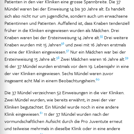
Patienten in den vier Kliniken eine grosse Spannbreite. Die 37
Mündel waren bei der Einweisung 14 bis 30 Jahre alt. Es handelt
sich also nicht nur um jugendliche, sondern auch um erwachsene
Patientinnen und Patienten. Auffallend ist, dass Knaben tendenziell
früher in die Kliniken eingewiesen wurden als Mädchen. Drei
55
Knaben waren bei der Ersteinweisung 14 Jahre alt.
Drei weitere
56
Knaben wurden mit 15 Jahren
und zwei mit 16 Jahren erstmals
57
in eine der Kliniken eingewiesen.
Nur ein Mädchen war bei der
58
59
Ersteinweisung 15 Jahre alt.
Zwei Mädchen waren 16 Jahre alt.
16 der 37 Mündel wurden erstmals vor dem 19. Lebensjahr in eine
der vier Kliniken eingewiesen. Sechs Mündel waren zuvor
60
insgesamt acht Mal in einem Beobachtungsheim.
Die 37 Mündel verzeichnen 52 Einweisungen in die vier Kliniken.
Zwei Mündel wurden, wie bereits erwähnt, in zwei der vier
Kliniken begutachtet. Ein Mündel wurde noch in eine andere
61
Klinik eingewiesen.
11 der 37 Mündel wurden nach der
vormundschaftlichen Aufsicht durch die Pro Juventute erneut
und teilweise mehrmals in dieselbe Klinik oder in eine andere