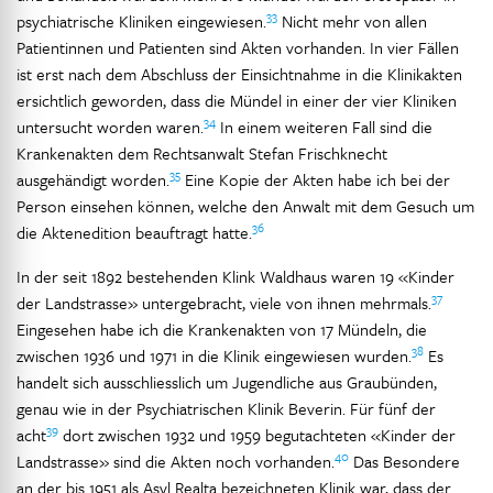
33
psychiatrische Kliniken eingewiesen.
Nicht mehr von allen
Patientinnen und Patienten sind Akten vorhanden. In vier Fällen
ist erst nach dem Abschluss der Einsichtnahme in die Klinikakten
ersichtlich geworden, dass die Mündel in einer der vier Kliniken
34
untersucht worden waren.
In einem weiteren Fall sind die
Krankenakten dem Rechtsanwalt Stefan Frischknecht
35
ausgehändigt worden.
Eine Kopie der Akten habe ich bei der
Person einsehen können, welche den Anwalt mit dem Gesuch um
36
die Aktenedition beauftragt hatte.
In der seit 1892 bestehenden Klink Waldhaus waren 19 «Kinder
37
der Landstrasse» untergebracht, viele von ihnen mehrmals.
Eingesehen habe ich die Krankenakten von 17 Mündeln, die
38
zwischen 1936 und 1971 in die Klinik eingewiesen wurden.
Es
handelt sich ausschliesslich um Jugendliche aus Graubünden,
genau wie in der Psychiatrischen Klinik Beverin. Für fünf der
39
acht
dort zwischen 1932 und 1959 begutachteten «Kinder der
40
Landstrasse» sind die Akten noch vorhanden.
Das Besondere
an der bis 1951 als Asyl Realta bezeichneten Klinik war, dass der