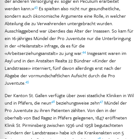
der anderen Versorgung ev. sogar ein Peculium erarbeitet
43
werden kann.»
Es spielten also nicht nur gesundheitliche,
sondern auch ökonomische Argumente eine Rolle, in welcher
Abteilung die zu Verwahrenden untergebracht wurden.
Ausschlaggebend war überdies das Alter der Insassen. So kam für
ein 16-jähriges Mündel der Pro Juventute nur die Unterbringung
in der «Heilanstalt» infrage, da es für die
44
«Arbeitserziehungsanstalt» zu jung war.
Insgesamt waren im
Asyl und in den Anstalten Realta 22 Bündner «Kinder der
Landstrasse» interniert, fünf davon allerdings erst nach der
Abgabe der vormundschaftlichen Aufsicht durch die Pro
45
Juventute.
Der Kanton St. Gallen verfügte über zwei staatliche Kliniken in Wil
46
47
und in Pfäfers, die neun
beziehungsweise zehn
Mündel der
Pro Juventute zu ihren Patienten zählten. Von den in der
oberhalb von Bad Ragaz in Pfäfers gelegenen, 1847 eröffneten
Klinik St. Pirminsberg zwischen 1936 und 1958 begutachteten
«Kindern der Landstrasse» habe ich die Krankenakten von 5
48