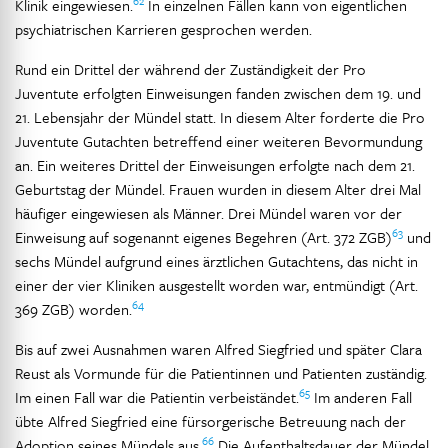
62
Klinik eingewiesen.
In einzelnen Fällen kann von eigentlichen
psychiatrischen Karrieren gesprochen werden.
Rund ein Drittel der während der Zuständigkeit der Pro
Juventute erfolgten Einweisungen fanden zwischen dem 19. und
21. Lebensjahr der Mündel statt. In diesem Alter forderte die Pro
Juventute Gutachten betreffend einer weiteren Bevormundung
an. Ein weiteres Drittel der Einweisungen erfolgte nach dem 21.
Geburtstag der Mündel. Frauen wurden in diesem Alter drei Mal
häufiger eingewiesen als Männer. Drei Mündel waren vor der
63
Einweisung auf sogenannt eigenes Begehren (Art. 372 ZGB)
und
sechs Mündel aufgrund eines ärztlichen Gutachtens, das nicht in
einer der vier Kliniken ausgestellt worden war, entmündigt (Art.
64
369 ZGB) worden.
Bis auf zwei Ausnahmen waren Alfred Siegfried und später Clara
Reust als Vormunde für die Patientinnen und Patienten zuständig.
65
Im einen Fall war die Patientin verbeiständet.
Im anderen Fall
übte Alfred Siegfried eine fürsorgerische Betreuung nach der
66
Adoption seines Mündels aus.
Die Aufenthaltsdauer der Mündel