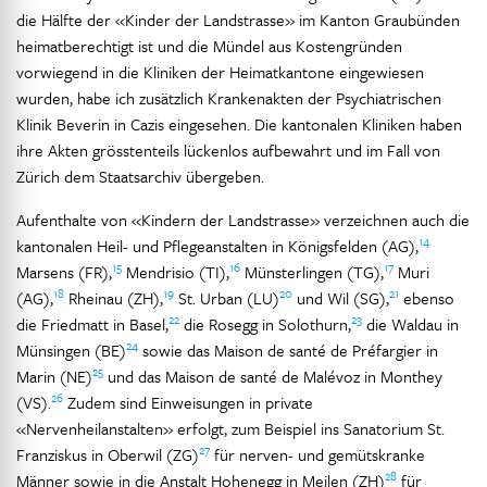
die Hälfte der «Kinder der Landstrasse» im Kanton Graubünden
heimatberechtigt ist und die Mündel aus Kostengründen
vorwiegend in die Kliniken der Heimatkantone eingewiesen
wurden, habe ich zusätzlich Krankenakten der Psychiatrischen
Klinik Beverin in Cazis eingesehen. Die kantonalen Kliniken haben
ihre Akten grösstenteils lückenlos aufbewahrt und im Fall von
Zürich dem Staatsarchiv übergeben.
Aufenthalte von «Kindern der Landstrasse» verzeichnen auch die
14
kantonalen Heil- und Pflegeanstalten in Königsfelden (AG),
15
16
17
Marsens (FR),
Mendrisio (TI),
Münsterlingen (TG),
Muri
18
19
20
21
(AG),
Rheinau (ZH),
St. Urban (LU)
und Wil (SG),
ebenso
22
23
die Friedmatt in Basel,
die Rosegg in Solothurn,
die Waldau in
24
Münsingen (BE)
sowie das Maison de santé de Préfargier in
25
Marin (NE)
und das Maison de santé de Malévoz in Monthey
26
(VS).
Zudem sind Einweisungen in private
«Nervenheilanstalten» erfolgt, zum Beispiel ins Sanatorium St.
27
Franziskus in Oberwil (ZG)
für nerven- und gemütskranke
28
Männer sowie in die Anstalt Hohenegg in Meilen (ZH)
für