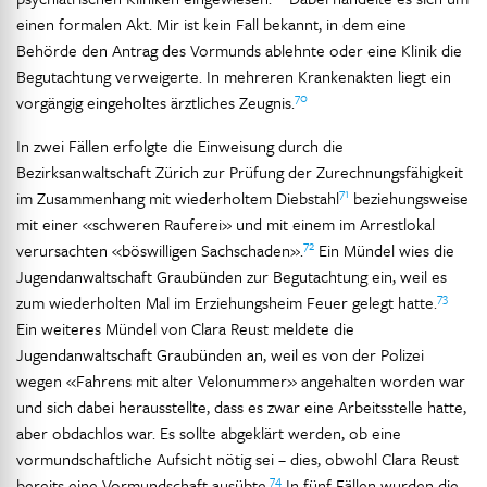
einen formalen Akt. Mir ist kein Fall bekannt, in dem eine
Behörde den Antrag des Vormunds ablehnte oder eine Klinik die
Begutachtung verweigerte. In mehreren Krankenakten liegt ein
70
vorgängig eingeholtes ärztliches Zeugnis.
In zwei Fällen erfolgte die Einweisung durch die
Bezirksanwaltschaft Zürich zur Prüfung der Zurechnungsfähigkeit
71
im Zusammenhang mit wiederholtem Diebstahl
beziehungsweise
mit einer «schweren Rauferei» und mit einem im Arrestlokal
72
verursachten «böswilligen Sachschaden».
Ein Mündel wies die
Jugendanwaltschaft Graubünden zur Begutachtung ein, weil es
73
zum wiederholten Mal im Erziehungsheim Feuer gelegt hatte.
Ein weiteres Mündel von Clara Reust meldete die
Jugendanwaltschaft Graubünden an, weil es von der Polizei
wegen «Fahrens mit alter Velonummer» angehalten worden war
und sich dabei herausstellte, dass es zwar eine Arbeitsstelle hatte,
aber obdachlos war. Es sollte abgeklärt werden, ob eine
vormundschaftliche Aufsicht nötig sei – dies, obwohl Clara Reust
74
bereits eine Vormundschaft ausübte.
In fünf Fällen wurden die