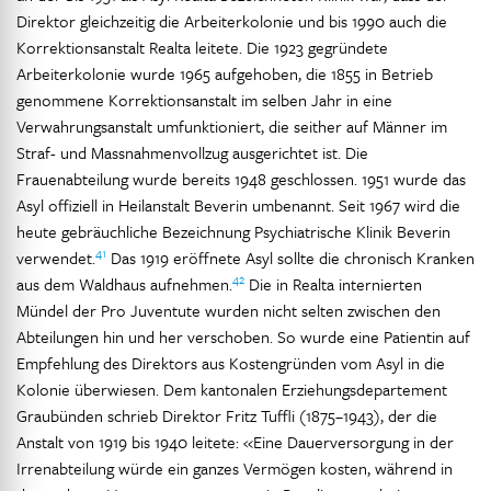
Direktor gleichzeitig die Arbeiterkolonie und bis 1990 auch die
Korrektionsanstalt Realta leitete. Die 1923 gegründete
Arbeiterkolonie wurde 1965 aufgehoben, die 1855 in Betrieb
genommene Korrektionsanstalt im selben Jahr in eine
Verwahrungsanstalt umfunktioniert, die seither auf Männer im
Straf- und Massnahmenvollzug ausgerichtet ist. Die
Frauenabteilung wurde bereits 1948 geschlossen. 1951 wurde das
Asyl offiziell in Heilanstalt Beverin umbenannt. Seit 1967 wird die
heute gebräuchliche Bezeichnung Psychiatrische Klinik Beverin
41
verwendet.
Das 1919 eröffnete Asyl sollte die chronisch Kranken
42
aus dem Waldhaus aufnehmen.
Die in Realta internierten
Mündel der Pro Juventute wurden nicht selten zwischen den
Abteilungen hin und her verschoben. So wurde eine Patientin auf
Empfehlung des Direktors aus Kostengründen vom Asyl in die
Kolonie überwiesen. Dem kantonalen Erziehungsdepartement
Graubünden schrieb Direktor Fritz Tuffli (1875–1943), der die
Anstalt von 1919 bis 1940 leitete: «Eine Dauerversorgung in der
Irrenabteilung würde ein ganzes Vermögen kosten, während in