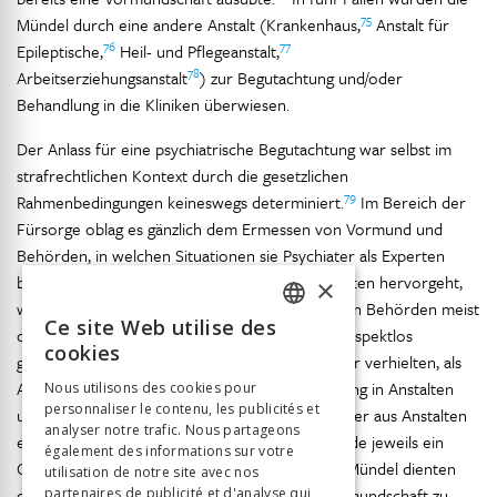
75
Mündel durch eine andere Anstalt (Krankenhaus,
Anstalt für
76
77
Epileptische,
Heil- und Pflegeanstalt,
78
Arbeitserziehungsanstalt
) zur Begutachtung und/oder
Behandlung in die Kliniken überwiesen.
Der Anlass für eine psychiatrische Begutachtung war selbst im
strafrechtlichen Kontext durch die gesetzlichen
79
Rahmenbedingungen keineswegs determiniert.
Im Bereich der
Fürsorge oblag es gänzlich dem Ermessen von Vormund und
Behörden, in welchen Situationen sie Psychiater als Experten
beizogen. Wie aus den untersuchten Krankenakten hervorgeht,
×
wurden die Mündel von ihrem Vormund und den Behörden meist
Ce site Web utilise des
dann in eine Klinik eingewiesen, wenn sie sich respektlos
FRENCH
cookies
gegenüber dem Vormund oder dem Arbeitgeber verhielten, als
GERMAN
Arbeitskräfte «unbrauchbar» waren, die Ordnung in Anstalten
Nous utilisons des cookies pour
personnaliser le contenu, les publicités et
ITALIAN
und Heimen störten, Dienststellen verliessen oder aus Anstalten
analyser notre trafic. Nous partageons
80
entwichen.
Anlässlich der Ersteinweisung wurde jeweils ein
également des informations sur votre
Gutachten erstellt. Bei mehr als der Hälfte der Mündel dienten
utilisation de notre site avec nos
die Gutachten dazu, die Notwendigkeit der Vormundschaft zu
partenaires de publicité et d'analyse qui