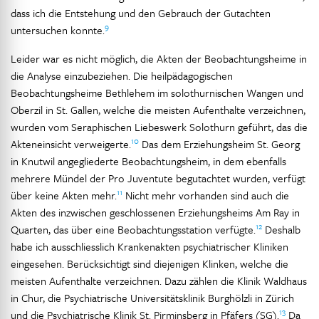
dass ich die Entstehung und den Gebrauch der Gutachten
9
untersuchen konnte.
Leider war es nicht möglich, die Akten der Beobachtungsheime in
die Analyse einzubeziehen. Die heilpädagogischen
Beobachtungsheime Bethlehem im solothurnischen Wangen und
Oberzil in St. Gallen, welche die meisten Aufenthalte verzeichnen,
wurden vom Seraphischen Liebeswerk Solothurn geführt, das die
10
Akteneinsicht verweigerte.
Das dem Erziehungsheim St. Georg
in Knutwil angegliederte Beobachtungsheim, in dem ebenfalls
mehrere Mündel der Pro Juventute begutachtet wurden, verfügt
11
über keine Akten mehr.
Nicht mehr vorhanden sind auch die
Akten des inzwischen geschlossenen Erziehungsheims Am Ray in
12
Quarten, das über eine Beobachtungsstation verfügte.
Deshalb
habe ich ausschliesslich Krankenakten psychiatrischer Kliniken
eingesehen. Berücksichtigt sind diejenigen Klinken, welche die
meisten Aufenthalte verzeichnen. Dazu zählen die Klinik Waldhaus
in Chur, die Psychiatrische Universitätsklinik Burghölzli in Zürich
13
und die Psychiatrische Klinik St. Pirminsberg in Pfäfers (SG).
Da