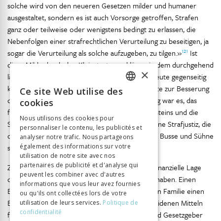
solche wird von den neueren Gesetzen milder und humaner
ausgestaltet, sondern es ist auch Vorsorge getroffen, Strafen
ganz oder teilweise oder wenigstens bedingt zu erlassen, die
Nebenfolgen einer strafrechtlichen Verurteilung zu beseitigen, ja
121
sogar die Verurteilung als solche aufzugeben, zu tilgen.»
Ist
diese Milde durch den Kleinstaat zu erklären, in dem durchgehend
×
ländliche Verhältnisse herrschten und sich die Leute gegenseitig
kannten? Die Strafe oder deren Androhung sollte zur Besserung
Ce site Web utilise des
FRENCH
des Verurteilten führen. Ziel der Rechtsprechung war es, das
cookies
friedliche Zusammenleben der Bürger Liechtensteins und die
GERMAN
Nous utilisons des cookies pour
Souveränität des Landes zu gewähren. Es war eine Strafjustiz, die
personnaliser le contenu, les publicités et
ITALIAN
die Belehrung und Besserung des Täters vor die Busse und Sühne
analyser notre trafic. Nous partageons
stellte.
également des informations sur votre
utilisation de notre site avec nos
partenaires de publicité et d'analyse qui
Zur Milde können auch die wirtschaftliche und finanzielle Lage
peuvent les combiner avec d'autres
des Landes und dessen Bewohner beigetragen haben. Einen
informations que vous leur avez fournies
Bürger lange einzusperren, bedeutete für dessen Familie einen
ou qu'ils ont collectées lors de votre
Einkommensausfall, der bei den ohnehin bescheidenen Mitteln
utilisation de leurs services.
Politique de
confidentialité
fatal sein konnte. Dem schienen die Gerichte und Gesetzgeber