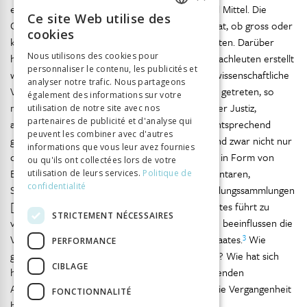
einen beträchtlichen Aufwand an Menschen und Mittel. Die
Ce site Web utilise des
FRENCH
Gesetzgebung erfordert im demokratischen Staat, ob gross oder
cookies
klein, einmal die parlamentarischen Körperschaften. Darüber
GERMAN
Nous utilisons des cookies pour
hinaus müssen aber die Gesetzesvorlagen von Fachleuten erstellt
personnaliser le contenu, les publicités et
ITALIAN
werden. Eine gediegene Ausarbeitung ist ohne wissenschaftliche
analyser notre trafic. Nous partageons
Vorbildung kaum möglich. Ist das Gesetz in Kraft getreten, so
également des informations sur votre
muss es, sei es von der Verwaltung, sei es von der Justiz,
utilisation de notre site avec nos
partenaires de publicité et d'analyse qui
angewendet werden. Dazu braucht es wieder entsprechend
peuvent les combiner avec d'autres
gebildete Fachleute. Sie benötigen Hilfsmittel, und zwar nicht nur
informations que vous leur avez fournies
die Gesetzestexte, sondern auch Bearbeitungen in Form von
ou qu'ils ont collectées lors de votre
Einzeluntersuchungen (Monographien), Kommentaren,
utilisation de leurs services.
Politique de
confidentialité
Systemen, Lehrbüchern, Zeitschriften, Entscheidungssammlungen
2
[…].»
Die strukturelle Knappheit eines Kleinstaates führt zu
STRICTEMENT NÉCESSAIRES
vermehrten externen Verflechtungen, und diese beeinflussen die
3
Verletzlichkeit und Empfindsamkeit eines Kleinstaates.
Wie
PERFORMANCE
gestaltete sich dies im Fürstentum Liechtenstein? Wie hat sich
CIBLAGE
hier das Rechtssystem entwickelt? Dazu die folgenden
Ausführungen, welche mit einem Abstecher in die Vergangenheit
FONCTIONNALITÉ
beginnen sollen.