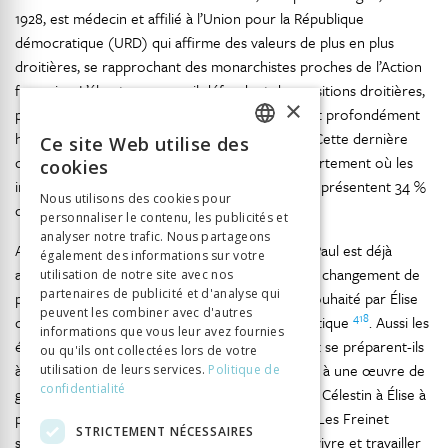
1928, est médecin et affilié à l’Union pour la République
démocratique (URD) qui affirme des valeurs de plus en plus
droitières, se rapprochant des monarchistes proches de l’Action
française. L’élu et son conseil défendent des positions droitières,
×
patriotiques, farouchement anti-communistes et profondément
hostiles à l’immigration, en particulier italienne. Cette dernière
Ce site Web utilise des
FRENCH
question ne compte pas pour rien dans ce département où les
cookies
immigrés (parmi lesquels deux tiers d’Italiens) représentent 34 %
GERMAN
Nous utilisons des cookies pour
de la population en 1926.
personnaliser le contenu, les publicités et
ITALIAN
analyser notre trafic. Nous partageons
Avant même l’ère du tourisme de masse, Saint-Paul est déjà
également des informations sur votre
apprécié de nombreux artistes et voyageurs. Le changement de
utilisation de notre site avec nos
partenaires de publicité et d'analyse qui
poste de Célestin était, semble-t-il, fortement souhaité par Élise
peuvent les combiner avec d'autres
418
qui peint et n’a pas renoncé à une carrière artistique
. Aussi les
informations que vous leur avez fournies
époux Freinet sont-ils ravis de cette mutation et se préparent-ils
ou qu'ils ont collectées lors de votre
à travailler dans un cadre somptueux, ensemble, à une œuvre de
utilisation de leurs services.
Politique de
confidentialité
grande ampleur : « Nous sommes des as » écrit Célestin à Élise à
419
propos de leur déménagement à Saint-Paul
. Les Freinet
STRICTEMENT NÉCESSAIRES
s’installent en effet là où ils l’ont souhaité pour vivre et travailler