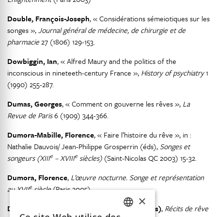
Double, François-Joseph
, « Considérations sémeiotiques sur les
songes »,
Journal général de médecine, de chirurgie et de
pharmacie
27 (1806) 129-153.
Dowbiggin, Ian
, « Alfred Maury and the politics of the
inconscious in nineteeth-century France »,
History of psychiatry
1
(1990) 255-287.
Dumas, Georges
, « Comment on gouverne les rêves »,
La
Revue de Paris
6 (1909) 344-366.
Dumora-Mabille, Florence
, « Faire l’histoire du rêve », in :
Nathalie Dauvois/ Jean-Philippe Grosperrin (éds),
Songes et
e
e
songeurs (XIII
– XVIII
siècles)
(Saint-Nicolas QC 2003) 15-32.
Dumora, Florence
,
L’œuvre nocturne. Songe et représentation
e
au XVII
siècle
(Paris 2005)
×
Durand-Dastès, Vincent/Rainier Lanselle (éds)
,
Récits de rêve