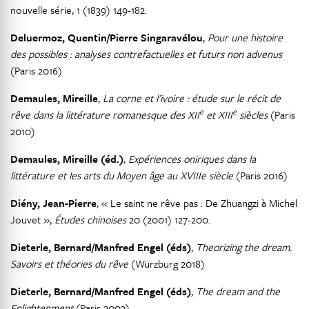
nouvelle série, 1 (1839) 149-182.
Deluermoz, Quentin/Pierre Singaravélou
,
Pour une histoire
des possibles : analyses contrefactuelles et futurs non advenus
(Paris 2016)
Demaules, Mireille
,
La corne et l’ivoire : étude sur le récit de
e
e
rêve dans la littérature romanesque des XII
et XIII
siècles
(Paris
2010)
Demaules, Mireille (éd.)
,
Expériences oniriques dans la
littérature et les arts du Moyen âge au XVIIIe siècle
(Paris 2016)
Diény, Jean-Pierre
, « Le saint ne rêve pas : De Zhuangzi à Michel
Jouvet »,
Études chinoises
20 (2001) 127-200.
Dieterle, Bernard/Manfred Engel (éds)
,
Theorizing the dream.
Savoirs et théories du rêve
(Würzburg 2018)
Dieterle, Bernard/Manfred Engel (éds)
,
The dream and the
Enlightenment
(Paris 2003)