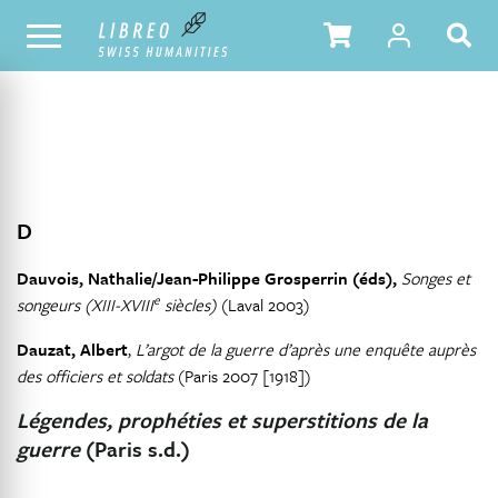
NOTRE CATALOGUE
TABLE DES MATIÈRES
D
Dauvois, Nathalie/Jean-Philippe Grosperrin (éds),
Songes et
e
songeurs (XIII-XVIII
siècles)
(Laval 2003)
Dauzat, Albert
,
L’argot de la guerre d’après une enquête auprès
des officiers et soldats
(Paris 2007 [1918])
Légendes, prophéties et superstitions de la
guerre
(Paris s.d.)