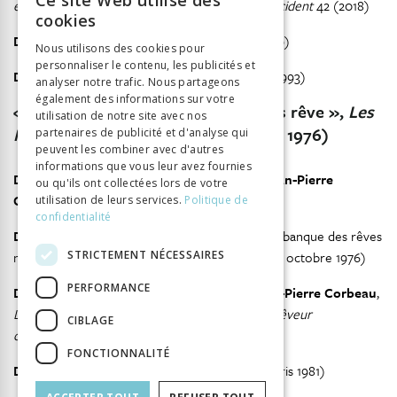
Ce site Web utilise des
en Asie orientale
=
Extrême-Orient Extrême Occident
42 (2018)
FRENCH
cookies
GERMAN
Duval, Nathalie
,
L’école des roches
(Paris 2009)
Nous utilisons des cookies pour
personnaliser le contenu, les publicités et
ITALIAN
Duvignaud, Jean
,
Perec ou la cicatrice
(Arles 1993)
analyser notre trafic. Nous partageons
également des informations sur votre
« Imaginaires. Pour une banque des rêve »,
Les
utilisation de notre site avec nos
er
Nouvelles littéraires
2539 (1
juillet 1976)
partenaires de publicité et d'analyse qui
peuvent les combiner avec d'autres
informations que vous leur avez fournies
Duvignaud, Jean/Christine Astier Brunet/Jean-Pierre
ou qu'ils ont collectées lors de votre
Corbeau
,
La planète des jeunes
(Paris 1975)
utilisation de leurs services.
Politique de
confidentialité
Duvignaud, Jean/Françoise Duvignaud
, « La banque des rêves
STRICTEMENT NÉCESSAIRES
ne ferme pas »,
Les Nouvelles littéraires
2553 (5 octobre 1976)
PERFORMANCE
Duvignaud, Jean/Françoise Duvignaud/Jean-Pierre Corbeau
,
La banque des rêves. Essai d’anthropologie du rêveur
CIBLAGE
contemporain
(Paris 1979)
FONCTIONNALITÉ
Duvignaud, Françoise
,
Le corps de l’effroi
(Paris 1981)