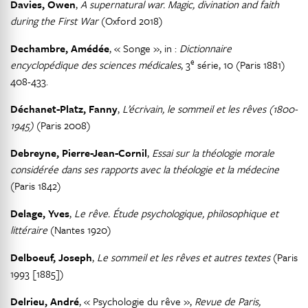
Davies, Owen
,
A supernatural war. Magic, divination and faith
during the First War
(Oxford 2018)
Dechambre, Amédée
, « Songe », in :
Dictionnaire
e
encyclopédique des sciences médicales
, 3
série, 10 (Paris 1881)
408-433.
Déchanet-Platz, Fanny
,
L’écrivain, le sommeil et les rêves (1800-
1945)
(Paris 2008)
Debreyne, Pierre-Jean-Cornil
,
Essai sur la théologie morale
considérée dans ses rapports avec la théologie et la médecine
(Paris 1842)
Delage, Yves
,
Le rêve. Étude psychologique, philosophique et
littéraire
(Nantes 1920)
Delboeuf, Joseph
,
Le sommeil et les rêves et autres textes
(Paris
1993 [1885])
Delrieu, André
, « Psychologie du rêve »,
Revue de Paris,