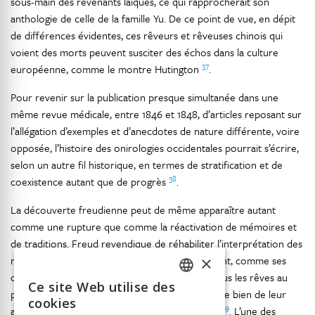
sous-main des revenants laïques, ce qui rapprocherait son
anthologie de celle de la famille Yu. De ce point de vue, en dépit
de différences évidentes, ces rêveurs et rêveuses chinois qui
voient des morts peuvent susciter des échos dans la culture
37
européenne, comme le montre Hutington
.
Pour revenir sur la publication presque simultanée dans une
même revue médicale, entre 1846 et 1848, d’articles reposant sur
l’allégation d’exemples et d’anecdotes de nature différente, voire
opposée, l’histoire des onirologies occidentales pourrait s’écrire,
selon un autre fil historique, en termes de stratification et de
38
coexistence autant que de progrès
.
La découverte freudienne peut de même apparaître autant
comme une rupture que comme la réactivation de mémoires et
de traditions. Freud revendique de réhabiliter l’interprétation des
×
rêves populaire héritée d’Artémidore. Cependant, comme ses
confrères savants contemporains, il rattache tous les rêves au
Ce site Web utilise des
FRENCH
passé proche ou lointain du dormeur et se garde bien de leur
cookies
39
assigner un sens prémonitoire ou prophétique
. L’une des