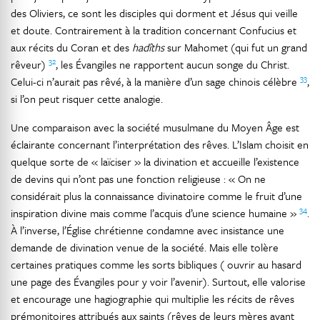
des Oliviers, ce sont les disciples qui dorment et Jésus qui veille
et doute. Contrairement à la tradition concernant Confucius et
aux récits du Coran et des
hadîths
sur Mahomet (qui fut un grand
32
rêveur)
, les Évangiles ne rapportent aucun songe du Christ.
33
Celui-ci n’aurait pas rêvé, à la manière d’un sage chinois célèbre
,
si l’on peut risquer cette analogie.
Une comparaison avec la société musulmane du Moyen Âge est
éclairante concernant l’interprétation des rêves. L’Islam choisit en
quelque sorte de « laïciser » la divination et accueille l’existence
de devins qui n’ont pas une fonction religieuse : « On ne
considérait plus la connaissance divinatoire comme le fruit d’une
34
inspiration divine mais comme l’acquis d’une science humaine »
.
À l’inverse, l’Église chrétienne condamne avec insistance une
demande de divination venue de la société. Mais elle tolère
certaines pratiques comme les sorts bibliques ( ouvrir au hasard
une page des Évangiles pour y voir l’avenir). Surtout, elle valorise
et encourage une hagiographie qui multiplie les récits de rêves
prémonitoires attribués aux saints (rêves de leurs mères avant