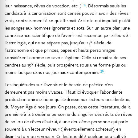
35
leur naissance, rêves de vocation, etc. )
. Désormais seuls les
candidats à la canonisation sont censés pouvoir avoir des rêves
vrais, contrairement à ce qu’affirmait Aristote qui imputait plutôt
les songes aux hommes ignorants et sots. Sur un autre plan, une
connaissance scientifique de l’avenir est reconnue par ailleurs à
e
l’astrologie, qui ne se sépare pas, jusqu’au 17
siècle, de
l’astronomie et que princes, papes et hauts personnages
considèrent comme un savoir légitime. Celle-ci renaîtra de ses
e
cendres au 19
siècle, puis prospérera sous une forme plus ou
36
moins ludique dans nos journaux contemporains
.
Les inquiétudes sur l’avenir et le besoin de prédire n’en
demeurent pas moins vivaces. Il faut ici évoquer l’abondante
production onirocritique qui s’adresse aux lecteurs occidentaux,
du Moyen Âge à nos jours. On passe, dans cette littérature, de la
première à la troisième personne du singulier des récits de rêves
de soi ou de rêves d’autrui, à une deuxième personne qui parle
souvent à un lecteur rêveur ( éventuellement acheteur) en
disant « tu » ou « vous ». Ce lecteur, déjà quelque peu cultivé