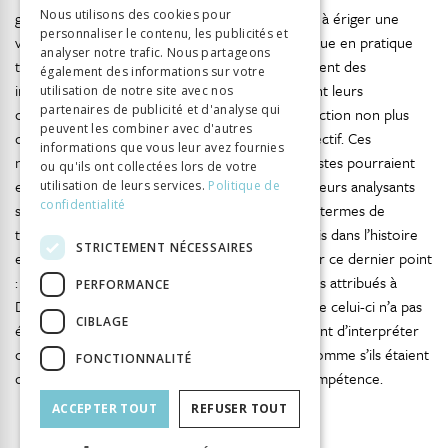
GERMAN
Nous utilisons des cookies pour
grandes innovations de la psychanalyse consiste à ériger une
personnaliser le contenu, les publicités et
ITALIAN
version profondément remaniée de l’onirocritique en pratique
analyser notre trafic. Nous partageons
thérapeutique. On voit ainsi apparaître en Occident des
également des informations sur votre
interprètes professionnels légitimes qui affirment leurs
utilisation de notre site avec nos
partenaires de publicité et d'analyse qui
compétences sur tous les rêves humains en fonction non plus
peuvent les combiner avec d'autres
d’un avenir mais d’un passé individuel, voire collectif. Ces
informations que vous leur avez fournies
nouveaux herméneutes que sont les psychanalystes pourraient
ou qu'ils ont collectées lors de votre
en effet décrypter non seulement les rêves de leurs analysants
utilisation de leurs services.
Politique de
confidentialité
situés dans une relation orale à deux décrite en termes de
transfert, mais aussi des songes écrits et transmis dans l’histoire
STRICTEMENT NÉCESSAIRES
et la culture. Freud semble avoir été prudent sur ce dernier point
: il hésite à vouloir analyser après coup des rêves attribués à
PERFORMANCE
Descartes, en faisant valoir, comme on l’a vu, que celui-ci n’a pas
CIBLAGE
40
été son patient
. Mais il se fait fort aussi souvent d’interpréter
contes, mythes, folklore, romans et nouvelles comme s’ils étaient
FONCTIONNALITÉ
des symptômes relevant de plein droit de sa compétence.
ACCEPTER TOUT
REFUSER TOUT