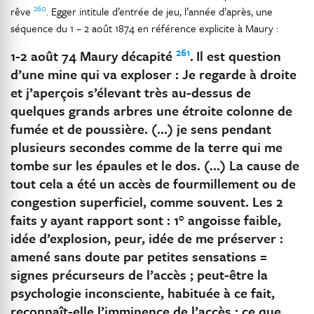
260
rêve
. Egger intitule d’entrée de jeu, l’année d’après, une
séquence du 1 – 2 août 1874 en référence explicite à Maury :
261
1-2 août 74 Maury décapité
.
Il est question
d’une mine qui va exploser : Je regarde à droite
et j’aperçois s’élevant très au-dessus de
quelques grands arbres une étroite colonne de
fumée et de poussière. (…) je sens pendant
plusieurs secondes comme de la terre qui me
tombe sur les épaules et le dos. (…) La cause de
tout cela a été un accès de fourmillement ou de
congestion superficiel, comme souvent. Les 2
faits y ayant rapport sont : 1° angoisse faible,
idée d’explosion, peur, idée de me préserver :
amené sans doute par petites sensations =
signes précurseurs de l’accès ; peut-être la
psychologie inconsciente, habituée à ce fait,
reconnaît-elle l’imminence de l’accès ; ce que