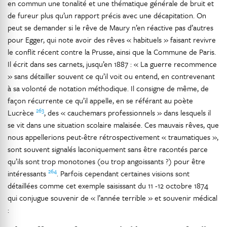
en commun une tonalité et une thématique générale de bruit et
de fureur plus qu’un rapport précis avec une décapitation. On
peut se demander si le rêve de Maury n’en réactive pas d’autres
pour Egger, qui note avoir des rêves « habituels » faisant revivre
le conflit récent contre la Prusse, ainsi que la Commune de Paris.
Il écrit dans ses carnets, jusqu’en 1887 : « La guerre recommence
» sans détailler souvent ce qu’il voit ou entend, en contrevenant
à sa volonté de notation méthodique. Il consigne de même, de
façon récurrente ce qu’il appelle, en se référant au poète
263
Lucrèce
, des « cauchemars professionnels » dans lesquels il
se vit dans une situation scolaire malaisée. Ces mauvais rêves, que
nous appellerions peut-être rétrospectivement « traumatiques »,
sont souvent signalés laconiquement sans être racontés parce
qu’ils sont trop monotones (ou trop angoissants ?) pour être
264
intéressants
. Parfois cependant certaines visions sont
détaillées comme cet exemple saisissant du 11 -12 octobre 1874
qui conjugue souvenir de « l’année terrible » et souvenir médical
: