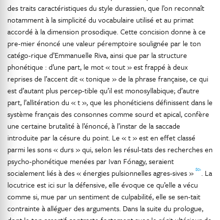
des traits caractéristiques du style durassien, que l’on reconnaît
notamment à la simplicité du vocabulaire utilisé et au primat
accordé à la dimension prosodique. Cette concision donne à ce
pre-mier énoncé une valeur péremptoire soulignée par le ton
catégo-rique d’Emmanuelle Riva, ainsi que par la structure
phonétique : d’une part, le mot « tout » est frappé à deux
reprises de l’accent dit « tonique » de la phrase française, ce qui
est d’autant plus percep-tible qu’il est monosyllabique; d’autre
part, l’allitération du « t », que les phonéticiens définissent dans le
système français des consonnes comme sourd et apical, confère
une certaine brutalité à l’énoncé, à l’instar de la saccade
introduite par la césure du point. Le « t » est en effet classé
parmi les sons « durs » qui, selon les résul-tats des recherches en
psycho-phonétique menées par Ivan Fónagy, seraient
801
socialement liés à des « énergies pulsionnelles agres-sives »
. La
locutrice est ici sur la défensive, elle évoque ce qu’elle a vécu
comme si, mue par un sentiment de culpabilité, elle se sen-tait
contrainte à alléguer des arguments. Dans la suite du prologue,