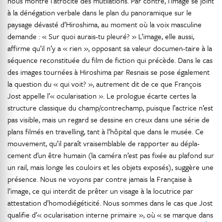
nous montre l’atrocité des mutilations. Par contre, l’image se joint
à la dénégation verbale dans le plan du panoramique sur le
paysage dévasté d’Hiroshima, au moment où la voix masculine
demande : « Sur quoi aurais-tu pleuré? » L’image, elle aussi,
affirme qu’il n’y a « rien », opposant sa valeur documen-taire à la
séquence reconstituée du film de fiction qui précède. Dans le cas
des images tournées à Hiroshima par Resnais se pose également
la question du « qui voit? », autrement dit de ce que François
Jost appelle l’« ocularisation ». Le prologue écarte certes la
structure classique du champ/contrechamp, puisque l’actrice n’est
pas visible, mais un regard se dessine en creux dans une série de
plans filmés en travelling, tant à l’hôpital que dans le musée. Ce
mouvement, qu’il paraît vraisemblable de rapporter au dépla-
cement d’un être humain (la caméra n’est pas fixée au plafond sur
un rail, mais longe les couloirs et les objets exposés), suggère une
présence. Nous ne voyons par contre jamais la Française à
l’image, ce qui interdit de prêter un visage à la locutrice par
attestation d’homodiégéticité. Nous sommes dans le cas que Jost
qualifie d’« ocularisation interne primaire », où « se marque dans