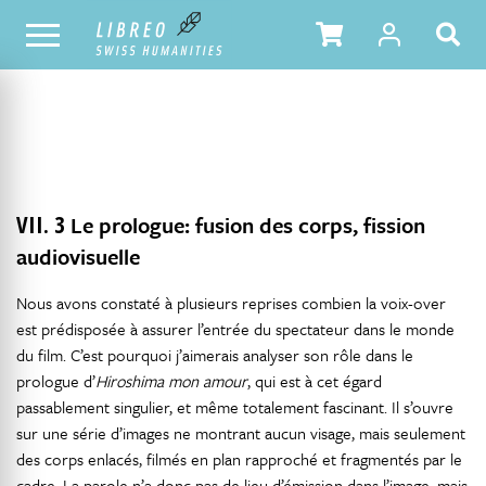
NOTRE CATALOGUE
TABLE DES MATIÈRES
VII. 3
Le prologue: fusion des corps, fission
audiovisuelle
Nous avons constaté à plusieurs reprises combien la voix-over
est prédisposée à assurer l’entrée du spectateur dans le monde
du film. C’est pourquoi j’aimerais analyser son rôle dans le
prologue d’
Hiroshima mon amour
, qui est à cet égard
passablement singulier, et même totalement fascinant. Il s’ouvre
sur une série d’images ne montrant aucun visage, mais seulement
des corps enlacés, filmés en plan rapproché et fragmentés par le
cadre. La parole n’a donc pas de lieu d’émission dans l’image, mais