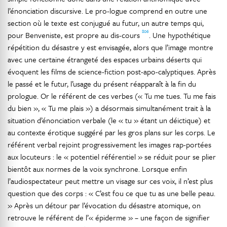
l’énonciation discursive. Le pro-logue comprend en outre une
section où le texte est conjugué au futur, un autre temps qui,
806
pour Benveniste, est propre au dis-cours
. Une hypothétique
répétition du désastre y est envisagée, alors que l’image montre
avec une certaine étrangeté des espaces urbains déserts qui
évoquent les films de science-fiction post-apo-calyptiques. Après
le passé et le futur, l’usage du présent réapparaît à la fin du
prologue. Or le référent de ces verbes (« Tu me tues. Tu me fais
du bien », « Tu me plais ») a désormais simultanément trait à la
situation d’énonciation verbale (le « tu » étant un déictique) et
au contexte érotique suggéré par les gros plans sur les corps. Le
référent verbal rejoint progressivement les images rap-portées
aux locuteurs : le « potentiel référentiel » se réduit pour se plier
bientôt aux normes de la voix synchrone. Lorsque enfin
l’audiospectateur peut mettre un visage sur ces voix, il n’est plus
question que des corps : « C’est fou ce que tu as une belle peau.
» Après un détour par l’évocation du désastre atomique, on
retrouve le référent de l’« épiderme » – une façon de signifier