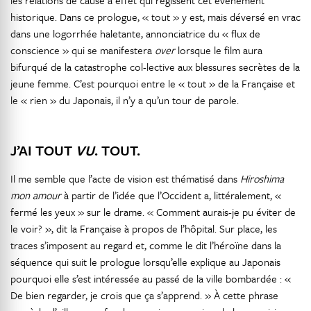
les relations de cause à effet qui régissent cet événement
historique. Dans ce prologue, « tout » y est, mais déversé en vrac
dans une logorrhée haletante, annonciatrice du « flux de
conscience » qui se manifestera
over
lorsque le film aura
bifurqué de la catastrophe col-lective aux blessures secrètes de la
jeune femme. C’est pourquoi entre le « tout » de la Française et
le « rien » du Japonais, il n’y a qu’un tour de parole.
J’AI TOUT
VU
. TOUT.
Il me semble que l’acte de vision est thématisé dans
Hiroshima
mon amour
à partir de l’idée que l’Occident a, littéralement, «
fermé les yeux » sur le drame. « Comment aurais-je pu éviter de
le voir? », dit la Française à propos de l’hôpital. Sur place, les
traces s’imposent au regard et, comme le dit l’héroïne dans la
séquence qui suit le prologue lorsqu’elle explique au Japonais
pourquoi elle s’est intéressée au passé de la ville bombardée : «
De bien regarder, je crois que ça s’apprend. » À cette phrase