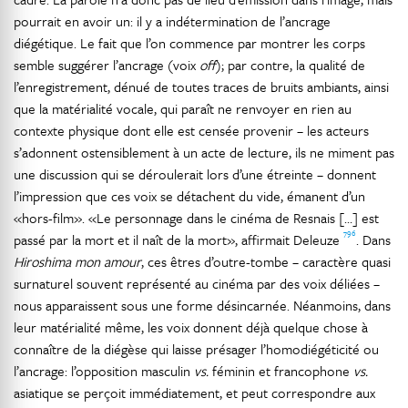
pourrait en avoir un: il y a indétermination de l’ancrage
diégétique. Le fait que l’on commence par montrer les corps
semble suggérer l’ancrage (voix
off
); par contre, la qualité de
l’enregistrement, dénué de toutes traces de bruits ambiants, ainsi
que la matérialité vocale, qui paraît ne renvoyer en rien au
contexte physique dont elle est censée provenir – les acteurs
s’adonnent ostensiblement à un acte de lecture, ils ne miment pas
une discussion qui se déroulerait lors d’une étreinte – donnent
l’impression que ces voix se détachent du vide, émanent d’un
«hors-film». «Le personnage dans le cinéma de Resnais […] est
796
passé par la mort et il naît de la mort», affirmait Deleuze
. Dans
Hiroshima mon amour
, ces êtres d’outre-tombe – caractère quasi
surnaturel souvent représenté au cinéma par des voix déliées –
nous apparaissent sous une forme désincarnée. Néanmoins, dans
leur matérialité même, les voix donnent déjà quelque chose à
connaître de la diégèse qui laisse présager l’homodiégéticité ou
l’ancrage: l’opposition masculin
vs.
féminin et francophone
vs.
asiatique se perçoit immédiatement, et peut correspondre aux