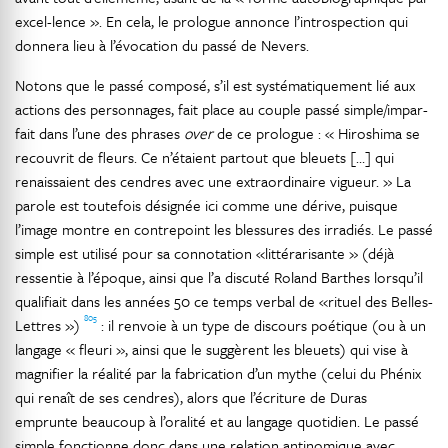
excel-lence ». En cela, le prologue annonce l’introspection qui
donnera lieu à l’évocation du passé de Nevers.
Notons que le passé composé, s’il est systématiquement lié aux
actions des personnages, fait place au couple passé simple/impar-
fait dans l’une des phrases
over
de ce prologue : « Hiroshima se
recouvrit de fleurs. Ce n’étaient partout que bleuets […] qui
renaissaient des cendres avec une extraordinaire vigueur. » La
parole est toutefois désignée ici comme une dérive, puisque
l’image montre en contrepoint les blessures des irradiés. Le passé
simple est utilisé pour sa connotation «littérarisante » (déjà
ressentie à l’époque, ainsi que l’a discuté Roland Barthes lorsqu’il
qualifiait dans les années 50 ce temps verbal de «rituel des Belles-
805
Lettres »)
: il renvoie à un type de discours poétique (ou à un
langage « fleuri », ainsi que le suggèrent les bleuets) qui vise à
magnifier la réalité par la fabrication d’un mythe (celui du Phénix
qui renaît de ses cendres), alors que l’écriture de Duras
emprunte beaucoup à l’oralité et au langage quotidien. Le passé
simple fonctionne donc dans une relation antinomique avec