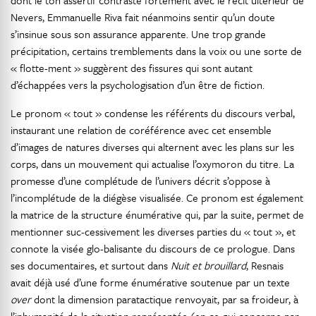
dont le ton assertif contraste fortement avec le récit ultérieur de
Nevers, Emmanuelle Riva fait néanmoins sentir qu’un doute
s’insinue sous son assurance apparente. Une trop grande
précipitation, certains tremblements dans la voix ou une sorte de
« flotte-ment » suggèrent des fissures qui sont autant
d’échappées vers la psychologisation d’un être de fiction.
Le pronom « tout » condense les référents du discours verbal,
instaurant une relation de coréférence avec cet ensemble
d’images de natures diverses qui alternent avec les plans sur les
corps, dans un mouvement qui actualise l’oxymoron du titre. La
promesse d’une complétude de l’univers décrit s’oppose à
l’incomplétude de la diégèse visualisée. Ce pronom est également
la matrice de la structure énumérative qui, par la suite, permet de
mentionner suc-cessivement les diverses parties du « tout », et
connote la visée glo-balisante du discours de ce prologue. Dans
ses documentaires, et surtout dans
Nuit et brouillard
, Resnais
avait déjà usé d’une forme énumérative soutenue par un texte
over
dont la dimension paratactique renvoyait, par sa froideur, à