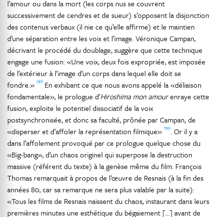
l’amour ou dans la mort (les corps nus se couvrent
successivement de cendres et de sueur) s’opposent la disjonction
des contenus verbaux (il nie ce qu’elle affirme) et le maintien
d’une séparation entre les voix et l’image. Véronique Campan,
décrivant le procédé du doublage, suggère que cette technique
engage une fusion: «Une voix, deux fois expropriée, est imposée
de l’extérieur à l’image d’un corps dans lequel elle doit se
798
fondre.»
En exhibant ce que nous avons appelé la «déliaison
fondamentale», le prologue d’
Hiroshima mon amour
enraye cette
fusion, exploite le potentiel dissociatif de la voix
postsynchronisée, et donc sa faculté, prônée par Campan, de
799
«disperser et d’affoler la représentation filmique»
. Or il y a
dans l’affolement provoqué par ce prologue quelque chose du
«Big-bang», d’un chaos originel qui superpose la destruction
massive (référent du texte) à la genèse même du film. François
Thomas remarquait à propos de l’œuvre de Resnais (à la fin des
années 80, car sa remarque ne sera plus valable par la suite):
«Tous les films de Resnais naissent du chaos, instaurant dans leurs
premières minutes une esthétique du bégaiement […] avant de