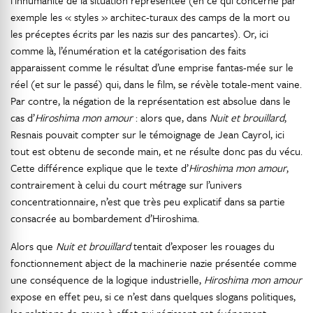
l’inhumanité de la situation représentée (en ce qui concerne par
exemple les « styles » architec-turaux des camps de la mort ou
les préceptes écrits par les nazis sur des pancartes). Or, ici
comme là, l’énumération et la catégorisation des faits
apparaissent comme le résultat d’une emprise fantas-mée sur le
réel (et sur le passé) qui, dans le film, se révèle totale-ment vaine.
Par contre, la négation de la représentation est absolue dans le
cas d’
Hiroshima mon amour
: alors que, dans
Nuit et brouillard
,
Resnais pouvait compter sur le témoignage de Jean Cayrol, ici
tout est obtenu de seconde main, et ne résulte donc pas du vécu.
Cette différence explique que le texte d’
Hiroshima mon amour
,
contrairement à celui du court métrage sur l’univers
concentrationnaire, n’est que très peu explicatif dans sa partie
consacrée au bombardement d’Hiroshima.
Alors que
Nuit et brouillard
tentait d’exposer les rouages du
fonctionnement abject de la machinerie nazie présentée comme
une conséquence de la logique industrielle,
Hiroshima mon amour
expose en effet peu, si ce n’est dans quelques slogans politiques,