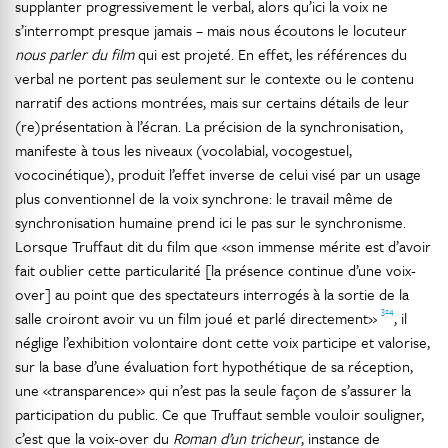
supplanter progressivement le verbal, alors qu’ici la voix ne
s’interrompt presque jamais – mais nous écoutons le locuteur
nous parler du film
qui est projeté. En effet, les références du
verbal ne portent pas seulement sur le contexte ou le contenu
narratif des actions montrées, mais sur certains détails de leur
(re)présentation à l’écran. La précision de la synchronisation,
manifeste à tous les niveaux (vocolabial, vocogestuel,
vococinétique), produit l’effet inverse de celui visé par un usage
plus conventionnel de la voix synchrone: le travail même de
synchronisation humaine prend ici le pas sur le synchronisme.
Lorsque Truffaut dit du film que «son immense mérite est d’avoir
fait oublier cette particularité [la présence continue d’une voix-
over] au point que des spectateurs interrogés à la sortie de la
324
salle croiront avoir vu un film joué et parlé directement»
, il
néglige l’exhibition volontaire dont cette voix participe et valorise,
sur la base d’une évaluation fort hypothétique de sa réception,
une «transparence» qui n’est pas la seule façon de s’assurer la
participation du public. Ce que Truffaut semble vouloir souligner,
c’est que la voix-over du
Roman d’un tricheur
, instance de