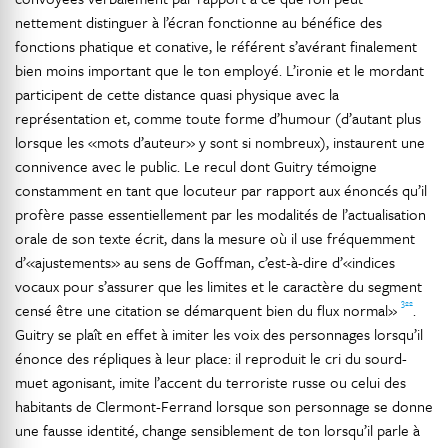
nettement distinguer à l’écran fonctionne au bénéfice des
fonctions phatique et conative, le référent s’avérant finalement
bien moins important que le ton employé. L’ironie et le mordant
participent de cette distance quasi physique avec la
représentation et, comme toute forme d’humour (d’autant plus
lorsque les «mots d’auteur» y sont si nombreux), instaurent une
connivence avec le public. Le recul dont Guitry témoigne
constamment en tant que locuteur par rapport aux énoncés qu’il
profère passe essentiellement par les modalités de l’actualisation
orale de son texte écrit, dans la mesure où il use fréquemment
d’«ajustements» au sens de Goffman, c’est-à-dire d’«indices
vocaux pour s’assurer que les limites et le caractère du segment
322
censé être une citation se démarquent bien du flux normal»
.
Guitry se plaît en effet à imiter les voix des personnages lorsqu’il
énonce des répliques à leur place: il reproduit le cri du sourd-
muet agonisant, imite l’accent du terroriste russe ou celui des
habitants de Clermont-Ferrand lorsque son personnage se donne
une fausse identité, change sensiblement de ton lorsqu’il parle à