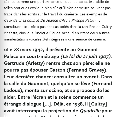
séance comme une performance unique. Le caractère labile de
telles pratiques explique bien sûr qu’il n’en demeure souvent pas
trace dans les écrits sur le travail du cinéaste. Les exemples de
Ceux de chez nous
et
De Jeanne d’Arc à Philippe Pétain
ne
constituent toutefois pas des cas isolés dans la carrière de Guitry-
cinéaste, ainsi que l’indique Claude Arnaud en citant deux autres
manifestations vocales
live
intégrées à une séance de cinéma:
«Le 28 mars 1942, il présente au Gaumont-
Palace un court-métrage
(La loi du 21 juin 1907)
.
Gertrude (Arletty) rentre chez son père: elle ne
pourra pas épouser Gaston (Fernand Gravey).
Leur dernière chance: consulter un avocat. Dans
la salle du Gaumont, quelqu’un se lève (Fernand
Ledoux), monte sur scène, et se propose de les
aider. Entre l’écran et la scène commence un
étrange dialogue […]. Déjà, en 1938, il [Guitry]
avait interrompu la projection de
Quadrille
pour