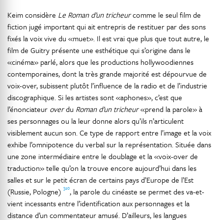
Keim considère
Le Roman d’un tricheur
comme le seul film de
fiction jugé important qui ait entrepris de restituer par des sons
fixés la voix vive du «muet». Il est vrai que plus que tout autre, le
film de Guitry présente une esthétique qui s’origine dans le
«cinéma» parlé, alors que les productions hollywoodiennes
contemporaines, dont la très grande majorité est dépourvue de
voix-over, subissent plutôt l’influence de la radio et de l’industrie
discographique. Si les artistes sont «aphones», c’est que
l’énonciateur
over
du
Roman d’un tricheur
«prend la parole» à
ses personnages ou la leur donne alors qu’ils n’articulent
visiblement aucun son. Ce type de rapport entre l’image et la voix
exhibe l’omnipotence du verbal sur la représentation. Située dans
une zone intermédiaire entre le doublage et la «voix-over de
traduction» telle qu’on la trouve encore aujourd’hui dans les
salles et sur le petit écran de certains pays d’Europe de l’Est
320
(Russie, Pologne)
, la parole du cinéaste se permet des va-et-
vient incessants entre l’identification aux personnages et la
distance d’un commentateur amusé. D’ailleurs, les langues