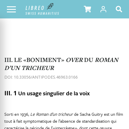
NOTRE CATALOGUE
TABLE DES MATIÈRES
III. LE «BONIMENT»
OVER
DU
ROMAN
D’UN TRICHEUR
DOI: 10.33056/ANTIPODES.46963.0166
III. 1
Un usage singulier de la voix
Sorti en 1936,
Le Roman d’un tricheur
de Sacha Guitry est un film
tout à fait symptomatique de l’absence de standardisation qui
caractérise la période de l’«interrègne», dont cette œuvre