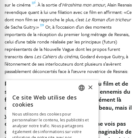
338
sur le cinéma
. À la sortie d’
Hiroshima mon amour
, Alain Resnais
revendique quant à lui une filiation avec ce film en affirmant: «Ce
dont mon film se rapproche le plus, c’est
Le Roman d’un tricheur
339
de Sacha Guitry.»
Or, à l’occasion d’un des moments
importants de la réception du premier long métrage de Resnais,
celui d’une table ronde réalisée par les principaux (futurs)
représentants de la Nouvelle Vague dont les propos furent
transcrits dans
Les Cahiers du cinéma
, Godard évoque Guitry, à
l’étonnement de ses interlocuteurs dont plusieurs s’avèrent
passablement déconcertés face à l’œuvre novatrice de Resnais:
Pierre Kast: «Cette alliance totale du film et de
×
son scénario est si évidente que les ennemis du
Ce site Web utilise des
film ont aussitôt vu que c’est précisément là
FRENCH
cookies
qu’il fallait attaquer: oui, le film est beau, mais il
GERMAN
y a ce texte si littéraire, si peu
Nous utilisons des cookies pour
personnaliser le contenu, les publicités et
ITALIAN
cinématographique, etc. En fait, je ne vois pas
analyser notre trafic. Nous partageons
du tout comment il est seulement imaginable de
également des informations sur votre
utilisation de notre site avec nos