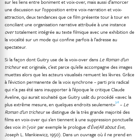
sur les liens entre boniment et voix-over, mais aussi d’amorcer
une discussion sur l’opposition entre voix-narration et voix-
attraction, deux tendances que ce film présente tour à tour en
conciliant une organisation narrative attribuée à une instance
over
totalement intégrée au texte filmique avec une exhibition de
la vocalité sur un mode qui confine parfois à l’adresse au
spectateur.
Si la façon dont Guitry use de la voix-over dans
Le Roman d’un
tricheur
est originale, c’est parce qu’elle accompagne des images
muettes alors que les acteurs visualisés remuent les lèvres. Grâce
à l’éviction permanente de la voix synchrone – parti pris radical
qui n’a pas été sans insupporter à l’époque le critique Claude
Aveline, qui aurait souhaité que Guitry usât du procédé «avec la
318
plus extrême mesure, en quelques endroits seulement»
–
Le
Roman d’un tricheur
se distingue de la très grande majorité des
films en voix-over qui s’en tiennent à une suppression ponctuelle
des voix
in
(voir par exemple le prologue d’
Ève
/
All about Eve
,
Joseph L. Mankiewicz, 1950). Dans un ouvrage où il ne prend en