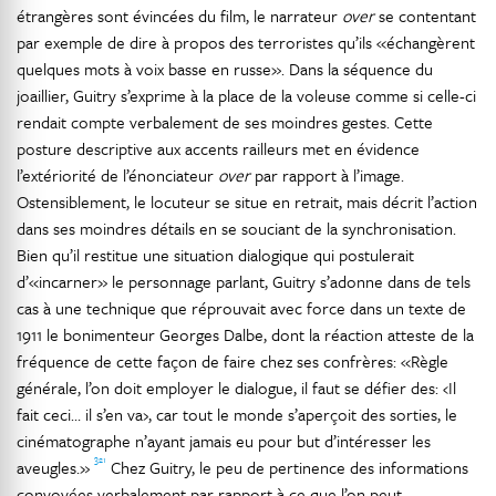
étrangères sont évincées du film, le narrateur
over
se contentant
par exemple de dire à propos des terroristes qu’ils «échangèrent
quelques mots à voix basse en russe». Dans la séquence du
joaillier, Guitry s’exprime à la place de la voleuse comme si celle-ci
rendait compte verbalement de ses moindres gestes. Cette
posture descriptive aux accents railleurs met en évidence
l’extériorité de l’énonciateur
over
par rapport à l’image.
Ostensiblement, le locuteur se situe en retrait, mais décrit l’action
dans ses moindres détails en se souciant de la synchronisation.
Bien qu’il restitue une situation dialogique qui postulerait
d’«incarner» le personnage parlant, Guitry s’adonne dans de tels
cas à une technique que réprouvait avec force dans un texte de
1911 le bonimenteur Georges Dalbe, dont la réaction atteste de la
fréquence de cette façon de faire chez ses confrères: «Règle
générale, l’on doit employer le dialogue, il faut se défier des: ‹Il
fait ceci… il s’en va›, car tout le monde s’aperçoit des sorties, le
cinématographe n’ayant jamais eu pour but d’intéresser les
321
aveugles.»
Chez Guitry, le peu de pertinence des informations
convoyées verbalement par rapport à ce que l’on peut