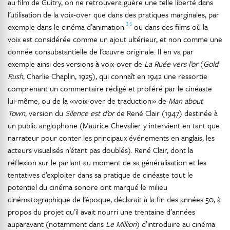
au film de Guitry, on ne retrouvera guère une telle liberté dans
l’utilisation de la voix-over que dans des pratiques marginales, par
315
exemple dans le cinéma d’animation
ou dans des films où la
voix est considérée comme un ajout ultérieur, et non comme une
donnée consubstantielle de l’œuvre originale. Il en va par
exemple ainsi des versions à voix-over de
La Ruée vers l’or
(
Gold
Rush
, Charlie Chaplin, 1925), qui connaît en 1942 une ressortie
comprenant un commentaire rédigé et proféré par le cinéaste
lui-même, ou de la «voix-over de traduction» de
Man about
Town
, version du
Silence est d’or
de René Clair (1947) destinée à
un public anglophone (Maurice Chevalier y intervient en tant que
narrateur pour conter les principaux événements en anglais, les
acteurs visualisés n’étant pas doublés). René Clair, dont la
réflexion sur le parlant au moment de sa généralisation et les
tentatives d’exploiter dans sa pratique de cinéaste tout le
potentiel du cinéma sonore ont marqué le milieu
cinématographique de l’époque, déclarait à la fin des années 50, à
propos du projet qu’il avait nourri une trentaine d’années
auparavant (notamment dans
Le Million
) d’introduire au cinéma