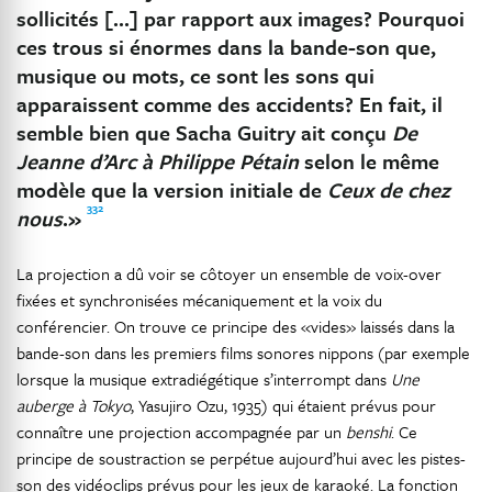
sollicités […] par rapport aux images? Pourquoi
ces trous si énormes dans la bande-son que,
musique ou mots, ce sont les sons qui
apparaissent comme des accidents? En fait, il
semble bien que Sacha Guitry ait conçu
De
Jeanne d’Arc à Philippe Pétain
selon le même
modèle que la version initiale de
Ceux de chez
332
nous
.»
La projection a dû voir se côtoyer un ensemble de voix-over
fixées et synchronisées mécaniquement et la voix du
conférencier. On trouve ce principe des «vides» laissés dans la
bande-son dans les premiers films sonores nippons (par exemple
lorsque la musique extradiégétique s’interrompt dans
Une
auberge à Tokyo
, Yasujiro Ozu, 1935) qui étaient prévus pour
connaître une projection accompagnée par un
benshi
. Ce
principe de soustraction se perpétue aujourd’hui avec les pistes-
son des vidéoclips prévus pour les jeux de karaoké. La fonction