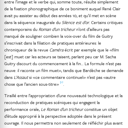
entre l’image et le verbe qui, somme toute, résulte simplement
de la fixation phonographique de ce boniment auquel René Clair
avait pu assister au début des années 10, et qu’il met en scène
dans la séquence inaugurale du
Silence est d’or
. Certains critiques
contemporains du
Roman d’un tricheur
n’ont d’ailleurs pas
manqué de souligner combien la voix-over du film de Guitry
s’inscrivait dans la filiation de pratiques antérieures: le
chroniqueur de la revue
Caméra
écrit par exemple que le «film
[est] muet car les acteurs se taisent, parlant peu car M. Sacha
Guitry discourt du commencement à la fin… La formule n’est pas
neuve: il raconte un film muet», tandis que Bardèche se demande
dans
L’Assaut
si «ce commentaire continuel» n’est pas «autre
317
chose que l’ancien sous-titre»
.
Tiraillé entre l’appropriation d’une nouveauté technologique et la
reconduction de pratiques scéniques qui engagent la
performance orale,
Le Roman d’un tricheur
constitue un objet
d’étude approprié à la perspective adoptée dans le présent
ouvrage. Il nous permettra non seulement de réfléchir plus avant