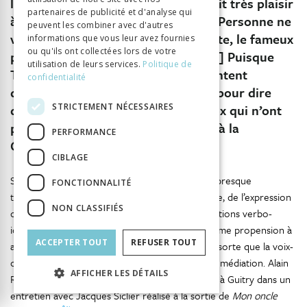
les séparer.»
Godard: «Tout ça ferait très plaisir
partenaires de publicité et d'analyse qui
à Sacha Guitry.»
Doniol-Valcroze: «Personne ne
peuvent les combiner avec d'autres
voit le rapport.»
Godard: «Si, le texte, le fameux
informations que vous leur avez fournies
ou qu'ils ont collectées lors de votre
problème du texte et de l’image. […] Puisque
utilisation de leurs services.
Politique de
Truffaut n’est pas là, je suis très content
confidentialité
d’ouvrir à sa place une parenthèse pour dire
STRICTEMENT NÉCESSAIRES
qu’
Hiroshima
donne tort à tous ceux qui n’ont
pas été voir la rétrospective Guitry à la
PERFORMANCE
340
Cinémathèque.»
CIBLAGE
Si le film de Guitry et celui de Resnais diffèrent presque
FONCTIONNALITÉ
totalement du point de vue de la nature du texte, de l’expression
NON CLASSIFIÉS
orale, du ton et du mode d’instauration des relations verbo-
iconiques (cf. chapitre VII), ils partagent une même propension à
ACCEPTER TOUT
REFUSER TOUT
autonomiser la parole par rapport à l’image, de sorte que la voix-
over apparaît, ici comme là, dans sa fonction de médiation. Alain
AFFICHER LES DÉTAILS
Resnais réitérera d’ailleurs en 1980 la référence à Guitry dans un
entretien avec Jacques Siclier réalisé à la sortie de
Mon oncle
341