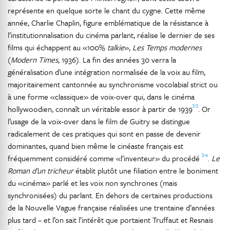
représente en quelque sorte le chant du cygne. Cette même
année, Charlie Chaplin, figure emblématique de la résistance à
l’institutionnalisation du cinéma parlant, réalise le dernier de ses
films qui échappent au «100%
talkie
»,
Les Temps modernes
(
Modern Times
, 1936). La fin des années 30 verra la
généralisation d’une intégration normalisée de la voix au film,
majoritairement cantonnée au synchronisme vocolabial strict ou
à une forme «classique» de voix-over qui, dans le cinéma
313
hollywoodien, connaît un véritable essor à partir de 1939
. Or
l’usage de la voix-over dans le film de Guitry se distingue
radicalement de ces pratiques qui sont en passe de devenir
dominantes, quand bien même le cinéaste français est
314
fréquemment considéré comme «l’inventeur» du procédé
.
Le
Roman d’un tricheur
établit plutôt une filiation entre le boniment
du «cinéma» parlé et les voix non synchrones (mais
synchronisées) du parlant. En dehors de certaines productions
de la Nouvelle Vague française réalisées une trentaine d’années
plus tard – et l’on sait l’intérêt que portaient Truffaut et Resnais