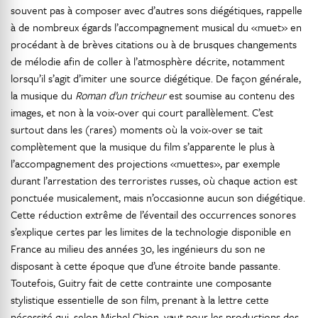
souvent pas à composer avec d’autres sons diégétiques, rappelle
à de nombreux égards l’accompagnement musical du «muet» en
procédant à de brèves citations ou à de brusques changements
de mélodie afin de coller à l’atmosphère décrite, notamment
lorsqu’il s’agit d’imiter une source diégétique. De façon générale,
la musique du
Roman d’un tricheur
est soumise au contenu des
images, et non à la voix-over qui court parallèlement. C’est
surtout dans les (rares) moments où la voix-over se tait
complètement que la musique du film s’apparente le plus à
l’accompagnement des projections «muettes», par exemple
durant l’arrestation des terroristes russes, où chaque action est
ponctuée musicalement, mais n’occasionne aucun son diégétique.
Cette réduction extrême de l’éventail des occurrences sonores
s’explique certes par les limites de la technologie disponible en
France au milieu des années 30, les ingénieurs du son ne
disposant à cette époque que d’une étroite bande passante.
Toutefois, Guitry fait de cette contrainte une composante
stylistique essentielle de son film, prenant à la lettre cette
nécessité qui, selon Michel Chion, vaut pour les productions des