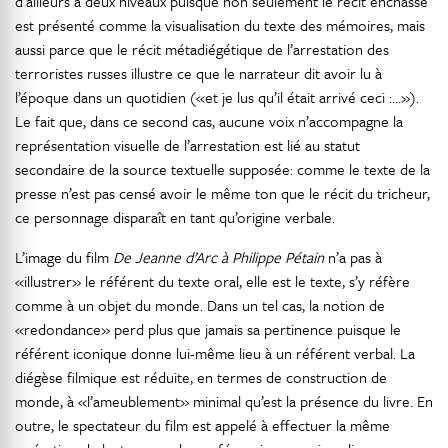
d’ailleurs à deux niveaux puisque non seulement le récit enchâssé
est présenté comme la visualisation du texte des mémoires, mais
aussi parce que le récit métadiégétique de l’arrestation des
terroristes russes illustre ce que le narrateur dit avoir lu à
l’époque dans un quotidien («et je lus qu’il était arrivé ceci :…»).
Le fait que, dans ce second cas, aucune voix n’accompagne la
représentation visuelle de l’arrestation est lié au statut
secondaire de la source textuelle supposée: comme le texte de la
presse n’est pas censé avoir le même ton que le récit du tricheur,
ce personnage disparaît en tant qu’origine verbale.
L’image du film
De Jeanne d’Arc à Philippe Pétain
n’a pas à
«illustrer» le référent du texte oral, elle est le texte, s’y réfère
comme à un objet du monde. Dans un tel cas, la notion de
«redondance» perd plus que jamais sa pertinence puisque le
référent iconique donne lui-même lieu à un référent verbal. La
diégèse filmique est réduite, en termes de construction de
monde, à «l’ameublement» minimal qu’est la présence du livre. En
outre, le spectateur du film est appelé à effectuer la même