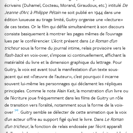
écrivains (Duhamel, Cocteau, Morand, Giraudoux, etc.) intitulé
De
Jeanne d’Arc à Philippe Pétain
ne soit publié en 1944 dans une
édition luxueuse au tirage limité, Guitry organise une «lecture»
de ces textes. Or le film qui défile simultanément à son discours
consiste basiquement à montrer les pages mêmes de l’ouvrage
lues par le conférencier. L’écrit présent dans
Le Roman d’un
tricheur
sous la forme du journal intime, relais provisoire vers le
flash-back
en voix-over, s’impose ici continuellement, affichant la
matérialité du livre et la dimension graphique du lettrage. Pour
Guitry, la voix est avant tout la manifestation d’un texte sous-
jacent qui est «l’œuvre de l’auteur», c’est pourquoi il incarne
souvent lui-même les personnages qui déclament les répliques
principales. Comme le note Alain Keit, la monstration d’un livre ou
de l’écriture joue fréquemment dans les films de Guitry un rôle
de transition vers l’oralité, notamment sous la forme de la voix-
329
over
. Guitry semble se délecter de cette animation que la voix
d’un acteur offre au support figé qu’est le livre. Dans
Le Roman
d’un tricheur
, la fonction de relais endossée par l’écrit apparaît