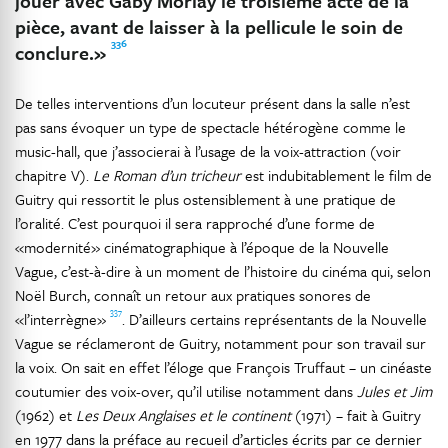
jouer avec Gaby Morlay le troisième acte de la
pièce, avant de laisser à la pellicule le soin de
336
conclure.»
De telles interventions d’un locuteur présent dans la salle n’est
pas sans évoquer un type de spectacle hétérogène comme le
music-hall, que j’associerai à l’usage de la voix-attraction (voir
chapitre V).
Le Roman d’un tricheur
est indubitablement le film de
Guitry qui ressortit le plus ostensiblement à une pratique de
l’oralité. C’est pourquoi il sera rapproché d’une forme de
«modernité» cinématographique à l’époque de la Nouvelle
Vague, c’est-à-dire à un moment de l’histoire du cinéma qui, selon
Noël Burch, connaît un retour aux pratiques sonores de
337
«l’interrègne»
. D’ailleurs certains représentants de la Nouvelle
Vague se réclameront de Guitry, notamment pour son travail sur
la voix. On sait en effet l’éloge que François Truffaut – un cinéaste
coutumier des voix-over, qu’il utilise notamment dans
Jules et Jim
(1962) et
Les Deux Anglaises et le continent
(1971) – fait à Guitry
en 1977 dans la préface au recueil d’articles écrits par ce dernier