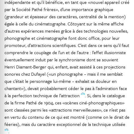
indépendante et qu’il bénéficie, en tant que «nouvel appareil créé
par la Société Pathé frères», d’une importance graphique
(grandeur et épaisseur des caractères, centralité de la mention)
égale à celle du cinématographe. Côtoyant sur la même affiche
d’autres expériences menées grâce à des technologies nouvelles,
phonographe et cinématographe font donc office, pour leur
promoteur, d’attractions scientifiques. C’est dans ce sens qu’il faut
comprendre le couplage de l’un et de l’autre : l’effet illusionniste
éventuellement induit par le synchronisme dont se souvient
Henri Diamant-Berger qui, enfant, avait assisté à ces projections
sonores chez Dufayel («un phonographe – mais il me semblait
que c’était le personnage lui-même – exhalait sa douleur en
chantant»), devait probablement céder le pas à l’admiration face
484
à la perfection technique de l’attraction
. Si, dans le catalogue
de la firme Pathé de 1904, ces «scènes ciné-phonographiques»
sont classées parmi les «attractions merveilleuses», ce n’est pas
en vertu du contenu de ce qui est montré (comme on le dirait de
féeries), mais du caractère exceptionnel de la technique utilisée
485
.