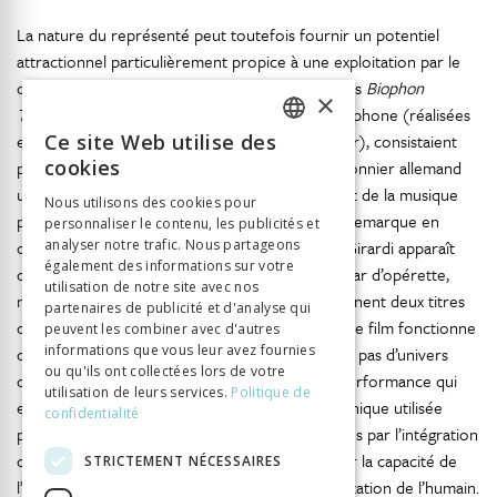
La nature du représenté peut toutefois fournir un potentiel
attractionnel particulièrement propice à une exploitation par le
cinéma sonore. Francesco Bono a relevé que les
Biophon
×
Tonbilder
, bandes synchronisées avec un gramophone (réalisées
en Allemagne à partir de 1907 par Oskar Messter), consistaient
Ce site Web utilise des
FRENCH
cookies
parfois en des extraits d’opérettes filmées, le pionnier allemand
GERMAN
usant de la «combinaison de l’image, du chant et de la musique
Nous utilisons des cookies pour
486
pour impressionner son public»
. L’historien remarque en
personnaliser le contenu, les publicités et
ITALIAN
outre que, lorsqu’un acteur comme Alexander Girardi apparaît
analyser notre trafic. Nous partageons
également des informations sur votre
dans ces bandes sonorisées, c’est en tant que star d’opérette,
utilisation de notre site avec nos
non en tant que personnage, comme en témoignent deux titres
partenaires de publicité et d'analyse qui
487
de 1908 qui comportent son véritable nom
. Le film fonctionne
peuvent les combiner avec d'autres
informations que vous leur avez fournies
donc comme rappel de la scène, et ne construit pas d’univers
ou qu'ils ont collectées lors de votre
diégétique clos. La voix-attraction exhibe une performance qui
utilisation de leurs services.
Politique de
est à la fois celle du chanteur et celle de la technique utilisée
confidentialité
pour la reproduire. Les spectateurs sont fascinés par l’intégration
de l’humain dans la machine et, inversement, par la capacité de
STRICTEMENT NÉCESSAIRES
l’innovation technique à produire une représentation de l’humain.