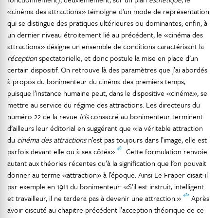
«cinéma des attractions» témoigne d’un mode de représentation
qui se distingue des pratiques ultérieures ou dominantes; enfin, à
un dernier niveau étroitement lié au précédent, le «cinéma des
attractions» désigne un ensemble de conditions caractérisant la
réception
spectatorielle, et donc postule la mise en place d’un
certain dispositif. On retrouve là des paramètres que j’ai abordés
à propos du bonimenteur du cinéma des premiers temps,
puisque l’instance humaine peut, dans le dispositive «cinéma», se
mettre au service du régime des attractions. Les directeurs du
numéro 22 de la revue
Iris
consacré au bonimenteur terminent
d’ailleurs leur éditorial en suggérant que «la véritable attraction
du
cinéma des attractions
n’est pas toujours dans l’image, elle est
481
parfois devant elle ou à ses côtés»
. Cette formulation renvoie
autant aux théories récentes qu’à la signification que l’on pouvait
donner au terme «attraction» à l’époque. Ainsi Le Fraper disait-il
par exemple en 1911 du bonimenteur: «S’il est instruit, intelligent
482
et travailleur, il ne tardera pas à devenir une attraction.»
Après
avoir discuté au chapitre précédent l’acception théorique de ce