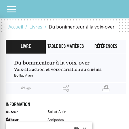
NOTRE CATALOGUE
DU BONIMENTEUR À LA VOIX-OVER
Accueil
Livres
Du bonimenteur à la voix-over
LIVRE
TABLE DES MATIÈRES
RÉFÉRENCES
Du bonimenteur à la voix-over
Voix-attraction et voix-narration au cinéma
Boillat Alain
INFORMATION
Boillat Alain
Auteur
Éditeur
Antipodes
×
ISBN
9782889019946