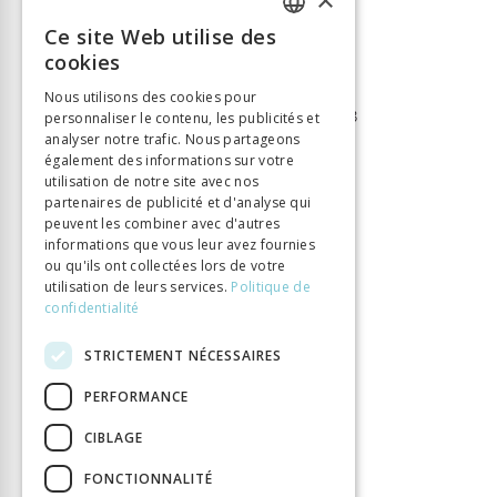
Nombre de pages
539
Ce site Web utilise des
FRENCH
Parution
1 janv. 2007
cookies
Type de livre
Monographie
GERMAN
Nous utilisons des cookies pour
DOI
10.33056/ANTIPODES.46963
personnaliser le contenu, les publicités et
ITALIAN
analyser notre trafic. Nous partageons
également des informations sur votre
utilisation de notre site avec nos
partenaires de publicité et d'analyse qui
peuvent les combiner avec d'autres
informations que vous leur avez fournies
ou qu'ils ont collectées lors de votre
utilisation de leurs services.
Politique de
confidentialité
STRICTEMENT NÉCESSAIRES
PERFORMANCE
CIBLAGE
FONCTIONNALITÉ