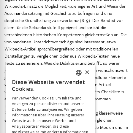
Wikipedia-Einsatz die Möglichkeit, «die eigene Art und Weise der
Auseinandersetzung mit Geschichte zu befragen und eine
skeptische Grundhaltung zu erwerben» (S. 9). Der Band ist vor
allem für die Sekundarstufe II geeignet und spricht die
verschiedenen historischen Kompetenzen gleichermaßen an. Die
vor-handenen Unterrichtsvorschläge sind interessant, etwa
Wikipedia-Artikel sprachübergreifend oder mit traditionellen
Darstellungen zu vergleichen oder aus Wikipedia-Texten neue
Texte zu generieren. Was die Didaktisierung betrifft, so wären
jedoch insgesamt «niederschwelligere» Übungen wünschenswert
×
gewesen: etwa in einem Wikipedia-Artikel per Textlupe Elemente
Diese Webseite verwendet
wissenschaftlichen Arbeitens zu entdecken, einen Artikel
FRENCH
Cookies.
vereinfachend umzuschreiben oder eine Quali-täts-Checkliste zu
GERMAN
erstellen. Subjektorientierte Anwendungsideen kommen
Wir verwenden Cookies, um Inhalte und
Anzeigen zu personalisieren und unseren
ITALIAN
insgesamt zu kurz; Schüler*innen könnten ihre
Datenverkehr zu analysieren. Wir geben
Recherchegewohn-heiten und Wikipedia-Nutzung klassenweise
Informationen über Ihre Nutzung unserer
5
erheben und etwa mit der JIM-Jugendstudie
vergleichen.
Website auch an unsere Werbe- und
Insgesamt zu kurz kommt das Lernen über digitale Medien und im
Analysepartner weiter, die diese
möglicherweise mit anderen Informationen