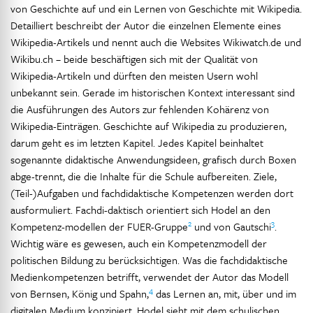
von Geschichte auf und ein Lernen von Geschichte mit Wikipedia.
Detailliert beschreibt der Autor die einzelnen Elemente eines
Wikipedia-Artikels und nennt auch die Websites Wikiwatch.de und
Wikibu.ch – beide beschäftigen sich mit der Qualität von
Wikipedia-Artikeln und dürften den meisten Usern wohl
unbekannt sein. Gerade im historischen Kontext interessant sind
die Ausführungen des Autors zur fehlenden Kohärenz von
Wikipedia-Einträgen. Geschichte auf Wikipedia zu produzieren,
darum geht es im letzten Kapitel. Jedes Kapitel beinhaltet
sogenannte didaktische Anwendungsideen, grafisch durch Boxen
abge-trennt, die die Inhalte für die Schule aufbereiten. Ziele,
(Teil-)Aufgaben und fachdidaktische Kompetenzen werden dort
ausformuliert. Fachdi-daktisch orientiert sich Hodel an den
2
3
Kompetenz-modellen der FUER-Gruppe
und von Gautschi
.
Wichtig wäre es gewesen, auch ein Kompetenzmodell der
politischen Bildung zu berücksichtigen. Was die fachdidaktische
Medienkompetenzen betrifft, verwendet der Autor das Modell
4
von Bernsen, König und Spahn,
das Lernen an, mit, über und im
digitalen Medium konzipiert. Hodel sieht mit dem schulischen