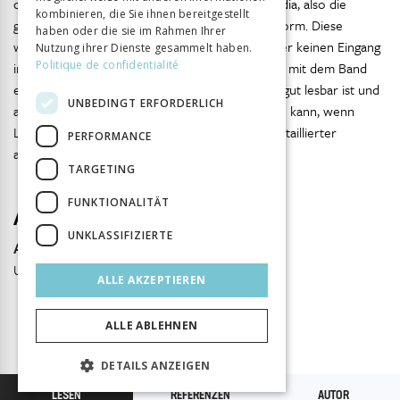
digitalen Medium im Zusammenhang mit Wikipedia, also die
kombinieren, die Sie ihnen bereitgestellt
gesellschaftlichen Diskurse im Umfeld der Plattform. Diese
haben oder die sie im Rahmen Ihrer
werden zwar im Theorieteil erwähnt, finden aber keinen Eingang
Nutzung ihrer Dienste gesammelt haben.
Politique de confidentialité
in eigene Anwendungsideen. In der Summe liegt mit dem Band
eine kompakte Einführung in Wikipedia vor, die gut lesbar ist und
UNBEDINGT ERFORDERLICH
als Anregung für eigene Didaktisierungen dienen kann, wenn
Lehrkräfte bereit sind, die Anwendungsideen detaillierter
PERFORMANCE
auszuarbeiten.
TARGETING
FUNKTIONALITÄT
Autor
UNKLASSIFIZIERTE
Alexander Preisinger
Universität Wien
ALLE AKZEPTIEREN
ALLE ABLEHNEN
DETAILS ANZEIGEN
LESEN
REFERENZEN
AUTOR