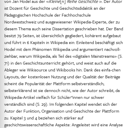
von Jan Hodel aus der «
Kleine
[n]
Reihe Geschichte
». Der Autor
ist Dozent für Geschichte und Geschichtsdidaktik an der
Pädagogischen Hochschule der Fachhochschule
Nordwestschweiz und ausgewiesener Wikipedia-Experte, der zu
diesem Thema auch seine Dissertation geschrieben hat. Der Band
besitzt 79 Seiten, ist übersichtlich gegliedert, kohärent aufgebaut
und führt in 6 Kapiteln in Wikipedia ein: Einleitend beschäftigt sich
Hodel mit dem Phänomen Wikipedia und argumentiert nachvoll-
ziehbar, warum Wikipedia, als Teil des «digitalen Mainstreams» (S.
71) in den Geschichtsunterricht gehört, und weist auch auf die
Ableger wie Wikisource und Wikibooks hin. Dank des einfa-chen
Layouts, der kostenlosen Nutzung und der Qualität der Beiträge
scheint die Popularität der Plattform selbstverständlich;
selbsterklärend ist sie dennoch nicht, wie der Autor schreibt, da
Wikipedia-Artikel vielfach für Schüler*innen nur schwer
verständlich sind (S. 29). Im folgenden Kapitel wendet sich der
Autor der Funktion, Organisation und Geschichte der Plattform
zu. Kapitel 3 und 4 beziehen sich stärker auf
geschichtswissenschaftliche Aspekte: Angeleitet wird eine Analyse