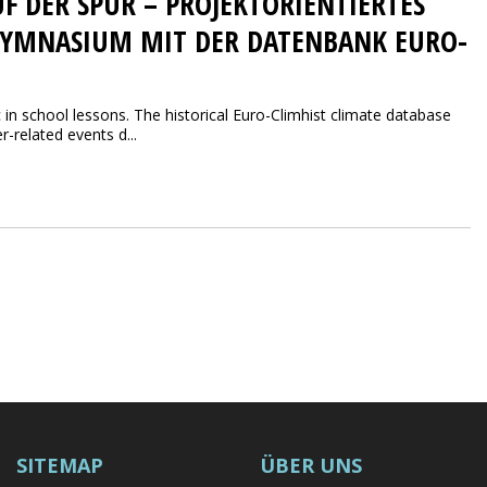
F DER SPUR – PROJEKTORIENTIERTES
GYMNASIUM MIT DER DATENBANK EURO-
in school lessons. The historical Euro-Climhist climate database
-related events d...
SITEMAP
ÜBER UNS