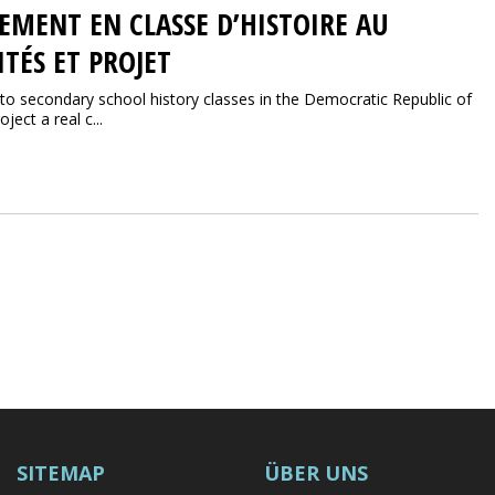
EMENT EN CLASSE D’HISTOIRE AU
TÉS ET PROJET
y to secondary school history classes in the Democratic Republic of
ect a real c...
SITEMAP
ÜBER UNS