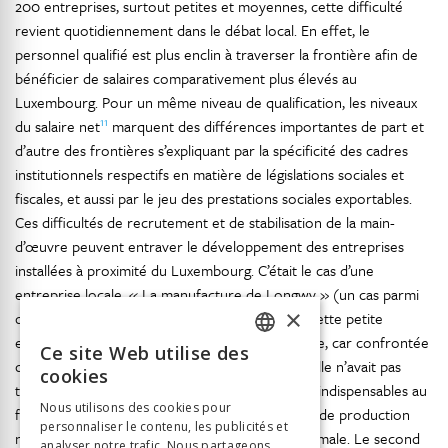
200 entreprises, surtout petites et moyennes, cette difficulté
revient quotidiennement dans le débat local. En effet, le
personnel qualifié est plus enclin à traverser la frontière afin de
bénéficier de salaires comparativement plus élevés au
Luxembourg. Pour un même niveau de qualification, les niveaux
11
du salaire net
marquent des différences importantes de part et
d’autre des frontières s’expliquant par la spécificité des cadres
institutionnels respectifs en matière de législations sociales et
fiscales, et aussi par le jeu des prestations sociales exportables.
Ces difficultés de recrutement et de stabilisation de la main-
d’œuvre peuvent entraver le développement des entreprises
installées à proximité du Luxembourg. C’était le cas d’une
entreprise locale, « La manufacture de Longwy » (un cas parmi
×
d’autres dont la presse locale avait fait écho). Cette petite
entreprise a fait l’objet d’une liquidation judiciaire, car confrontée
Ce site Web utilise des
FRENCH
dès le départ à deux problèmes de personnel. Elle n’avait pas
cookies
trouvé les techniciens de maintenance qualifiés indispensables au
GERMAN
Nous utilisons des cookies pour
fonctionnement régulier des outils, et les lignes de production
personnaliser le contenu, les publicités et
ITALIAN
n’ont jamais pu fonctionner à leur capacité maximale. Le second
analyser notre trafic. Nous partageons