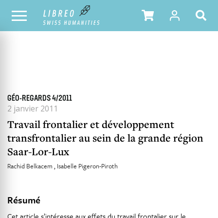
TOUS LES NUMÉROS
SOMMAIRE DU NUMÉRO
GÉO-REGARDS 4/2011
2 janvier 2011
Travail frontalier et développement
transfrontalier au sein de la grande région
Saar-Lor-Lux
Rachid Belkacem
Isabelle Pigeron-Piroth
Résumé
Cet article s’intéresse aux effets du travail frontalier sur le