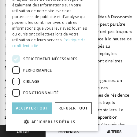
problème était celui du turnover élevé.
également des informations sur votre
utilisation de notre site avec nos
La question du financement des infrastructures liées à l’économie
partenaires de publicité et d'analyse qui
peuvent les combiner avec d'autres
résidentielle (crèches, transports, équipements.) peut paraître
informations que vous leur avez fournies
problématique pour des petites communes qui n’ont pas toujours
ou qu'ils ont collectées lors de votre
les ressources financières permettant de faire face à la hausse de
utilisation de leurs services.
Politique de
leur population. Les travailleurs frontaliers occupés au
confidentialité
Luxembourg paient leurs impôts dans le pays d’emploi, les
STRICTEMENT NÉCESSAIRES
retombées fiscales pour les lieux de résidence sont ainsi très
faibles.
PERFORMANCE
Par ailleurs, à proximité des frontières luxembourgeoises, on
CIBLAGE
assiste à une hausse des prix de l’immobilier qui a des
FONCTIONNALITÉ
conséquences directes sur les mobilités. Les zones de résidence
proches des frontières arrivent à saturation et les trajets
ACCEPTER TOUT
REFUSER TOUT
domicile-travail s’allongent pour les travailleurs frontaliers. La
zone d’influence du Luxembourg s’élargit, avec l’apparition
AFFICHER LES DÉTAILS
notamment de nouveaux pôles de résidence plus éloignés des
frontières (Pigeron-Piroth et Schneider, 2009). Par ailleurs, on a
ARTICLE
RÉFÉRENCES
AUTEURS