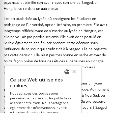
pays natal et planifie son avenir avec son ami de Szeged, en
Hongrie, voire dans un autre pays.
Léa est scolarisée au lycée où enseignent les étudiants en
pédagogie de l’université, option littéraire, en première. Elle avait
longtemps réfléchi avant de s’inscrire au lycée en Hongrie, car
elle ne voulait pas perdre ses amis. Elle avait donc postulé en
Serbie également, et a fini par prendre cette décision sous
l’influence de sa sœur qui étudiait déjà à Szeged. Elle ne regrette
pas cette décision. Elle n’est pas très bonne en serbe et avait de
toute façon prévu de faire des études supérieures en Hongrie.
Léa voudrait faire des études de sciences économiques à
×
l’Université de Budapest.
Ce site Web utilise des
FRENCH
Thomas est scolarisé depuis trois ans à Szeged, dans un lycée
cookies
artistique très réputé, en option dessin et céramique. Au moment
GERMAN
Nous utilisons des cookies pour
de l’orientation, il aurait pu postuler uniquement à Novi Sad, où
personnaliser le contenu, les publicités et
ITALIAN
l’enseignement se fait essentiellement en serbe. Sa professeure
analyser notre trafic. Nous partageons
de dessin lui avait conseillé alors de passer le concours à Szeged.
également des informations sur votre
utilisation de notre site avec nos