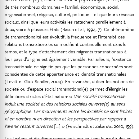
de très nombreux domaines – familial, économique, social,
organisationnel, religieux, culturel, politique – et que leurs réseaux
sociaux, ainsi que leurs activités les rattachent parallèlement à
deux, voire à plusieurs États (Basch et al., 1994, 7). Ce phénomène
de transnationalité est évolutif; la fréquence et l’intensité des
relations transnationales se modifient continuellement dans le
temps, et le type d’attachement des migrants transnationaux à
leur pays d’origine est également variable. Par ailleurs, l’existence
transnationale ne signifie pas que les personnes concernées sont
conscientes de cette appartenance et identité transnationales
(Levitt et Glick Schiller, 2004). En revanche, utiliser les notions de
société ou d’espace social transnational(e) permet d’élargir les
définitions strictes d’État-nation: «
Une société transnationale
induit une société et des relations sociales ouverte(s) au sens
géographique. Les mouvements entre les localités ne sont limités
ni en nombre ni en direction et les perspectives par rapport à
l’avenir restent ouvertes
[...] » (Feischmidt et ZakariAs, 2010, 159).
Les lycéens et étudiants voïvodinois poursuivant leurs études en