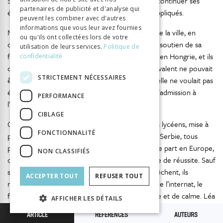
Ses parents étaient d’accord. Thomas voudrait continuer ses
partenaires de publicité et d'analyse qui
études à Budapest, à l’École supérieure d’arts appliqués.
peuvent les combiner avec d'autres
informations que vous leur avez fournies
Nelli est scolarisée dans le lycée le plus réputé de la ville, en
ou qu'ils ont collectées lors de votre
option littéraire. Elle avait choisi Szeged, avec le soutien de sa
utilisation de leurs services.
Politique de
famille, car elle voulait postuler à une université en Hongrie, et ils
confidentialité
considéraient qu’un niveau d’enseignement équivalent ne pouvait
STRICTEMENT NÉCESSAIRES
être assuré en Voïvodine en hongrois. De plus, elle ne voulait pas
étudier en serbe. Elle veut passer le concours d’admission à
PERFORMANCE
l’Université de droit à Szeged.
CIBLAGE
Concernant les projets postuniversitaires de ces lycéens, mise à
FONCTIONNALITÉ
part Léa qui n’exclut pas de tenter sa chance en Serbie, tous
privilégient une existence en Hongrie ou quelque part en Europe,
NON CLASSIFIÉS
où le diplôme obtenu en Hongrie peut être gage de réussite. Sauf
si les programmes scolaires chargés les en empêchent, ils
ACCEPTER TOUT
REFUSER TOUT
rentrent chaque week-end. Après le quotidien de l’internat, le
foyer familial représente un moment de détente et de calme. Léa
AFFICHER LES DÉTAILS
est la plus attachée à ses amis de « chez elle » avec qui elle garde
ARTICLE
RÉFÉRENCES
AUTEURS
le contact, mais elle a aussi – comme les autres – lié des amitiés