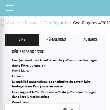
TOUS LES NUMÉROS
2011
4/2011
MOBILITÉS ET DÉVELOPPEMENT TRANSFRON
Accueil
Revues
Géo-Regards
Geo-Regards 4/201
LIRE
RÉFÉRENCES
AUTEURS
GÉO-REGARDS 4/2011
Les (im)mobiles frontières du patrimoine horloger
dans l’Arc Jurassien
Hervé Munz
Liminaire
La mobilité transnationale constitutive du savoir-faire
horloger dans l’arc jurassien suisse
Les usages et le territoire implicite du patrimoine horloger
dans l’arc jurassien suisse
Conclusion
Bibliographie
×