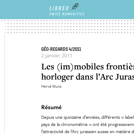
TALIER
LES (IM)MOBILES FRONTIÈRES DU PATRIMOINE HORLOGER DANS L’ARC JURAS
1
GÉO-REGARDS 4/2011
2 janvier 2011
Les (im)mobiles frontiè
horloger dans l’Arc Jura
Hervé Munz
Résumé
Depuis une quinzaine d’années, différents « label
pays de la chronométrie » ont été progressivemen
l’attractivité de l’Arc jurassien suisse en matièr