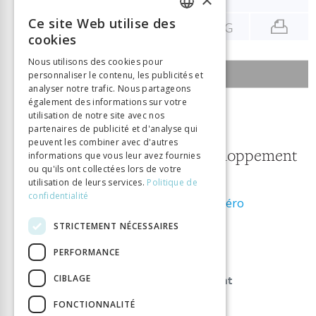
Ce site Web utilise des
ENG
FRENCH
cookies
GERMAN
Nous utilisons des cookies pour
SOMMAIRE DU NUMÉRO
personnaliser le contenu, les publicités et
ITALIAN
analyser notre trafic. Nous partageons
également des informations sur votre
2 janvier 2011
utilisation de notre site avec nos
partenaires de publicité et d'analyse qui
4/2011
peuvent les combiner avec d'autres
Mobilités et développement
informations que vous leur avez fournies
ou qu'ils ont collectées lors de votre
transfrontalier
utilisation de leurs services.
Politique de
confidentialité
Télécharger le numéro
ISSN:
1662-8527
STRICTEMENT NÉCESSAIRES
PERFORMANCE
GÉO-REGARDS 4/2011
Editorial. Mobilités et développement
CIBLAGE
transfrontalier
FONCTIONNALITÉ
Patrick Rérat
Doris Wastl-Walter