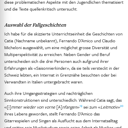
diese problematischen Aspekte mit den Jugendlichen thematisiert
und die Texte quellenkritisch untersucht.
Auswahl der Fallgeschichten
Ich habe für die skizzierte Unterrichtseinheit die Geschichten von
Catia (Nachname unbekannt), Fernando D’Amico und Claudio
Micheloni ausgewählt, um eine möglichst grosse Diversität und
Multiperspektivität zu erreichen. Neben Gender und Beruf
unterscheiden sich die drei Personen auch aufgrund ihrer
Erfahrungen als «Saisonnierkinder», da sie teils versteckt in der
Schweiz lebten, ein Internat in Grenznähe besuchten oder bei
Verwandten in Italien untergebracht waren.
Auch ihre Umgangsstrategien und nachträglichen
Sinnkonstruktionen sind unterschiedlich: Während Catia sagt, das
19
20
«[i]
mmer wieder von vorne
[A]
nfangen
»
sei zum «
Leitmotiv
»
ihres Lebens geworden, stellt Fernando D’Amico das
Gitarrespielen und Singen als Ausflucht aus dem Internatsalltag
und später sein Musikstudium sowie seine Arbeit als Musiker und