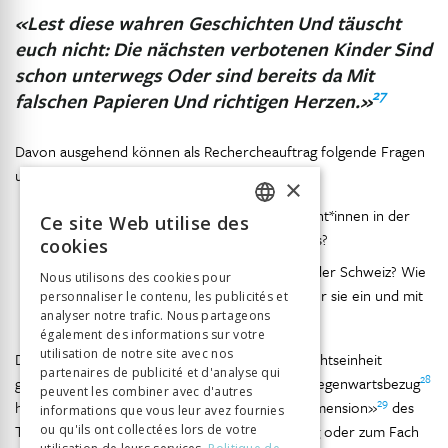
«Lest diese wahren Geschichten
Und täuscht
euch nicht:
Die nächsten verbotenen Kinder
Sind
schon unterwegs
Oder sind bereits da
Mit
27
falschen Papieren
Und richtigen Herzen.»
Davon ausgehend können als Rechercheauftrag folgende Fragen
untersucht und diskutiert werden:
×
Wie sieht die Situation für italienische Migrant*innen in der
Ce site Web utilise des
FRENCH
Schweiz heute aus? Gibt es noch Saisonniers?
cookies
GERMAN
Gibt es heute noch «verbotene Kinder» in der Schweiz? Wie
Nous utilisons des cookies pour
sind ihre Lebensumstände? Wer setzt sich für sie ein und mit
personnaliser le contenu, les publicités et
ITALIAN
analyser notre trafic. Nous partageons
welchen Massnahmen?
également des informations sur votre
utilisation de notre site avec nos
Damit wird der Bogen zum Beginn der Unter-richtseinheit
partenaires de publicité et d'analyse qui
28
gespannt. Über das Thema Migration wird ein Gegenwartsbezug
peuvent les combiner avec d'autres
29
hergestellt und durch die «ethisch-politische Dimension»
des
informations que vous leur avez fournies
Themas können Brücken zur Politischen Bildung oder zum Fach
ou qu'ils ont collectées lors de votre