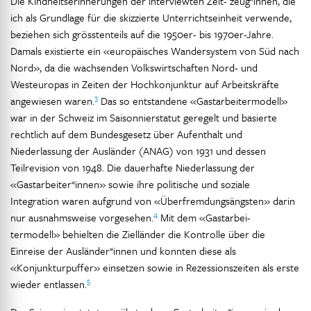
Die Kindheitserinnerungen der interviewten Zeit- zeug*innen, die
ich als Grundlage für die skizzierte Unterrichtseinheit verwende,
beziehen sich grösstenteils auf die 1950er- bis 1970er-Jahre.
Damals existierte ein «europäisches Wandersystem von Süd nach
Nord», da die wachsenden Volkswirtschaften Nord- und
Westeuropas in Zeiten der Hochkonjunktur auf Arbeitskräfte
3
angewiesen waren.
Das so entstandene «Gastarbeitermodell»
war in der Schweiz im Saisonnierstatut geregelt und basierte
rechtlich auf dem Bundesgesetz über Aufenthalt und
Niederlassung der Ausländer (ANAG) von 1931 und dessen
Teilrevision von 1948. Die dauerhafte Niederlassung der
«Gastarbeiter*innen» sowie ihre politische und soziale
Integration waren aufgrund von «Überfremdungsängsten» darin
4
nur ausnahmsweise vorgesehen.
Mit dem «Gastarbei-
termodell» behielten die Zielländer die Kontrolle über die
Einreise der Ausländer*innen und konnten diese als
«Konjunkturpuffer» einsetzen sowie in Rezessionszeiten als erste
5
wieder entlassen.