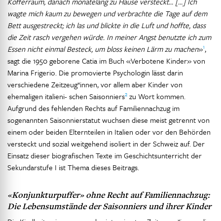
Kofferraum, danach monatelang zu Hause versteckt… […] Ich
wagte mich kaum zu bewegen und verbrachte die Tage auf dem
Bett ausgestreckt; ich las und blickte in die Luft und hoffte, dass
die Zeit rasch vergehen würde. In meiner Angst benutzte ich zum
1
Essen nicht einmal Besteck, um bloss keinen Lärm zu machen
»
,
sagt die 1950 geborene Catia im Buch «Verbotene Kinder» von
Marina Frigerio. Die promovierte Psychologin lässt darin
verschiedene Zeitzeug*innen, vor allem aber Kinder von
2
ehemaligen italieni- schen Saisonniers
zu Wort kommen.
Aufgrund des fehlenden Rechts auf Familiennachzug im
sogenannten Saisonnierstatut wuchsen diese meist getrennt von
einem oder beiden Elternteilen in Italien oder vor den Behörden
versteckt und sozial weitgehend isoliert in der Schweiz auf. Der
Einsatz dieser biografischen Texte im Geschichtsunterricht der
Sekundarstufe I ist Thema dieses Beitrags.
«Konjunkturpuffer» ohne Recht auf Familiennachzug:
Die Lebensumstände der Saisonniers und ihrer Kinder