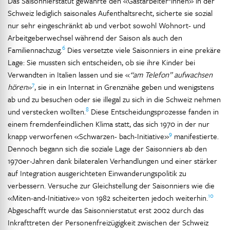
Das Saisonnierstatut gewährte den «Gastarbeiter*innen» in der
Schweiz lediglich saisonales Aufenthaltsrecht, sicherte sie sozial
nur sehr eingeschränkt ab und verbot sowohl Wohnort- und
Arbeitgeberwechsel während der Saison als auch den
6
Familiennachzug.
Dies versetzte viele Saisonniers in eine prekäre
Lage: Sie mussten sich entscheiden, ob sie ihre Kinder bei
Verwandten in Italien lassen und sie «
“am Telefon” aufwachsen
7
hören
»
, sie in ein Internat in Grenznähe geben und wenigstens
ab und zu besuchen oder sie illegal zu sich in die Schweiz nehmen
8
und verstecken wollten.
Diese Entscheidungsprozesse fanden in
einem fremdenfeindlichen Klima statt, das sich 1970 in der nur
9
knapp verworfenen «Schwarzen- bach-Initiative»
manifestierte.
Dennoch begann sich die soziale Lage der Saisonniers ab den
1970er-Jahren dank bilateralen Verhandlungen und einer stärker
auf Integration ausgerichteten Einwanderungspolitik zu
verbessern. Versuche zur Gleichstellung der Saisonniers wie die
10
«Miten-and-Initiative» von 1982 scheiterten jedoch weiterhin.
Abgeschafft wurde das Saisonnierstatut erst 2002 durch das
Inkrafttreten der Personenfreizügigkeit zwischen der Schweiz