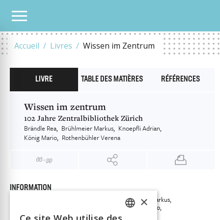
NOTRE CATALOGUE
WISSEN IM ZENTRUM
Accueil
Livres
Wissen im Zentrum
LIVRE
TABLE DES MATIÈRES
RÉFÉRENCES
Wissen im zentrum
102 Jahre Zentralbibliothek Zürich
Brändle Rea
Brühlmeier Markus
Knoepfli Adrian
König Mario
Rothenbühler Verena
INFORMATION
×
Brändle Rea
Brühlmeier Markus
Auteur
Knoepfli Adrian
König Mario
Rothenbühler Verena
Ce site Web utilise des