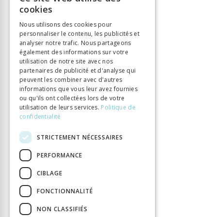
FRENCH
Éditeur
Chronos Verlag
cookies
GERMAN
ISBN
9783034013765
Nous utilisons des cookies pour
Langue
Deutsch
personnaliser le contenu, les publicités et
ITALIAN
analyser notre trafic. Nous partageons
Nombre de pages
304
également des informations sur votre
Parution
3 mai 2017
utilisation de notre site avec nos
partenaires de publicité et d'analyse qui
DOI
10.33057/chronos.1376
peuvent les combiner avec d'autres
informations que vous leur avez fournies
ou qu'ils ont collectées lors de votre
utilisation de leurs services.
Politique de
confidentialité
STRICTEMENT NÉCESSAIRES
PERFORMANCE
CIBLAGE
FONCTIONNALITÉ
NON CLASSIFIÉS