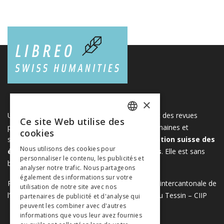
×
Une plateforme unique regroupant des livres et des revues
Ce site Web utilise des
FRENCH
publiés par les éditeurs suisses de sciences humaines et
cookies
sociales. Libreo.ch est la propriété de l'
Association suisse des
GERMAN
Nous utilisons des cookies pour
éditeurs de sciences sociales et humaines
. Elle est sans
personnaliser le contenu, les publicités et
ITALIAN
but lucratif.
www.editeurssuisses.ch
analyser notre trafic. Nous partageons
également des informations sur votre
Projet réalisé avec le soutien de la Conférence intercantonale de
utilisation de notre site avec nos
l’instruction publique de la Suisse romande et du Tessin – CIIP
partenaires de publicité et d'analyse qui
peuvent les combiner avec d'autres
informations que vous leur avez fournies