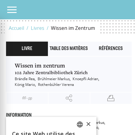
NOTRE CATALOGUE
WISSEN IM ZENTRUM
Accueil
Livres
Wissen im Zentrum
LIVRE
TABLE DES MATIÈRES
RÉFÉRENCES
Wissen im zentrum
102 Jahre Zentralbibliothek Zürich
Brändle Rea
Brühlmeier Markus
Knoepfli Adrian
König Mario
Rothenbühler Verena
INFORMATION
×
Brändle Rea
Brühlmeier Markus
Auteur
Knoepfli Adrian
König Mario
Rothenbühler Verena
Ce site Web utilise des