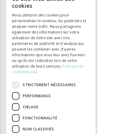
FRENCH
Éditeur
Chronos Verlag
cookies
GERMAN
ISBN
9783034013765
Nous utilisons des cookies pour
Langue
Deutsch
personnaliser le contenu, les publicités et
ITALIAN
analyser notre trafic. Nous partageons
Nombre de pages
304
également des informations sur votre
Parution
3 mai 2017
utilisation de notre site avec nos
partenaires de publicité et d'analyse qui
DOI
10.33057/chronos.1376
peuvent les combiner avec d'autres
informations que vous leur avez fournies
ou qu'ils ont collectées lors de votre
utilisation de leurs services.
Politique de
confidentialité
STRICTEMENT NÉCESSAIRES
PERFORMANCE
CIBLAGE
FONCTIONNALITÉ
NON CLASSIFIÉS