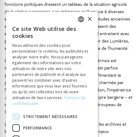
fonctions politiques dressent un tableau de la situation agricole
de la région jurassienne. Les mémoires qu’il envoie à diverses
×
sociétés d’émulation, prônant l’abolition des habitudes anciennes
en faveur de pratiques plus performantes, esquissent des
Ce site Web utilise des
FRENCH
améliorations possibles. La correspondance qu’il entretient avec
cookies
plusieurs destinataires dévoile un homme héritier des Lumières,
GERMAN
Nous utilisons des cookies pour
avide d’un progrès qui doit améliorer le bien-être de l’humanité.
personnaliser le contenu, les publicités et
ITALIAN
analyser notre trafic. Nous partageons
Dans cette perspective, l’élevage de moutons mérinos est
également des informations sur votre
indissociable de l’image de Morel. Cette activité est parfois
utilisation de notre site avec nos
présentée comme une coquetterie du pasteur. Pimentant le
partenaires de publicité et d'analyse qui
peuvent les combiner avec d'autres
propos, la légende régionale affirme même que, charmée par
informations que vous leur avez fournies
l’admiration que Morel portait à son mari Napoléon, l’Impératrice
ou qu'ils ont collectées lors de votre
Joséphine décida de lui offrir un bélier de sa propre bergerie – et
utilisation de leurs services.
Politique de
que cet animal, porteur de la gale, contamina le troupeau de
confidentialité
Corgémont.
STRICTEMENT NÉCESSAIRES
L’étude de quelques documents conservés dans les archives et
PERFORMANCE
leur mise en contexte montrent cependant les enjeux