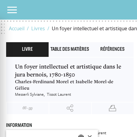
NOTRE CATALOGUE
UN FOYER INTELLECTUEL ET ARTISTIQUE DANS LE JURA BERN
Accueil
Livres
Un foyer intellectuel et artistique da
LIVRE
TABLE DES MATIÈRES
RÉFÉRENCES
Un foyer intellectuel et artistique dans le
jura bernois, 1780-1850
Charles-Ferdinand Morel et Isabelle Morel-de
Gélieu
Messerli Sylviane
Tissot Laurent
INFORMATION
Messerli Sylviane
Tissot Laurent
Auteur
×