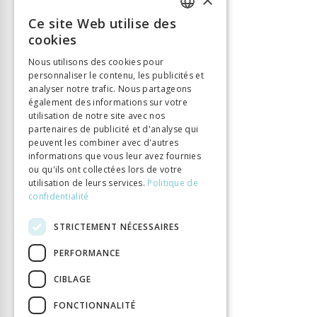
Éditeur
Alphil
Ce site Web utilise des
ISBN
9782889303762
FRENCH
cookies
Langue
Français
GERMAN
Nous utilisons des cookies pour
Collection
Histoire et société
personnaliser le contenu, les publicités et
ITALIAN
Nombre de pages
168
analyser notre trafic. Nous partageons
également des informations sur votre
Parution
1 avr. 2021
utilisation de notre site avec nos
Type de livre
Ouvrage collectif
partenaires de publicité et d'analyse qui
DOI
peuvent les combiner avec d'autres
10.33055/ALPHIL.03166
informations que vous leur avez fournies
ou qu'ils ont collectées lors de votre
utilisation de leurs services.
Politique de
confidentialité
STRICTEMENT NÉCESSAIRES
PERFORMANCE
CIBLAGE
FONCTIONNALITÉ