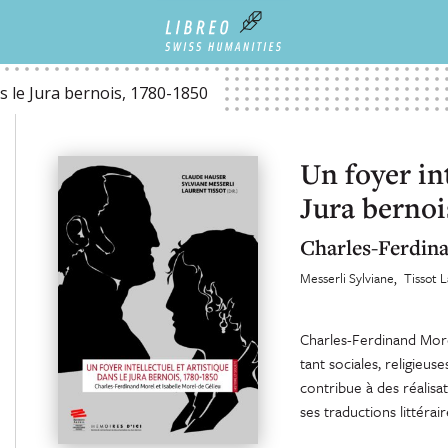
OIS, 1780-1850
ns le Jura bernois, 1780-1850
Un foyer int
Jura bernoi
Charles-Ferdina
Messerli Sylviane
Tissot 
Charles-Ferdinand Morel
tant sociales, religieus
contribue à des réalisa
ses traductions littérair