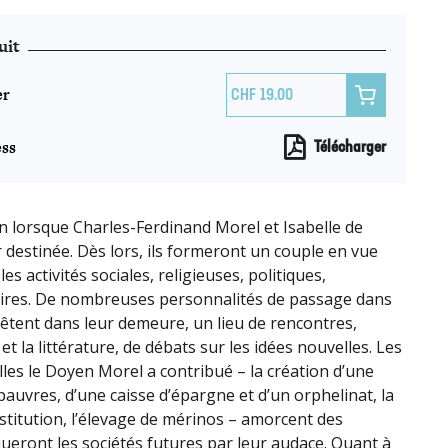
uit
er

19.00
ss
Télécharger
an lorsque Charles-Ferdinand Morel et Isabelle de
 destinée. Dès lors, ils formeront un couple en vue
es activités sociales, religieuses, politiques,
éraires. De nombreuses personnalités de passage dans
rrêtent dans leur demeure, un lieu de rencontres,
et la littérature, de débats sur les idées nouvelles. Les
lles le Doyen Morel a contribué – la création d’une
pauvres, d’une caisse d’épargne et d’un orphelinat, la
stitution, l’éle­vage de mérinos – amorcent des
ueront les sociétés futures par leur audace. Quant à