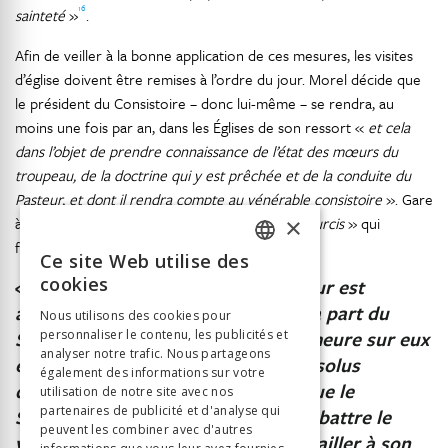
16
sainteté
»
.
Afin de veiller à la bonne application de ces mesures, les visites
d’église doivent être remises à l’ordre du jour. Morel décide que
le président du Consistoire – donc lui-même – se rendra, au
moins une fois par an, dans les Églises de son ressort «
et cela
dans l’objet de prendre connaissance de l’état des mœurs du
troupeau, de la doctrine qui y est prêchée et de la conduite du
Pasteur, et dont il rendra compte au vénérable consistoire
». Gare
×
à ceux qui n’obéiraient pas, «
aux pécheurs endurcis
» qui
fermeraient :
Ce site Web utilise des
FRENCH
cookies
«
l’oreille à la voix paternelle qui leur est
GERMAN
adressée. Nous leur déclarons de la part du
Nous utilisons des cookies pour
Seigneur, que la colère de Dieu demeure sur eux
personnaliser le contenu, les publicités et
ITALIAN
analyser notre trafic. Nous partageons
et que nous sommes fermement résolus
également des informations sur votre
d’employer les armes spirituelles que le
utilisation de notre site avec nos
partenaires de publicité et d'analyse qui
Seigneur nous a données pour combattre le
peuvent les combiner avec d'autres
vice, purifier son sanctuaire et travailler à son