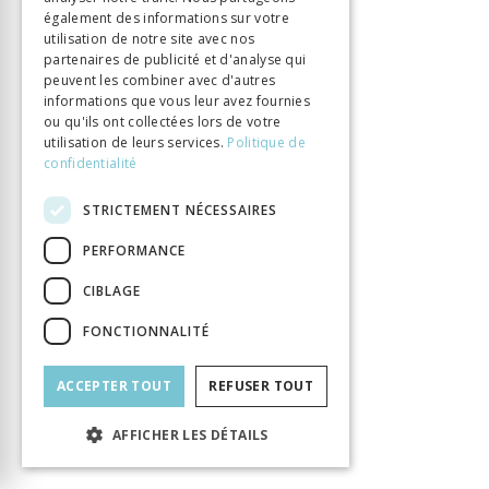
également des informations sur votre
Carnevali Barbara
Auteur
utilisation de notre site avec nos
Éditeur
Librairie Droz
partenaires de publicité et d'analyse qui
peuvent les combiner avec d'autres
ISBN
9782600015226
informations que vous leur avez fournies
Langue
Français
ou qu'ils ont collectées lors de votre
Collection
Bibliothèque des Lumières
utilisation de leurs services.
Politique de
confidentialité
Nombre de pages
336
Parution
1 janv. 2011
STRICTEMENT NÉCESSAIRES
Thème
XVIIe-XVIIIe siècles, Lumières
PERFORMANCE
Format
15,2 x 22,2
Type de livre
Monographie
CIBLAGE
FONCTIONNALITÉ
ACCEPTER TOUT
REFUSER TOUT
AFFICHER LES DÉTAILS