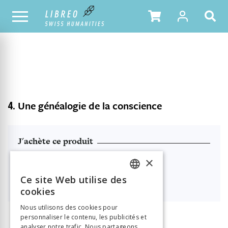
NOTRE CATALOGUE
TABLE DES MATIÈRES
4.
Une généalogie de la conscience
J'achète ce produit
Format HTML (lecture en ligne)
×
Ce site Web utilise des

44.50
FRENCH
cookies
GERMAN
Nous utilisons des cookies pour
personnaliser le contenu, les publicités et
ITALIAN
analyser notre trafic. Nous partageons
INFORMATION