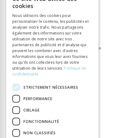
FRENCH
cookies
ISBN
9782600015226
GERMAN
Langue
Français
Nous utilisons des cookies pour
personnaliser le contenu, les publicités et
ITALIAN
Collection
Bibliothèque des Lumières
analyser notre trafic. Nous partageons
Nombre de pages
336
également des informations sur votre
Parution
utilisation de notre site avec nos
1 janv. 2011
partenaires de publicité et d'analyse qui
Thème
XVIIe-XVIIIe siècles, Lumières
peuvent les combiner avec d'autres
Format
15,2 x 22,2
informations que vous leur avez fournies
ou qu'ils ont collectées lors de votre
Type de livre
Monographie
utilisation de leurs services.
Politique de
confidentialité
STRICTEMENT NÉCESSAIRES
PERFORMANCE
CIBLAGE
FONCTIONNALITÉ
NON CLASSIFIÉS