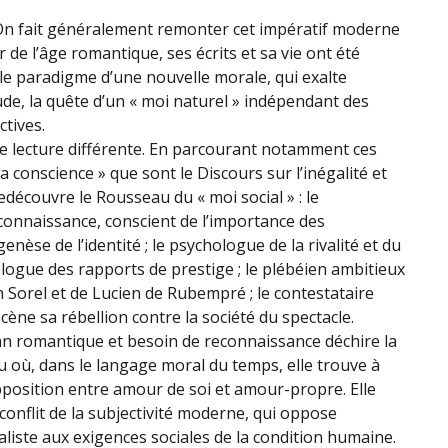
 On fait généralement remonter cet impératif moderne
r de l’âge romantique, ses écrits et sa vie ont été
e paradigme d’une nouvelle morale, qui exalte
litude, la quête d’un « moi naturel » indépendant des
ctives.
e lecture différente. En parcourant notamment ces
la conscience » que sont le Discours sur l’inégalité et
redécouvre le Rousseau du « moi social » : le
connaissance, conscient de l’importance des
enèse de l’identité ; le psychologue de la rivalité et du
ologue des rapports de prestige ; le plébéien ambitieux
n Sorel et de Lucien de Rubempré ; le contestataire
cène sa rébellion contre la société du spectacle.
an romantique et besoin de reconnaissance déchire la
où, dans le langage moral du temps, elle trouve à
pposition entre amour de soi et amour-propre. Elle
 conflit de la subjectivité moderne, qui oppose
ualiste aux exigences sociales de la condition humaine.