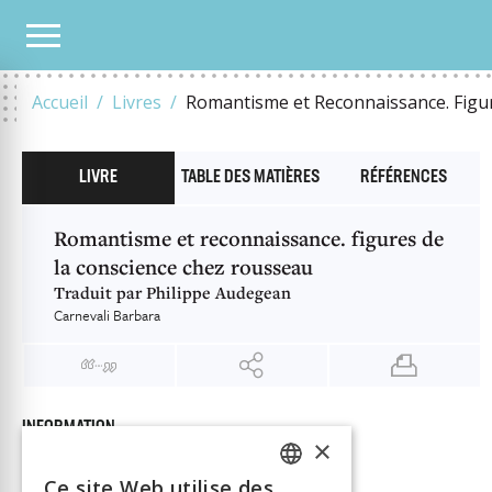
NOTRE CATALOGUE
ROMANTISME ET RECONNAISSANCE. FIGURES DE LA CONSCI
Accueil
Livres
Romantisme et Reconnaissance. Figur
LIVRE
TABLE DES MATIÈRES
RÉFÉRENCES
Romantisme et reconnaissance. figures de
la conscience chez rousseau
Traduit par Philippe Audegean
Carnevali Barbara
INFORMATION
×
Carnevali Barbara
Auteur
Éditeur
Librairie Droz
Ce site Web utilise des