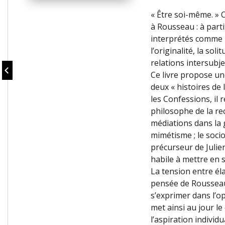
« Être soi-même. »
à Rousseau : à parti
interprétés comme l
l’originalité, la so
relations intersubje
Ce livre propose un
deux « histoires de 
les Confessions, il 
philosophe de la re
médiations dans la g
mimétisme ; le soci
précurseur de Julie
habile à mettre en s
La tension entre él
pensée de Rousseau 
s’exprimer dans l’o
met ainsi au jour le
l’aspiration individ