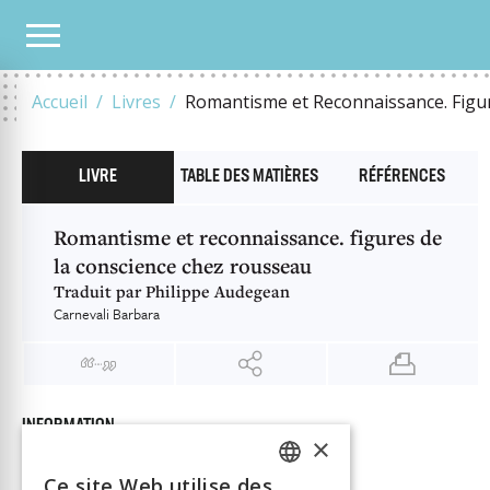
NOTRE CATALOGUE
ROMANTISME ET RECONNAISSANCE. FIGURES DE LA CONSCI
Accueil
Livres
Romantisme et Reconnaissance. Figur
LIVRE
TABLE DES MATIÈRES
RÉFÉRENCES
Romantisme et reconnaissance. figures de
la conscience chez rousseau
Traduit par Philippe Audegean
Carnevali Barbara
INFORMATION
×
Carnevali Barbara
Auteur
Éditeur
Librairie Droz
Ce site Web utilise des