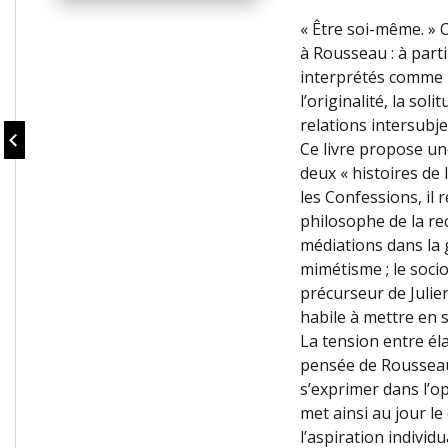
« Être soi-même. »
à Rousseau : à parti
interprétés comme l
l’originalité, la so
relations intersubje
Ce livre propose un
deux « histoires de 
les Confessions, il 
philosophe de la re
médiations dans la g
mimétisme ; le soci
précurseur de Julie
habile à mettre en s
La tension entre él
pensée de Rousseau 
s’exprimer dans l’o
met ainsi au jour le
l’aspiration individ