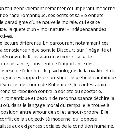
 On fait généralement remonter cet impératif moderne
r de l’âge romantique, ses écrits et sa vie ont été
e paradigme d’une nouvelle morale, qui exalte
litude, la quête d’un « moi naturel » indépendant des
ctives.
e lecture différente. En parcourant notamment ces
la conscience » que sont le Discours sur l’inégalité et
redécouvre le Rousseau du « moi social » : le
connaissance, conscient de l’importance des
enèse de l’identité ; le psychologue de la rivalité et du
ologue des rapports de prestige ; le plébéien ambitieux
n Sorel et de Lucien de Rubempré ; le contestataire
cène sa rébellion contre la société du spectacle.
an romantique et besoin de reconnaissance déchire la
où, dans le langage moral du temps, elle trouve à
pposition entre amour de soi et amour-propre. Elle
 conflit de la subjectivité moderne, qui oppose
ualiste aux exigences sociales de la condition humaine.