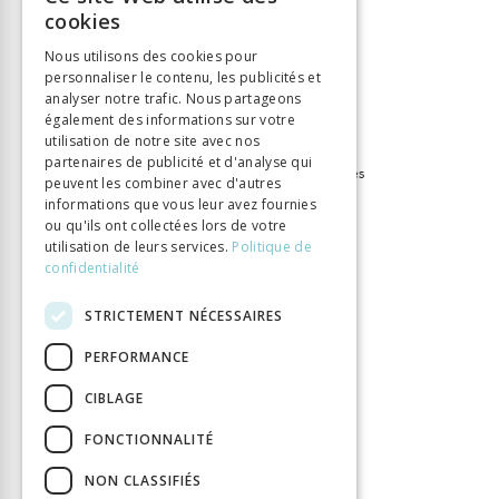
FRENCH
cookies
ISBN
9782600015226
GERMAN
Langue
Français
Nous utilisons des cookies pour
personnaliser le contenu, les publicités et
ITALIAN
Collection
Bibliothèque des Lumières
analyser notre trafic. Nous partageons
Nombre de pages
336
également des informations sur votre
Parution
utilisation de notre site avec nos
1 janv. 2011
partenaires de publicité et d'analyse qui
Thème
XVIIe-XVIIIe siècles, Lumières
peuvent les combiner avec d'autres
Format
15,2 x 22,2
informations que vous leur avez fournies
ou qu'ils ont collectées lors de votre
Type de livre
Monographie
utilisation de leurs services.
Politique de
confidentialité
STRICTEMENT NÉCESSAIRES
PERFORMANCE
CIBLAGE
FONCTIONNALITÉ
NON CLASSIFIÉS