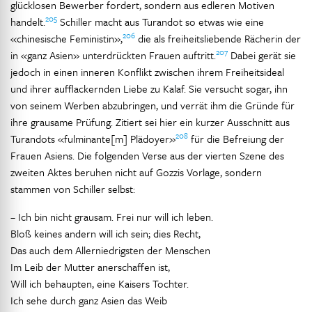
glücklosen Bewerber fordert, sondern aus edleren Motiven
205
handelt.
Schiller macht aus Turandot so etwas wie eine
206
«chinesische Feministin»,
die als freiheitsliebende Rächerin der
207
in «ganz Asien» unterdrückten Frauen auftritt.
Dabei gerät sie
jedoch in einen inneren Konflikt zwischen ihrem Freiheitsideal
und ihrer aufflackernden Liebe zu Kalaf. Sie versucht sogar, ihn
von seinem Werben abzubringen, und verrät ihm die Gründe für
ihre grausame Prüfung. Zitiert sei hier ein kurzer Ausschnitt aus
208
Turandots «fulminante[m] Plädoyer»
für die Befreiung der
Frauen Asiens. Die folgenden Verse aus der vierten Szene des
zweiten Aktes beruhen nicht auf Gozzis Vorlage, sondern
stammen von Schiller selbst:
– Ich bin nicht grausam. Frei nur will ich leben.
Bloß keines andern will ich sein; dies Recht,
Das auch dem Allerniedrigsten der Menschen
Im Leib der Mutter anerschaffen ist,
Will ich behaupten, eine Kaisers Tochter.
Ich sehe durch ganz Asien das Weib