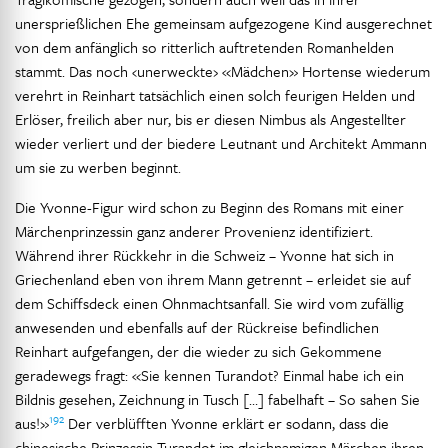
unersprießlichen Ehe gemeinsam aufgezogene Kind ausgerechnet
von dem anfänglich so ritterlich auftretenden Romanhelden
stammt. Das noch ‹unerweckte› «Mädchen» Hortense wiederum
verehrt in Reinhart tatsächlich einen solch feurigen Helden und
Erlöser, freilich aber nur, bis er diesen Nimbus als Angestellter
wieder verliert und der biedere Leutnant und Architekt Ammann
um sie zu werben beginnt.
Die Yvonne-Figur wird schon zu Beginn des Romans mit einer
Märchenprinzessin ganz anderer Provenienz identifiziert.
Während ihrer Rückkehr in die Schweiz – Yvonne hat sich in
Griechenland eben von ihrem Mann getrennt – erleidet sie auf
dem Schiffsdeck einen Ohnmachtsanfall. Sie wird vom zufällig
anwesenden und ebenfalls auf der Rückreise befindlichen
Reinhart aufgefangen, der die wieder zu sich Gekommene
geradewegs fragt: «Sie kennen Turandot? Einmal habe ich ein
Bildnis gesehen, Zeichnung in Tusch […] fabelhaft – So sahen Sie
192
aus!»
Der verblüfften Yvonne erklärt er sodann, dass die
chinesische Prinzessin Turandot im gleichnamigen Märchen ihren