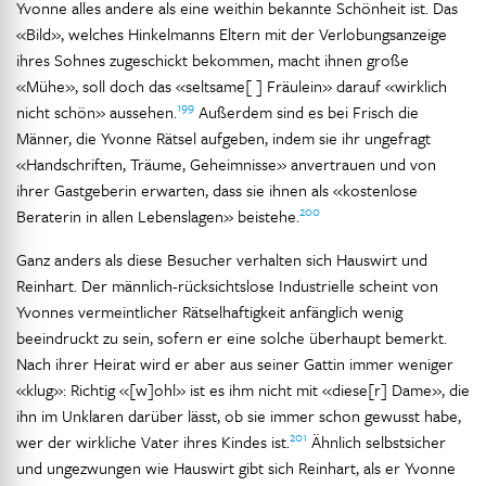
Yvonne alles andere als eine weithin bekannte Schönheit ist. Das
«Bild», welches Hinkelmanns Eltern mit der Verlobungsanzeige
ihres Sohnes zugeschickt bekommen, macht ihnen große
«Mühe», soll doch das «seltsame[ ] Fräulein» darauf «wirklich
199
nicht schön» aussehen.
Außerdem sind es bei Frisch die
Männer, die Yvonne Rätsel aufgeben, indem sie ihr ungefragt
«Handschriften, Träume, Geheimnisse» anvertrauen und von
ihrer Gastgeberin erwarten, dass sie ihnen als «kostenlose
200
Beraterin in allen Lebenslagen» beistehe.
Ganz anders als diese Besucher verhalten sich Hauswirt und
Reinhart. Der männlich-rücksichtslose Industrielle scheint von
Yvonnes vermeintlicher Rätselhaftigkeit anfänglich wenig
beeindruckt zu sein, sofern er eine solche überhaupt bemerkt.
Nach ihrer Heirat wird er aber aus seiner Gattin immer weniger
«klug»: Richtig «[w]ohl» ist es ihm nicht mit «diese[r] Dame», die
ihn im Unklaren darüber lässt, ob sie immer schon gewusst habe,
201
wer der wirkliche Vater ihres Kindes ist.
Ähnlich selbstsicher
und ungezwungen wie Hauswirt gibt sich Reinhart, als er Yvonne