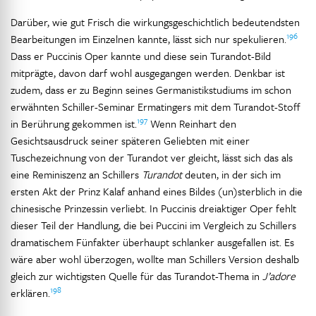
Darüber, wie gut Frisch die wirkungsgeschichtlich bedeutendsten
196
Bearbeitungen im Einzelnen kannte, lässt sich nur spekulieren.
Dass er Puccinis Oper kannte und diese sein Turandot-Bild
mitprägte, davon darf wohl ausgegangen werden. Denkbar ist
zudem, dass er zu Beginn seines Germanistikstudiums im schon
erwähnten Schiller-Seminar Ermatingers mit dem Turandot-Stoff
197
in Berührung gekommen ist.
Wenn Reinhart den
Gesichtsausdruck seiner späteren Geliebten mit einer
Tuschezeichnung von der Turandot ver gleicht, lässt sich das als
eine Reminiszenz an Schillers
Turandot
deuten, in der sich im
ersten Akt der Prinz Kalaf anhand eines Bildes (un)sterblich in die
chinesische Prinzessin verliebt. In Puccinis dreiaktiger Oper fehlt
dieser Teil der Handlung, die bei Puccini im Vergleich zu Schillers
dramatischem Fünfakter überhaupt schlanker ausgefallen ist. Es
wäre aber wohl überzogen, wollte man Schillers Version deshalb
gleich zur wichtigsten Quelle für das Turandot-Thema in
J’adore
198
erklären.