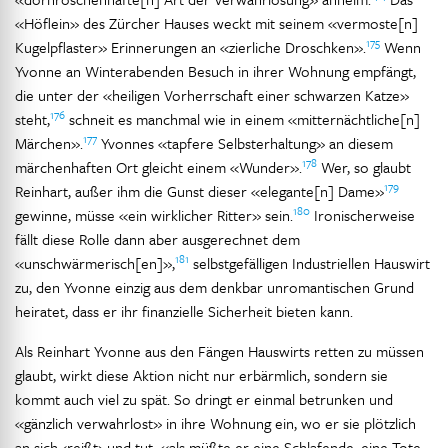
«Höflein» des Zürcher Hauses weckt mit seinem «vermoste[n]
175
Kugelpflaster» Erinnerungen an «zierliche Droschken».
Wenn
Yvonne an Winterabenden Besuch in ihrer Wohnung empfängt,
die unter der «heiligen Vorherrschaft einer schwarzen Katze»
176
steht,
schneit es manchmal wie in einem «mitternächtliche[n]
177
Märchen».
Yvonnes «tapfere Selbsterhaltung» an diesem
178
märchenhaften Ort gleicht einem «Wunder».
Wer, so glaubt
179
Reinhart, außer ihm die Gunst dieser «elegante[n] Dame»
180
gewinne, müsse «ein wirklicher Ritter» sein.
Ironischerweise
fällt diese Rolle dann aber ausgerechnet dem
181
«unschwärmerisch[en]»,
selbstgefälligen Industriellen Hauswirt
zu, den Yvonne einzig aus dem denkbar unromantischen Grund
heiratet, dass er ihr finanzielle Sicherheit bieten kann.
Als Reinhart Yvonne aus den Fängen Hauswirts retten zu müssen
glaubt, wirkt diese Aktion nicht nur erbärmlich, sondern sie
kommt auch viel zu spät. So dringt er einmal betrunken und
«gänzlich verwahrlost» in ihre Wohnung ein, wo er sie plötzlich
an sich ‹reißt› und tut, «als müßte er eine Schlafende, eine Tote