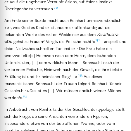
er «auf die ungeheure Vernunft Asiens, auf Asiens Instinkt-
231
Überlegenheit» vertrauen.
Am Ende seiner Suade macht auch Reinhart unmissverständlich
klar, wes Geistes Kind er ist, indem er offenkundig auf die
bekannten Worte des «alten Weibleins» aus dem
Zarathustra
–
232
«Du gehst zu Frauen? Vergiß die Peitsche nicht!»
– anspielt und
dabei Nietzsches schroffen Ton imitiert: Die Frau habe ein
«verzweifelte[s] Heimweh nach dem Herrn, dem lachenden
Unterdrücker, […] dem wirklichen Mann – Sehnsucht nach der
verlorenen Peitsche, Heimweh nach der Gewalt, die ihre tiefste
233
Erfüllung ist und ihr heimlicher Sieg! …».
Aus dieser
masochistischen Sehnsucht der Frauen folgert Reinhart für sein
Geschlecht: «Das ist es […]. Wir müssen endlich wieder Männer
234
werden!»
In Anbetracht von Reinharts dunkler Geschlechtertypologie stellt
sich die Frage, ob seine Ansichten von anderen Figuren,
insbesondere etwa von der betroffenen Yvonne, oder vom
Erzähler relativiert werden. Schon in einer der ersten Studien zu