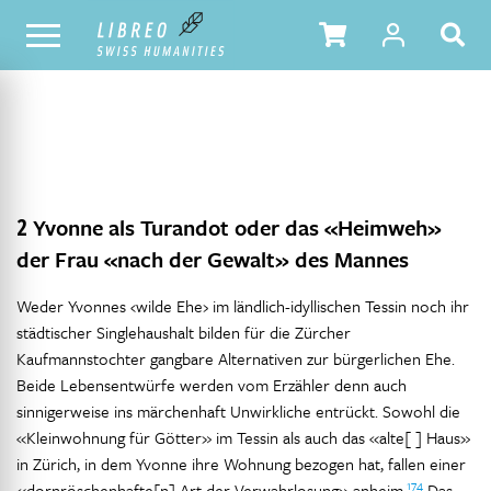
NOTRE CATALOGUE
TABLE DES MATIÈRES
2
Yvonne als Turandot oder das «Heimweh»
der Frau «nach der Gewalt» des Mannes
Weder Yvonnes ‹wilde Ehe› im ländlich-idyllischen Tessin noch ihr
städtischer Singlehaushalt bilden für die Zürcher
Kaufmannstochter gangbare Alternativen zur bürgerlichen Ehe.
Beide Lebensentwürfe werden vom Erzähler denn auch
sinnigerweise ins märchenhaft Unwirkliche entrückt. Sowohl die
«Kleinwohnung für Götter» im Tessin als auch das «alte[ ] Haus»
in Zürich, in dem Yvonne ihre Wohnung bezogen hat, fallen einer
174
«dornröschenhafte[n] Art der Verwahrlosung» anheim.
Das