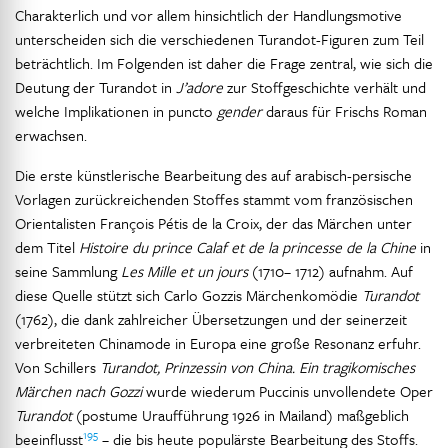
Charakterlich und vor allem hinsichtlich der Handlungsmotive
unterscheiden sich die verschiedenen Turandot-Figuren zum Teil
beträchtlich. Im Folgenden ist daher die Frage zentral, wie sich die
Deutung der Turandot in
J’adore
zur Stoffgeschichte verhält und
welche Implikationen in puncto
gender
daraus für Frischs Roman
erwachsen.
Die erste künstlerische Bearbeitung des auf arabisch-persische
Vorlagen zurückreichenden Stoffes stammt vom französischen
Orientalisten François Pétis de la Croix, der das Märchen unter
dem Titel
Histoire du prince Calaf et de la princesse de la Chine
in
seine Sammlung
Les Mille et un jours
(1710– 1712) aufnahm. Auf
diese Quelle stützt sich Carlo Gozzis Märchenkomödie
Turandot
(1762), die dank zahlreicher Übersetzungen und der seinerzeit
verbreiteten Chinamode in Europa eine große Resonanz erfuhr.
Von Schillers
Turandot, Prinzessin von China. Ein tragikomisches
Märchen nach Gozzi
wurde wiederum Puccinis unvollendete Oper
Turandot
(postume Uraufführung 1926 in Mailand) maßgeblich
195
beeinflusst
– die bis heute populärste Bearbeitung des Stoffs.