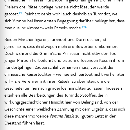
Freiern drei Rätsel vorlege; wer sie nicht löse, der werde
193
getötet.
Reinhart denkt wohl auch deshalb an Turandot, weil
sich Yvonne bei ihrer ersten Begegnung darüber beklagt hat, dass
194
man aus ihr «immer» «ein Rätsel» mache.
Beiden Märchenfiguren, Turandot und Dornröschen, ist
gemeinsam, dass ihretwegen mehrere Bewerber umkommen.
Doch während die Grimm’sche Prinzessin nicht aktiv den Tod
junger Prinzen herbeiführt und bis zum erlösenden Kuss in ihrem
hundertjährigen Zauberschlaf verharren muss, versucht die
chinesische Kaisertochter – weil sie sich partout nicht verheiraten
will – alle Verehrer mit ihren Rätseln zu überlisten, um die
Gescheiterten hernach gnadenlos hinrichten zu lassen. Indessen
erzählen alle Bearbeitungen des Turandot-Stoffes, die in
wirkungsgeschichtlicher Hinsicht hier von Belang sind, von der
Geschichte einer weiblichen Zähmung mit dem Ergebnis, dass sich
diese männermordende
femme fatale
zu ‹guter› Letzt in den
Ehestand führen lässt.