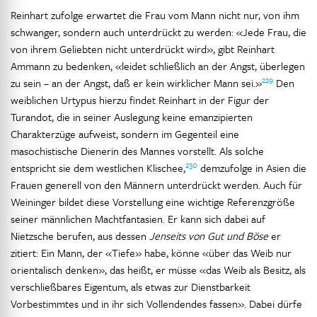
Reinhart zufolge erwartet die Frau vom Mann nicht nur, von ihm
schwanger, sondern auch unterdrückt zu werden: «Jede Frau, die
von ihrem Geliebten nicht unterdrückt wird», gibt Reinhart
Ammann zu bedenken, «leidet schließlich an der Angst, überlegen
229
zu sein – an der Angst, daß er kein wirklicher Mann sei.»
Den
weiblichen Urtypus hierzu findet Reinhart in der Figur der
Turandot, die in seiner Auslegung keine emanzipierten
Charakterzüge aufweist, sondern im Gegenteil eine
masochistische Dienerin des Mannes vorstellt. Als solche
230
entspricht sie dem westlichen Klischee,
demzufolge in Asien die
Frauen generell von den Männern unterdrückt werden. Auch für
Weininger bildet diese Vorstellung eine wichtige Referenzgröße
seiner männlichen Machtfantasien. Er kann sich dabei auf
Nietzsche berufen, aus dessen
Jenseits von Gut und Böse
er
zitiert: Ein Mann, der «Tiefe» habe, könne «über das Weib nur
orientalisch denken», das heißt, er müsse «das Weib als Besitz, als
verschließbares Eigentum, als etwas zur Dienstbarkeit
Vorbestimmtes und in ihr sich Vollendendes fassen». Dabei dürfe