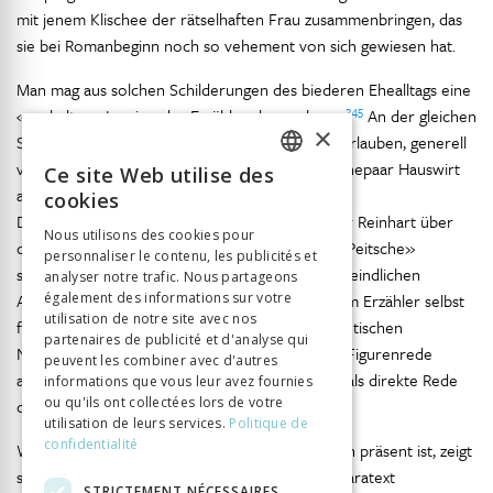
mit jenem Klischee der rätselhaften Frau zusammenbringen, das
sie bei Romanbeginn noch so vehement von sich gewiesen hat.
Man mag aus solchen Schilderungen des biederen Ehealltags eine
245
«verhaltene Ironie» des Erzählers herauslesen.
An der gleichen
×
Stelle finden sich aber auch Sätze, die es nicht erlauben, generell
von einer ironischen Haltung gegenüber dem Ehepaar Hauswirt
Ce site Web utilise des
FRENCH
246
auszugehen.
Und jedenfalls fehlen jegliche
cookies
Distanzierungssignale des Erzählers, wenn dieser Reinhart über
GERMAN
Nous utilisons des cookies pour
die weibliche «Sehnsucht nach der verlorenen Peitsche»
personnaliser le contenu, les publicités et
ITALIAN
schwatzen lässt. Ursprünglich hätten die frauenfeindlichen
analyser notre trafic. Nous partageons
Ansichten des Protagonisten vielleicht sogar vom Erzähler selbst
également des informations sur votre
utilisation de notre site avec nos
formuliert werden sollen. In einem beinahe identischen
partenaires de publicité et d'analyse qui
Notizhefteintrag sind sie nämlich noch nicht als Figurenrede
peuvent les combiner avec d'autres
ausgewiesen, während andere Einträge bereits als direkte Rede
informations que vous leur avez fournies
247
ou qu'ils ont collectées lors de votre
der Figuren gekennzeichnet sind.
utilisation de leurs services.
Politique de
confidentialité
Wie unkritisch Reinharts Gedankengut im Roman präsent ist, zeigt
sich nicht zuletzt auch daran, dass es sogar im Paratext
STRICTEMENT NÉCESSAIRES