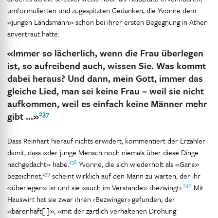
umformulierten und zugespitzten Gedanken, die Yvonne dem
«jungen Landsmann» schon bei ihrer ersten Begegnung in Athen
anvertraut hatte:
«Immer so lächerlich, wenn die Frau überlegen
ist, so aufreibend auch, wissen Sie. Was kommt
dabei heraus? Und dann, mein Gott, immer das
gleiche Lied, man sei keine Frau – weil sie nicht
aufkommen, weil es einfach keine Männer mehr
237
gibt …»
Dass Reinhart hierauf nichts erwidert, kommentiert der Erzähler
damit, dass «der junge Mensch noch niemals über diese Dinge
238
nachgedacht» habe.
Yvonne, die sich wiederholt als «Gans»
239
bezeichnet,
scheint wirklich auf den Mann zu warten, der ihr
240
«überlegen» ist und sie «auch im Verstande» ‹bezwingt›.
Mit
Hauswirt hat sie zwar ihren ‹Bezwinger› gefunden, der
«bärenhaft[ ]», «mit der zärtlich verhaltenen Drohung