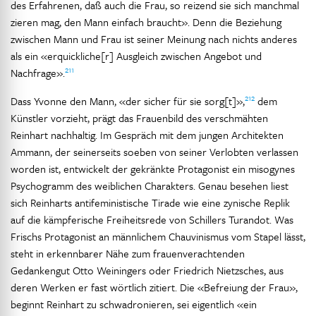
des Erfahrenen, daß auch die Frau, so reizend sie sich manchmal
zieren mag, den Mann einfach braucht». Denn die Beziehung
zwischen Mann und Frau ist seiner Meinung nach nichts anderes
als ein «erquickliche[r] Ausgleich zwischen Angebot und
211
Nachfrage».
212
Dass Yvonne den Mann, «der sicher für sie sorg[t]»,
dem
Künstler vorzieht, prägt das Frauenbild des verschmähten
Reinhart nachhaltig. Im Gespräch mit dem jungen Architekten
Ammann, der seinerseits soeben von seiner Verlobten verlassen
worden ist, entwickelt der gekränkte Protagonist ein misogynes
Psychogramm des weiblichen Charakters. Genau besehen liest
sich Reinharts antifeministische Tirade wie eine zynische Replik
auf die kämpferische Freiheitsrede von Schillers Turandot. Was
Frischs Protagonist an männlichem Chauvinismus vom Stapel lässt,
steht in erkennbarer Nähe zum frauenverachtenden
Gedankengut Otto Weiningers oder Friedrich Nietzsches, aus
deren Werken er fast wörtlich zitiert. Die «Befreiung der Frau»,
beginnt Reinhart zu schwadronieren, sei eigentlich «ein