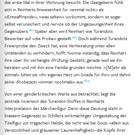
das erste Mal in ihrer Wohnung besucht. Die Gastgeberin fühlt
sich in Reinharts Anwesenheit für «einmal nicht» als
«Entwaffnende», «was selten» vorkommt, sondern ist sogar
selbst verunsichert und nervös ob der Ungezwungenheit ihres
202
Gegenübers.
Später aber wird Reinhart wie Turandots
203
Bewerber auf «die Probe» gestellt.
Doch während Turandots
Freierprobe den Zweck hat, eine Verheiratung unter allen
Umständen zu verhindern, hofft Yvonne inständig, dass Reinhart
ihre über ihn verhängte ‹Prüfung› besteht, gerade weil sie ihn
heiraten und mit ihm eine Familie gründen möchte. «[M]ehr als
einmal» bittet sie «ihr eigenes Herz um Gnade für ihn» und dehnt
204
seine ‹Probezeit› «immer nochmals» aus.
Von einer genderkritischen Warte aus betrachtet, liegt die
zentrale Inversion des Turandot-Stoffes in Reinharts
Interpretation der Märchenfigur. Denn diese Deutung steht in
krassem Gegensatz zu Schillers wirkmächtiger Umgestaltung der
Titelfigur zur tragischen Heldin, die nicht wie bei Gozzi «allein aus
Verstocktheit und grausamer Launenhaftigkeit» die Köpfe ihrer