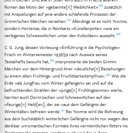
186
Roman das Motiv der «gebannte[n] Weiblichkeit»
zusätzlich
mit Anspielungen auf jene andere schlafende Prinzessin der
187
Grimm’schen Märchen versehen.
Allerdings ist es nicht Yvonne,
sondern Hortense, die in Reinharts «Künstlerpinte» «wie ein
188
verlegenes Schneewittchen unter den Kobolden» aussieht.
C. G. Jung, dessen Vorlesung «Einführung in die Psychologie»
Frisch im Wintersemester 1938/39 nach Ausweis seines
189
Testathefts besucht hat,
interpretierte die beiden Grimm-
Märchen vor dem Hintergrund ihrer «deutliche[n] Beziehungen
190
zu einem alten Frühlings- und Fruchtbarkeitsmythus».
Wie die
Erde «als Jungfrau vom Winter gefangen» sei und auf die
befruchtenden Strahlen der «junge[n] Frühlingssonne» warte,
harrten auch Dornröschen und Schneewittchen auf den
«feurige[n] Held[en], der sie «aus dem Gefängnis der
191
Winterkälte» befreien werde.
Bei Yvonne wird die Befreiung
aus dem buchstäblich winterlichen Gefängnis nicht nur wegen des
denkbar unromantischen Formats ihres vermeintlichen Ritters ins
Tragikomische gezogen, sondern auch weil das in ihrer