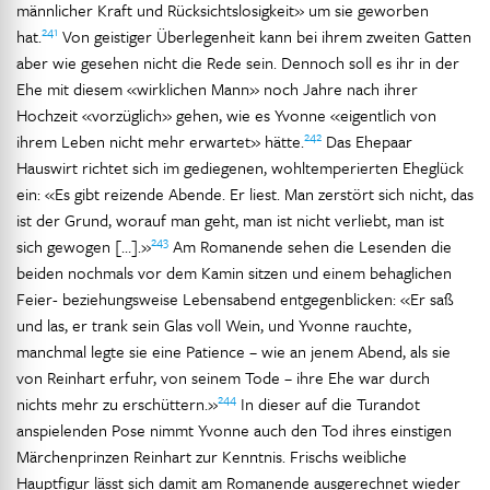
männlicher Kraft und Rücksichtslosigkeit» um sie geworben
241
hat.
Von geistiger Überlegenheit kann bei ihrem zweiten Gatten
aber wie gesehen nicht die Rede sein. Dennoch soll es ihr in der
Ehe mit diesem «wirklichen Mann» noch Jahre nach ihrer
Hochzeit «vorzüglich» gehen, wie es Yvonne «eigentlich von
242
ihrem Leben nicht mehr erwartet» hätte.
Das Ehepaar
Hauswirt richtet sich im gediegenen, wohltemperierten Eheglück
ein: «Es gibt reizende Abende. Er liest. Man zerstört sich nicht, das
ist der Grund, worauf man geht, man ist nicht verliebt, man ist
243
sich gewogen […].»
Am Romanende sehen die Lesenden die
beiden nochmals vor dem Kamin sitzen und einem behaglichen
Feier- beziehungsweise Lebensabend entgegenblicken: «Er saß
und las, er trank sein Glas voll Wein, und Yvonne rauchte,
manchmal legte sie eine Patience – wie an jenem Abend, als sie
von Reinhart erfuhr, von seinem Tode – ihre Ehe war durch
244
nichts mehr zu erschüttern.»
In dieser auf die Turandot
anspielenden Pose nimmt Yvonne auch den Tod ihres einstigen
Märchenprinzen Reinhart zur Kenntnis. Frischs weibliche
Hauptfigur lässt sich damit am Romanende ausgerechnet wieder