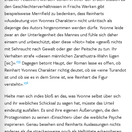
den Geschlechterverhältnissen in Frischs Werken gibt
beispielsweise Merrifield zu bedenken, dass Reinharts
«Ausdeutung von Yvonnes Charakter» nicht unkritisch als
diejenige des Autors hingenommen werden dürfe. Yvonne leide
zwar an der Unterlegenheit des Mannes und fühle sich daher
einsam und unbeschützt, aber diese «Not» habe «gewiß nichts
mit Sehnsucht nach Gewalt oder gar der Peitsche zu tun. Ihr
Verhalten strafe «diesen männlichen Zarathustra-Wahn lügen
235
[sic]».
Dagegen betont Haupt, der Roman lasse es offen, ob
Reinhart Yvonnes Charakter richtig deutet, ob sie «eine Turandot
ist und ob sie es in dem Sinne ist, wie Reinhart die Figur
236
versteht».
Hielte man sich indes bloß an das, was Yvonne selbst über sich
und ihr weibliches Schicksal zu sagen hat, müsste das Urteil
eindeutig ausfallen. Es sind ihre eigenen Äußerungen, die den
Protagonisten zu seinen ‹Einsichten› über die weibliche Psyche
inspirieren. Genau besehen sind Reinharts Auslassungen nichts
anderes als die streckenweise noch als Halbzitate erkennbaren,