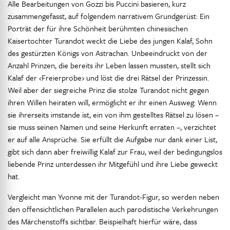
Alle Bearbeitungen von Gozzi bis Puccini basieren, kurz
zusammengefasst, auf folgendem narrativem Grundgerüst: Ein
Porträt der für ihre Schönheit berühmten chinesischen
Kaisertochter Turandot weckt die Liebe des jungen Kalaf, Sohn
des gestürzten Königs von Astrachan. Unbeeindruckt von der
Anzahl Prinzen, die bereits ihr Leben lassen mussten, stellt sich
Kalaf der ‹Freierprobe› und löst die drei Rätsel der Prinzessin.
Weil aber der siegreiche Prinz die stolze Turandot nicht gegen
ihren Willen heiraten will, ermöglicht er ihr einen Ausweg: Wenn
sie ihrerseits imstande ist, ein von ihm gestelltes Rätsel zu lösen –
sie muss seinen Namen und seine Herkunft erraten –, verzichtet
er auf alle Ansprüche. Sie erfüllt die Aufgabe nur dank einer List,
gibt sich dann aber freiwillig Kalaf zur Frau, weil der bedingungslos
liebende Prinz unterdessen ihr Mitgefühl und ihre Liebe geweckt
hat.
Vergleicht man Yvonne mit der Turandot-Figur, so werden neben
den offensichtlichen Parallelen auch parodistische Verkehrungen
des Märchenstoffs sichtbar. Beispielhaft hierfür wäre, dass