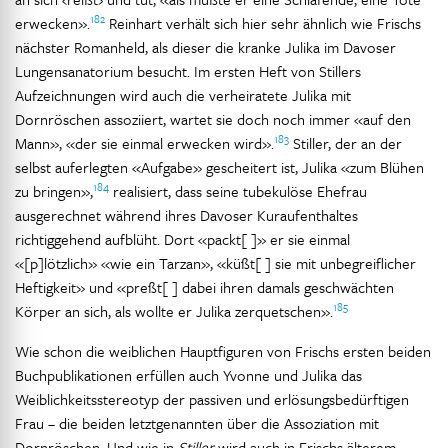
182
erwecken».
Reinhart verhält sich hier sehr ähnlich wie Frischs
nächster Romanheld, als dieser die kranke Julika im Davoser
Lungensanatorium besucht. Im ersten Heft von Stillers
Aufzeichnungen wird auch die verheiratete Julika mit
Dornröschen assoziiert, wartet sie doch noch immer «auf den
183
Mann», «der sie einmal erwecken wird».
Stiller, der an der
selbst auferlegten «Aufgabe» gescheitert ist, Julika «zum Blühen
184
zu bringen»,
realisiert, dass seine tubekulöse Ehefrau
ausgerechnet während ihres Davoser Kuraufenthaltes
richtiggehend aufblüht. Dort «packt[ ]» er sie einmal
«[p]lötzlich» «wie ein Tarzan», «küßt[ ] sie mit unbegreiflicher
Heftigkeit» und «preßt[ ] dabei ihren damals geschwächten
185
Körper an sich, als wollte er Julika zerquetschen».
Wie schon die weiblichen Hauptfiguren von Frischs ersten beiden
Buchpublikationen erfüllen auch Yvonne und Julika das
Weiblichkeitsstereotyp der passiven und erlösungsbedürftigen
Frau – die beiden letztgenannten über die Assoziation mit
Dornröschen. Und wie in
Stiller
wird auch in Frischs älterem