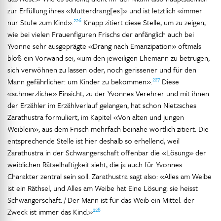
zur Erfüllung ihres «Mutterdrang[es]» und ist letztlich «immer
226
nur Stufe zum Kind».
Knapp zitiert diese Stelle, um zu zeigen,
wie bei vielen Frauenfiguren Frischs der anfänglich auch bei
Yvonne sehr ausgeprägte «Drang nach Emanzipation» oftmals
bloß ein Vorwand sei, «um den jeweiligen Ehemann zu betrügen,
sich verwöhnen zu lassen oder, noch gerissener und für den
227
Mann gefährlicher: um Kinder zu bekommen».
Diese
«schmerzliche» Einsicht, zu der Yvonnes Verehrer und mit ihnen
der Erzähler im Erzählverlauf gelangen, hat schon Nietzsches
Zarathustra formuliert, im Kapitel «Von alten und jungen
Weiblein», aus dem Frisch mehrfach beinahe wörtlich zitiert. Die
entsprechende Stelle ist hier deshalb so erhellend, weil
Zarathustra in der Schwangerschaft offenbar die «Lösung» der
weiblichen Rätselhaftigkeit sieht, die ja auch für Yvonnes
Charakter zentral sein soll. Zarathustra sagt also: «Alles am Weibe
ist ein Räthsel, und Alles am Weibe hat Eine Lösung: sie heisst
Schwangerschaft. / Der Mann ist für das Weib ein Mittel: der
228
Zweck ist immer das Kind.»