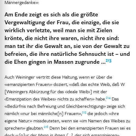
Männergedanke»:
Am Ende zeigt es sich als die größte
Vergewaltigung der Frau, die einzige, die sie
wirklich verletzte, weil man sie mit Zielen
krönte, die nicht ihre waren, nicht ihre sind:
man tat ihr die Gewalt an, sie von der Gewalt zu
befreien, die ihre natürliche Sehnsucht ist – und
213
die Ehen gingen in Massen zugrunde …
Auch Weininger vertritt diese Haltung, wenn er über die
«emanzipierten Frauen» doziert, «daß das echte Weib, daß W
[Weiningers Abkürzung für das ‹ideale Weib›] mit der
214
‹Emanzipation des Weibes› nichts zu schaffen» habe.
Das
«Bedürfnis nach Befreiung und Gleichberechtigung» zeige sich
215
nämlich «nur bei männliche[n] Frauen»,
die jedoch «ihre
eigene Natur» missdeuteten, wenn sie «im Namen des Weibes zu
216
sprechen» glaubten.
Denn bei den emanzipierten Frauen sei es
doch «
[n]ur der Mann in ihnen […], der sich emanzipieren
»