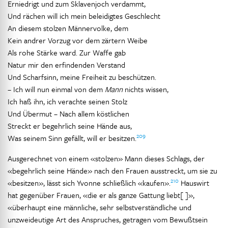
Erniedrigt und zum Sklavenjoch verdammt,
Und rächen will ich mein beleidigtes Geschlecht
An diesem stolzen Männervolke, dem
Kein andrer Vorzug vor dem zärtern Weibe
Als rohe Stärke ward. Zur Waffe gab
Natur mir den erfindenden Verstand
Und Scharfsinn, meine Freiheit zu beschützen.
– Ich will nun einmal von dem
Mann
nichts wissen,
Ich haß ihn, ich verachte seinen Stolz
Und Übermut – Nach allem köstlichen
Streckt er begehrlich seine Hände aus,
209
Was seinem Sinn gefällt, will er besitzen.
Ausgerechnet von einem «stolzen» Mann dieses Schlags, der
«begehrlich seine Hände» nach den Frauen ausstreckt, um sie zu
210
«besitzen», lässt sich Yvonne schließlich «kaufen».
Hauswirt
hat gegenüber Frauen, «die er als ganze Gattung liebt[ ]»,
«überhaupt eine männliche, sehr selbstverständliche und
unzweideutige Art des Anspruches, getragen vom Bewußtsein