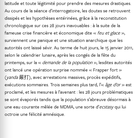
latitude et toute légitimité pour prendre des mesures drastiques.
Au cours de la séance d’interrogatoire, les doutes se retrouvent
dissipés et les hypothèses entérinées, grâce à la reconstitution
chronologique sur ces 28 jours inavouables : à la suite de la
fameuse crise financière et économique dite «
feu et glace
»,
surviennent une panique et une situation anarchique que les
autorités ont laissé sévir. Au terme de huit jours, le 15 janvier 2011,
selon le calendrier lunaire, après les congés de la fête du
printemps, sur la «
demande de la population
», lesdites autorités
ont lancé une opération surprise nommée « Frapper fort »
(
yanda
嚴打), avec arrestations massives, procès expéditifs,
exécutions sommaires. Trois semaines plus tard, l’«
âge d’or
» est
proclamé, et les mesures à l’avenant : les 28 jours problématiques
se sont évaporés tandis que la population s’abreuve désormais à
une eau courante mêlée de MDMA, une sorte d’
ecstasy
qui lui
octroie une félicité amnésique.