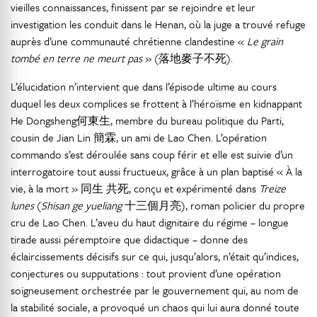
vieilles connaissances, finissent par se rejoindre et leur
investigation les conduit dans le Henan, où la juge a trouvé refuge
auprès d’une communauté chrétienne clandestine «
Le grain
tombé en terre ne meurt pas
» (落地麥子不死).
L’élucidation n’intervient que dans l’épisode ultime au cours
duquel les deux complices se frottent à l’héroïsme en kidnappant
He Dongsheng何東生, membre du bureau politique du Parti,
cousin de Jian Lin 簡霖, un ami de Lao Chen. L’opération
commando s’est déroulée sans coup férir et elle est suivie d’un
interrogatoire tout aussi fructueux, grâce à un plan baptisé « À la
vie, à la mort » 同生 共死, conçu et expérimenté dans
Treize
lunes
(
Shisan ge yueliang
十三個月亮), roman policier du propre
cru de Lao Chen. L’aveu du haut dignitaire du régime – longue
tirade aussi péremptoire que didactique – donne des
éclaircissements décisifs sur ce qui, jusqu’alors, n’était qu’indices,
conjectures ou supputations : tout provient d’une opération
soigneusement orchestrée par le gouvernement qui, au nom de
la stabilité sociale, a provoqué un chaos qui lui aura donné toute