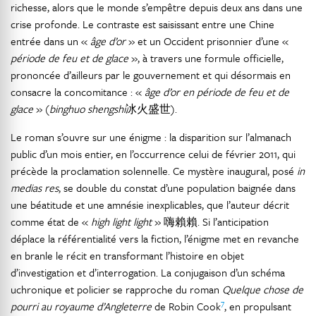
richesse, alors que le monde s’empêtre depuis deux ans dans une
crise profonde. Le contraste est saisissant entre une Chine
entrée dans un «
âge d’or
» et un Occident prisonnier d’une «
période de feu et de glace
», à travers une formule officielle,
prononcée d’ailleurs par le gouvernement et qui désormais en
consacre la concomitance : «
âge d’or en période de feu et de
glace
» (
binghuo shengshi
冰火盛世).
Le roman s’ouvre sur une énigme : la disparition sur l’almanach
public d’un mois entier, en l’occurrence celui de février 2011, qui
précède la proclamation solennelle. Ce mystère inaugural, posé
in
medias res
, se double du constat d’une population baignée dans
une béatitude et une amnésie inexplicables, que l’auteur décrit
comme état de «
high light light
» 嗨賴賴. Si l’anticipation
déplace la référentialité vers la fiction, l’énigme met en revanche
en branle le récit en transformant l’histoire en objet
d’investigation et d’interrogation. La conjugaison d’un schéma
uchronique et policier se rapproche du roman
Quelque chose de
7
pourri au royaume d’Angleterre
de Robin Cook
, en propulsant