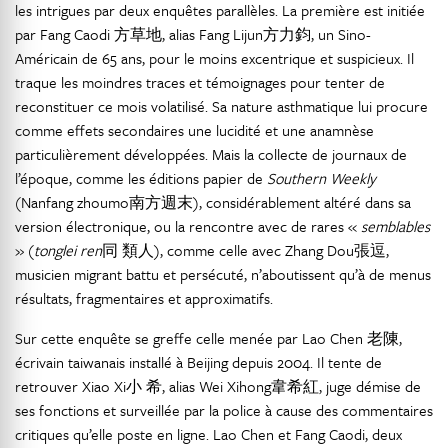
les intrigues par deux enquêtes parallèles. La première est initiée
par Fang Caodi 方草地, alias Fang Lijun方力鈞, un Sino-
Américain de 65 ans, pour le moins excentrique et suspicieux. Il
traque les moindres traces et témoignages pour tenter de
reconstituer ce mois volatilisé. Sa nature asthmatique lui procure
comme effets secondaires une lucidité et une anamnèse
particulièrement développées. Mais la collecte de journaux de
l’époque, comme les éditions papier de
Southern Weekly
(Nanfang zhoumo南方週末), considérablement altéré dans sa
version électronique, ou la rencontre avec de rares «
semblables
» (
tonglei ren
同 類人), comme celle avec Zhang Dou張逗,
musicien migrant battu et persécuté, n’aboutissent qu’à de menus
résultats, fragmentaires et approximatifs.
Sur cette enquête se greffe celle menée par Lao Chen 老陳,
écrivain taiwanais installé à Beijing depuis 2004. Il tente de
retrouver Xiao Xi小 希, alias Wei Xihong韋希紅, juge démise de
ses fonctions et surveillée par la police à cause des commentaires
critiques qu’elle poste en ligne. Lao Chen et Fang Caodi, deux