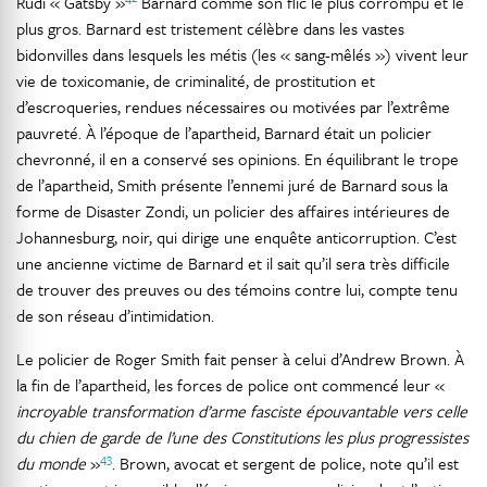
Rudi « Gatsby »
Barnard comme son flic le plus corrompu et le
plus gros. Barnard est tristement célèbre dans les vastes
bidonvilles dans lesquels les métis (les « sang-mêlés ») vivent leur
vie de toxicomanie, de criminalité, de prostitution et
d’escroqueries, rendues nécessaires ou motivées par l’extrême
pauvreté. À l’époque de l’apartheid, Barnard était un policier
chevronné, il en a conservé ses opinions. En équilibrant le trope
de l’apartheid, Smith présente l’ennemi juré de Barnard sous la
forme de Disaster Zondi, un policier des affaires intérieures de
Johannesburg, noir, qui dirige une enquête anticorruption. C’est
une ancienne victime de Barnard et il sait qu’il sera très difficile
de trouver des preuves ou des témoins contre lui, compte tenu
de son réseau d’intimidation.
Le policier de Roger Smith fait penser à celui d’Andrew Brown. À
la fin de l’apartheid, les forces de police ont commencé leur «
incroyable transformation d’arme fasciste épouvantable vers celle
du chien de garde de l’une des Constitutions les plus progressistes
43
du monde
»
. Brown, avocat et sergent de police, note qu’il est