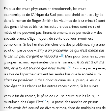
En plus des murs physiques et émotionnels, les murs
économiques de l’Afrique du Sud post-apartheid sont soulignés
dans le roman de Roger Smith : les victimes de la criminalité sont
des gens riches et blancs, les auteurs des crimes sont noirs et
métis et ne peuvent pas, financièrement, « se permettre » des
avocats blancs d’âge moyen, de sorte que leur avenir est
compromis. Si les familles blanches ont des problèmes, il y a une
solution parce que «
s’il y a un problème, ce qui
n’est même pas
35
le cas, un peu d’argent le résoudra
»
. Mais pour tous les autres
groupes raciaux représentés dans le roman, «
la loi est la loi, ma
36
fille, et la loi est tout ce que nous avons
»
. Comme par le passé,
les lois de l’apartheid étaient les seules lois que la société sud-
africaine possédait. Il n’y a donc aucune issue, puisque les lois
privilégient les Blancs et les autres races n’ont qu’à les suivre.
Vers la fin du roman, le père de Louise arrive sur les lieux, un
37
musulman des Cape Flats
qui a passé des années en prison
après avoir été accusé de divers crimes, dont de multiples cas de