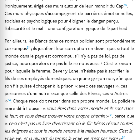
30
ironiquement, érigé des murs autour de leur manoir du Cap
.
Ces murs physiques s’accompagnent de barrières émotionnelles,
sociales et psychologiques pour éloigner le danger perçu,
l’obscurité et le mal – une configuration typique de l’apartheid.
Par ailleurs, les Blancs dans ce roman policier sont profondément
31
corrompus
; ils justifient leur corruption en disant que, si tout le
monde dans le pays est corrompu, s’il n’y a pas de loi, pas de
justice, pourquoi alors ne pas le faire nous aussi ? C’est la raison
pour laquelle la femme, Beverly Lane, n’hésite pas à sacrifier le
fils de ses employés domestiques, un jeune garçon noir, afin que
son fils puisse échapper à la prison « avec ces sauvages », ces
personnes d’une autre race que celle des Blancs, ces « Autres
32
»
. Chaque race doit rester dans son propre monde. La policière
noire dit à Louise : «
vous êtes dans votre monde et ils sont dans
33
le leur, et vous devez trouver votre propre chemin
»
, parce que
«
ceci n’est pas un livre divertissant où le flic héros résout toutes
les énigmes et tout le monde rentre à la maison heureux. C’est la
34
vraie vie, et la plupart du temps la vraie vie n’est pas juste
»
.