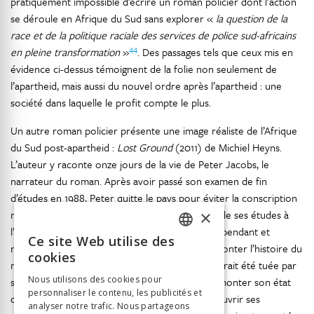
pratiquement impossible d’écrire un roman policier dont l’action
se déroule en Afrique du Sud sans explorer «
la question de la
race et de la politique raciale des services de police sud-africains
44
en pleine transformation
»
. Des passages tels que ceux mis en
évidence ci-dessus témoignent de la folie non seulement de
l’apartheid, mais aussi du nouvel ordre après l’apartheid : une
société dans laquelle le profit compte le plus.
Un autre roman policier présente une image réaliste de l’Afrique
du Sud post-apartheid :
Lost Ground
(2011) de Michiel Heyns.
L’auteur y raconte onze jours de la vie de Peter Jacobs, le
narrateur du roman. Après avoir passé son examen de fin
d’études en 1988, Peter quitte le pays pour éviter la conscription
×
militaire et s’installe au Royaume-Uni. À la suite de ses études à
l’Université du Sussex, il devient journaliste indépendant et
Ce site Web utilise des
FRENCH
revient à Alfredville où il a été élevé, afin de raconter l’histoire du
cookies
meurtre de sa cousine Désirée Williams – qui aurait été tuée par
GERMAN
Nous utilisons des cookies pour
son mari métis, Hector –, mais aussi afin de surmonter son état
personnaliser le contenu, les publicités et
ITALIAN
de dislocation et de déconnexion, et pour découvrir ses
analyser notre trafic. Nous partageons