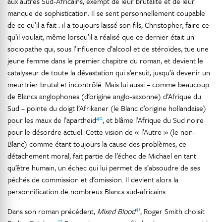
aux autres Sud-Africains, exempt de leur brutalité et de leur
manque de sophistication. Il se sent personnellement coupable
de ce qu’il a fait : il a toujours laissé son fils, Christopher, faire ce
qu’il voulait, même lorsqu’il a réalisé que ce dernier était un
sociopathe qui, sous l’influence d’alcool et de stéroïdes, tue une
jeune femme dans le premier chapitre du roman, et devient le
catalyseur de toute la dévastation qui s’ensuit, jusqu’à devenir un
meurtrier brutal et incontrôlé. Mais lui aussi – comme beaucoup
de Blancs anglophones (d’origine anglo-saxonne) d’Afrique du
Sud – pointe du doigt l’Afrikaner (le Blanc d’origine hollandaise)
40
pour les maux de l’apartheid
, et blâme l’Afrique du Sud noire
pour le désordre actuel. Cette vision de « l’Autre » (le non-
Blanc) comme étant toujours la cause des problèmes, ce
détachement moral, fait partie de l’échec de Michael en tant
qu’être humain, un échec qui lui permet de s’absoudre de ses
péchés de commission et d’omission. Il devient alors la
personnification de nombreux Blancs sud-africains.
41
Dans son roman précédent,
Mixed Blood
, Roger Smith choisit
42