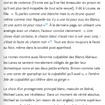
viol et de violence (l’ironie est qu’il se fait émasculer en prison et
qu’il est plus tard incapable de tout acte sexuel). Il dit à Louise, sa
fille : «
Tu parles comme une blanche mais tu es brune quand
même comme moi. Rappelle-toi, il y a une loi pour eux, les Blancs,
38
et une autre loi pour nous
»
. À la dernière page, en utilisant une
analogie avec un chaton, l’auteur conclut clairement : «
Une
chose était certaine, le chaton blanc n’avait rien à voir avec cela, –
39
c’était la faute du chaton noir
»
. Tout est donc toujours la faute
au Noir, même dans la société post-apartheid.
Le roman montre aussi l’énorme culpabilité des Blancs libéraux :
les Lanes se sentent moralement obligés de garder leur
domestique noire et ses deux petits-enfants. Brown nomme cela
«
une sorte de sparadrap sur la culpabilité qu’il avait
», «
l’amère
bile de culpabilité qui s’élève dans sa gorge
».
Le choix d’un protagoniste principal blanc, masculin et libéral,
Michael Lane, est révélateur. Dans un moment de vérité absolue,
Michael se considère (en raison de son anglais) comme supérieur