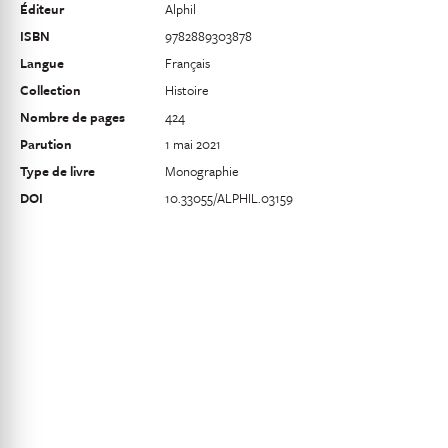
Éditeur
Alphil
ISBN
9782889303878
Langue
Français
Collection
Histoire
Nombre de pages
424
Parution
1 mai 2021
Type de livre
Monographie
DOI
10.33055/ALPHIL.03159