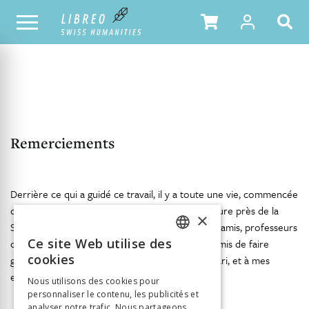
NOTRE CATALOGUE
TABLE DES MATIÈRES
Remerciements
Derrière ce qui a guidé ce travail, il y a toute une vie, commencée
dans la Touraine de Rabelais et établie pour l’heure près de la
×
Sorbonne «
source de toute sagesse
». Famille, amis, professeurs
Ce site Web utilise des
de classes prépa et directeurs de thèse ont permis de faire
FRENCH
cookies
germer ce qui résonne en moi. À eux, à mon mari, et à mes
GERMAN
enfants, va toute ma gratitude.
Nous utilisons des cookies pour
personnaliser le contenu, les publicités et
ITALIAN
analyser notre trafic. Nous partageons