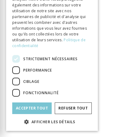
également des informations sur votre
utilisation de notre site avec nos
partenaires de publicité et d'analyse qui
INFORMATION
peuvent les combiner avec d'autres
Guillabert-Madinier Tiphaine
Auteur
informations que vous leur avez fournies
ou qu'ils ont collectées lors de votre
Éditeur
Alphil
utilisation de leurs services.
Politique de
ISBN
9782889303878
confidentialité
Langue
Français
STRICTEMENT NÉCESSAIRES
Collection
Histoire
Nombre de pages
424
PERFORMANCE
Parution
1 mai 2021
CIBLAGE
Type de livre
Monographie
DOI
10.33055/ALPHIL.03159
FONCTIONNALITÉ
ACCEPTER TOUT
REFUSER TOUT
AFFICHER LES DÉTAILS