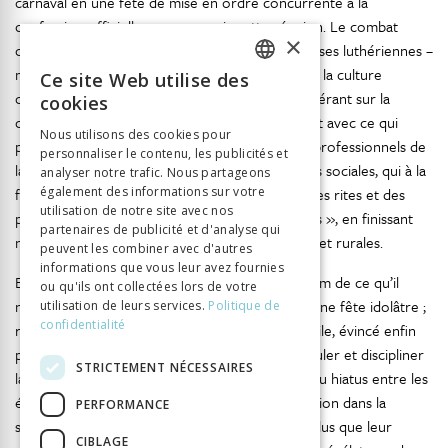
carnaval en une fête de mise en ordre concurrente à la
confession officielle, a compromis cette réunion. Le combat
×
contre Carnaval marque le raidissement des Églises luthériennes –
mais pas seulement – qui veulent homogénéiser la culture
Ce site Web utilise des
FRENCH
confessionnelle, et qui – en définissant puis légiférant sur la
cookies
culture qui leur préexistait – rompent finalement avec ce qui
GERMAN
Nous utilisons des cookies pour
précédait. En la matière, ils ouvrent la voie aux professionnels de
personnaliser le contenu, les publicités et
ITALIAN
la foi et des biens du Salut, et avec eux aux élites sociales, qui à la
analyser notre trafic. Nous partageons
e
e
fin du XVI
également des informations sur votre
siècle et au XVII
siècle s’éloignent des rites et des
utilisation de notre site avec nos
pratiques collectives anciennes, des « croyances », en finissant
partenaires de publicité et d'analyse qui
notamment par les désigner comme populaires et rurales.
peuvent les combiner avec d'autres
informations que vous leur avez fournies
En somme, le carnaval aurait été révoqué au nom de ce qu’il
ou qu'ils ont collectées lors de votre
n’était pas mais de ce qu’on craignait qu’il soit : une fête idolâtre ;
utilisation de leurs services.
Politique de
confidentialité
répudié comme arme dangereuse devenue inutile, évincé enfin
pour tenter de monopoliser les moyens de réguler et discipliner
STRICTEMENT NÉCESSAIRES
la société. Ces décalages proviennent bien sûr du hiatus entre les
écrits normatifs et leur réelle efficacité et diffusion dans la
PERFORMANCE
société, mais aussi du fait que les textes visent plus que leur
CIBLAGE