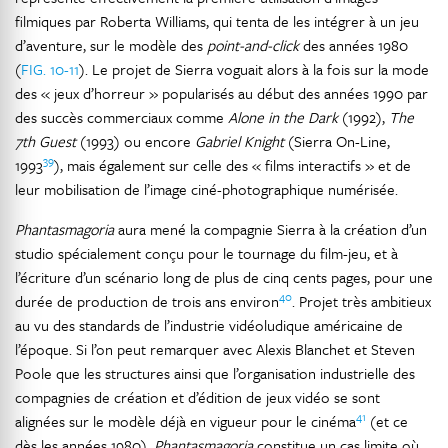
filmiques par Roberta Williams, qui tenta de les intégrer à un jeu
d’aventure, sur le modèle des
point-and-click
des années 1980
(
FIG. 10-11
). Le projet de Sierra voguait alors à la fois sur la mode
des « jeux d’horreur » popularisés au début des années 1990 par
des succès commerciaux comme
Alone in the Dark
(1992),
The
7th Guest
(1993) ou encore
Gabriel Knight
(Sierra On-Line,
39
1993
), mais également sur celle des « films interactifs » et de
leur mobilisation de l’image ciné-photographique numérisée.
Phantasmagoria
aura mené la compagnie Sierra à la création d’un
studio spécialement conçu pour le tournage du film-jeu, et à
l’écriture d’un scénario long de plus de cinq cents pages, pour une
40
durée de production de trois ans environ
. Projet très ambitieux
au vu des standards de l’industrie vidéoludique américaine de
l’époque. Si l’on peut remarquer avec Alexis Blanchet et Steven
Poole que les structures ainsi que l’organisation industrielle des
compagnies de création et d’édition de jeux vidéo se sont
41
alignées sur le modèle déjà en vigueur pour le cinéma
(et ce
dès les années 1980),
Phantasmagoria
constitue un cas limite où