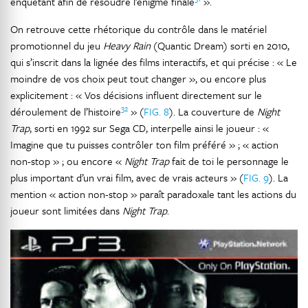
enquêtant afin de résoudre l’énigme finale
».
On retrouve cette rhétorique du contrôle dans le matériel
promotionnel du jeu
Heavy Rain
(Quantic Dream) sorti en 2010,
qui s’inscrit dans la lignée des films interactifs, et qui précise : « Le
moindre de vos choix peut tout changer », ou encore plus
explicitement : « Vos décisions influent directement sur le
32
déroulement de l’histoire
» (
FIG. 8
). La couverture de
Night
Trap
, sorti en 1992 sur Sega CD, interpelle ainsi le joueur : «
Imagine que tu puisses contrôler ton film préféré » ; « action
non-stop » ; ou encore «
Night Trap
fait de toi le personnage le
plus important d’un vrai film, avec de vrais acteurs » (
FIG. 9
). La
mention « action non-stop » paraît paradoxale tant les actions du
joueur sont limitées dans
Night Trap
.