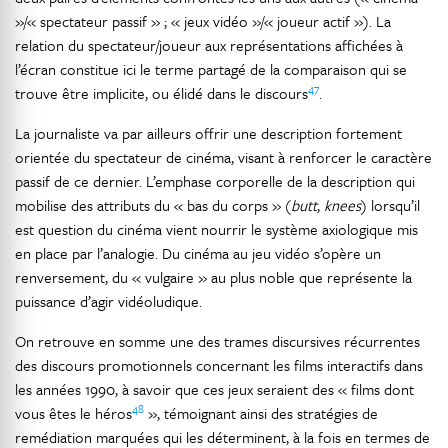
»/« spectateur passif » ; « jeux vidéo »/« joueur actif »). La
relation du spectateur/joueur aux représentations affichées à
l’écran constitue ici le terme partagé de la comparaison qui se
47
trouve être implicite, ou élidé dans le discours
.
La journaliste va par ailleurs offrir une description fortement
orientée du spectateur de cinéma, visant à renforcer le caractère
passif de ce dernier. L’emphase corporelle de la description qui
mobilise des attributs du « bas du corps » (
butt
,
knees
) lorsqu’il
est question du cinéma vient nourrir le système axiologique mis
en place par l’analogie. Du cinéma au jeu vidéo s’opère un
renversement, du « vulgaire » au plus noble que représente la
puissance d’agir vidéoludique.
On retrouve en somme une des trames discursives récurrentes
des discours promotionnels concernant les films interactifs dans
les années 1990, à savoir que ces jeux seraient des « films dont
48
vous êtes le héros
», témoignant ainsi des stratégies de
remédiation marquées qui les déterminent, à la fois en termes de