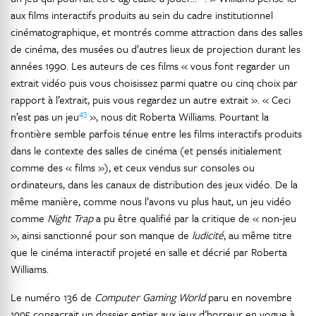
aux films interactifs produits au sein du cadre institutionnel
cinématographique, et montrés comme attraction dans des salles
de cinéma, des musées ou d’autres lieux de projection durant les
années 1990. Les auteurs de ces films « vous font regarder un
extrait vidéo puis vous choisissez parmi quatre ou cinq choix par
rapport à l’extrait, puis vous regardez un autre extrait ». « Ceci
43
n’est pas un jeu
», nous dit Roberta Williams. Pourtant la
frontière semble parfois ténue entre les films interactifs produits
dans le contexte des salles de cinéma (et pensés initialement
comme des « films »), et ceux vendus sur consoles ou
ordinateurs, dans les canaux de distribution des jeux vidéo. De la
même manière, comme nous l’avons vu plus haut, un jeu vidéo
comme
Night Trap
a pu être qualifié par la critique de « non-jeu
», ainsi sanctionné pour son manque de
ludicité
, au même titre
que le cinéma interactif projeté en salle et décrié par Roberta
Williams.
Le numéro 136 de
Computer Gaming World
paru en novembre
1995 consacrait un dossier entier aux jeux d’horreur en vogue à