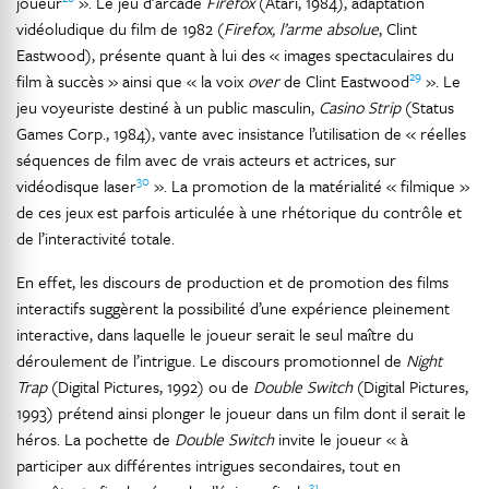
joueur
». Le jeu d’arcade
Firefox
(Atari, 1984), adaptation
vidéoludique du film de 1982 (
Firefox, l’arme absolue
, Clint
Eastwood), présente quant à lui des « images spectaculaires du
29
film à succès » ainsi que « la voix
over
de Clint Eastwood
». Le
jeu voyeuriste destiné à un public masculin,
Casino Strip
(Status
Games Corp., 1984), vante avec insistance l’utilisation de « réelles
séquences de film avec de vrais acteurs et actrices, sur
30
vidéodisque laser
». La promotion de la matérialité « filmique »
de ces jeux est parfois articulée à une rhétorique du contrôle et
de l’interactivité totale.
En effet, les discours de production et de promotion des films
interactifs suggèrent la possibilité d’une expérience pleinement
interactive, dans laquelle le joueur serait le seul maître du
déroulement de l’intrigue. Le discours promotionnel de
Night
Trap
(Digital Pictures, 1992) ou de
Double Switch
(Digital Pictures,
1993) prétend ainsi plonger le joueur dans un film dont il serait le
héros. La pochette de
Double Switch
invite le joueur « à
participer aux différentes intrigues secondaires, tout en
31