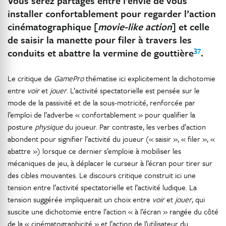
Vous serez partagés entre l’envie de vous
installer confortablement pour regarder l’action
cinématographique [
movie-like action
] et celle
de saisir la manette pour filer à travers les
37
conduits et abattre la vermine de gouttière
.
Le critique de
GamePro
thématise ici explicitement la dichotomie
entre
voir
et
jouer
. L’activité spectatorielle est pensée sur le
mode de la passivité et de la sous-motricité, renforcée par
l’emploi de l’adverbe « confortablement » pour qualifier la
posture
physique
du joueur. Par contraste, les verbes d’action
abondent pour signifier l’activité du joueur (« saisir », « filer », «
abattre ») lorsque ce dernier s’emploie à mobiliser les
mécaniques de jeu, à déplacer le curseur à l’écran pour tirer sur
des cibles mouvantes. Le discours critique construit ici une
tension entre l’activité spectatorielle et l’activité ludique. La
tension suggérée impliquerait un choix entre
voir
et
jouer
, qui
suscite une dichotomie entre l’action « à l’écran » rangée du côté
de la « cinématographicité » et l’action de l’utilisateur du