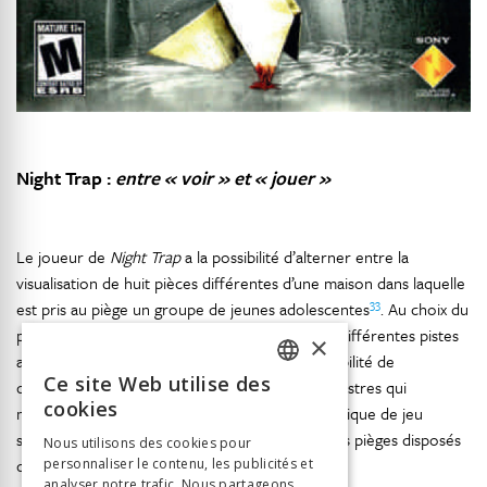
Night Trap :
entre « voir » et « jouer »
Le joueur de
Night Trap
a la possibilité d’alterner entre la
visualisation de huit pièces différentes d’une maison dans laquelle
33
est pris au piège un groupe de jeunes adolescentes
. Au choix du
point de vue, qui génère une alternance entre différentes pistes
×
audiovisuelles préenregistrées, s’ajoute la possibilité de
Ce site Web utilise des
déclencher des pièges visant à capturer les monstres qui
FRENCH
cookies
menacent le groupe de jeunes filles. Une mécanique de jeu
GERMAN
supplémentaire vient mettre à mal la fiabilité des pièges disposés
Nous utilisons des cookies pour
dans chacune des pièces.
personnaliser le contenu, les publicités et
ITALIAN
analyser notre trafic. Nous partageons