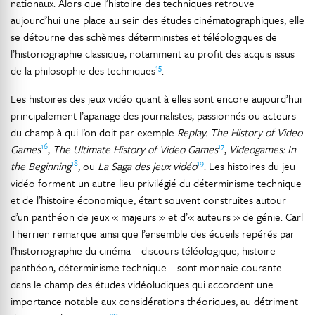
nationaux. Alors que l’histoire des techniques retrouve
aujourd’hui une place au sein des études cinématographiques, elle
se détourne des schèmes déterministes et téléologiques de
l’historiographie classique, notamment au profit des acquis issus
15
de la philosophie des techniques
.
Les histoires des jeux vidéo quant à elles sont encore aujourd’hui
principalement l’apanage des journalistes, passionnés ou acteurs
du champ à qui l’on doit par exemple
Replay. The History of Video
16
17
Games
,
The Ultimate History of Video Games
,
Videogames: In
18
19
the Beginning
, ou
La Saga des jeux vidéo
. Les histoires du jeu
vidéo forment un autre lieu privilégié du déterminisme technique
et de l’histoire économique, étant souvent construites autour
d’un panthéon de jeux « majeurs » et d’« auteurs » de génie. Carl
Therrien remarque ainsi que l’ensemble des écueils repérés par
l’historiographie du cinéma – discours téléologique, histoire
panthéon, déterminisme technique – sont monnaie courante
dans le champ des études vidéoludiques qui accordent une
importance notable aux considérations théoriques, au détriment
20