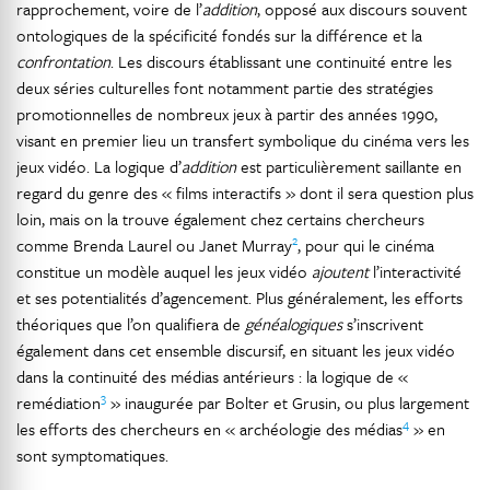
rapprochement, voire de l’
addition
, opposé aux discours souvent
ontologiques de la spécificité fondés sur la différence et la
confrontation
. Les discours établissant une continuité entre les
deux séries culturelles font notamment partie des stratégies
promotionnelles de nombreux jeux à partir des années 1990,
visant en premier lieu un transfert symbolique du cinéma vers les
jeux vidéo. La logique d’
addition
est particulièrement saillante en
regard du genre des « films interactifs » dont il sera question plus
loin, mais on la trouve également chez certains chercheurs
2
comme Brenda Laurel ou Janet Murray
, pour qui le cinéma
constitue un modèle auquel les jeux vidéo
ajoutent
l’interactivité
et ses potentialités d’agencement. Plus généralement, les efforts
théoriques que l’on qualifiera de
généalogiques
s’inscrivent
également dans cet ensemble discursif, en situant les jeux vidéo
dans la continuité des médias antérieurs : la logique de «
3
remédiation
» inaugurée par Bolter et Grusin, ou plus largement
4
les efforts des chercheurs en « archéologie des médias
» en
sont symptomatiques.