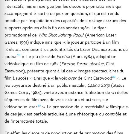
interactifs, mis en exergue par les discours promotionnels qui
accompagnent la sortie de jeux en question, et qui est rendu
possible par l’exploitation des capacités de stockage accrues des
supports optiques dès la fin des années 1980. Le flyer
promotionnel de
Who Shot Johnny Rock?
(American Laser
Games, 1991) indique ainsi que « le joueur participe à un film
réaliste… combinant les potentialités du Laser Disc aux actions du
28
joueur
». Le jeu d’arcade
Firefox
(Atari, 1984), adaptation
vidéoludique du film de 1982 (
Firefox, l’arme absolue
, Clint
Eastwood), présente quant à lui des « images spectaculaires du
29
film à succès » ainsi que « la voix
over
de Clint Eastwood
». Le
jeu voyeuriste destiné à un public masculin,
Casino Strip
(Status
Games Corp., 1984), vante avec insistance l’utilisation de « réelles
séquences de film avec de vrais acteurs et actrices, sur
30
vidéodisque laser
». La promotion de la matérialité « filmique »
de ces jeux est parfois articulée à une rhétorique du contrôle et
de l’interactivité totale.
En effet, les discours de production et de promotion des films