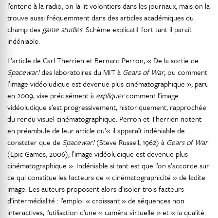
l’entend à la radio, on la lit volontiers dans les journaux, mais on la
trouve aussi fréquemment dans des articles académiques du
champ des
game studies
. Schème explicatif fort tant il paraît
indéniable.
L’article de Carl Therrien et Bernard Perron, « De la sortie de
Spacewar!
des laboratoires du MIT à
Gears of War
, ou comment
l’image vidéoludique est devenue plus cinématographique », paru
en 2009, vise précisément à
expliquer
comment l’image
vidéoludique s’est progressivement, historiquement, rapprochée
du rendu visuel cinématographique. Perron et Therrien notent
en préambule de leur article qu’« il apparaît indéniable de
constater que de
Spacewar!
(Steve Russell, 1962) à
Gears of War
(Epic Games, 2006), l’image vidéoludique est devenue plus
cinématographique ». Indéniable si tant est que l’on s’accorde sur
ce qui constitue les facteurs de « cinématographicité » de ladite
image. Les auteurs proposent alors d’isoler trois facteurs
d’intermédialité : l’emploi « croissant » de séquences non
interactives, l’utilisation d’une « caméra virtuelle » et « la qualité