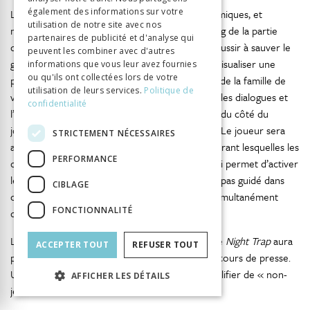
également des informations sur votre
Le joueur est donc spectateur de séquences filmiques, et
utilisation de notre site avec nos
monteur en un sens, puisqu’il choisit tout au long de la partie
partenaires de publicité et d'analyse qui
quelle pièce de la maison il va observer. Pour réussir à sauver le
peuvent les combiner avec d'autres
groupe de jeunes adolescentes, il faut pouvoir visualiser une
informations que vous leur avez fournies
ou qu'ils ont collectées lors de votre
pièce lorsque apparaissent les sbires au service de la famille de
utilisation de leurs services.
Politique de
vampires ; il est également nécessaire de suivre les dialogues et
confidentialité
l’intrigue, afin de savoir quels personnages sont du côté du
joueur, et lesquels sont à la solde des vampires. Le joueur sera
STRICTEMENT NÉCESSAIRES
amené à surprendre certaines conversations durant lesquelles les
PERFORMANCE
opposants avouent modifier le code couleur qui permet d’activer
les pièges des différentes salles. Le joueur n’est pas guidé dans
CIBLAGE
ces différentes tâches, certaines se déployant simultanément
FONCTIONNALITÉ
dans diverses pièces du logis.
La posture spectatorielle octroyée au joueur de
Night Trap
aura
ACCEPTER TOUT
REFUSER TOUT
provoqué une résistance manifeste dans les discours de presse.
Un critique de
Next Generation
va jusqu’à le qualifier de « non-
AFFICHER LES DÉTAILS
jeu » :