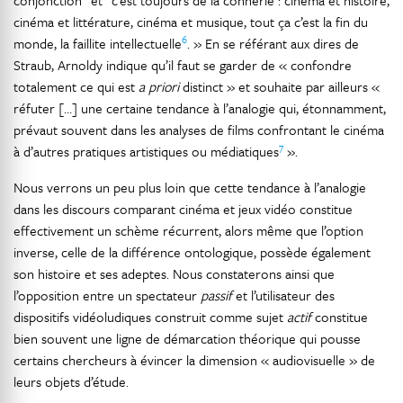
conjonction “et” c’est toujours de la connerie : cinéma et histoire,
cinéma et littérature, cinéma et musique, tout ça c’est la fin du
6
monde, la faillite intellectuelle
. » En se référant aux dires de
Straub, Arnoldy indique qu’il faut se garder de « confondre
totalement ce qui est
a priori
distinct » et souhaite par ailleurs «
réfuter […] une certaine tendance à l’analogie qui, étonnamment,
prévaut souvent dans les analyses de films confrontant le cinéma
7
à d’autres pratiques artistiques ou médiatiques
».
Nous verrons un peu plus loin que cette tendance à l’analogie
dans les discours comparant cinéma et jeux vidéo constitue
effectivement un schème récurrent, alors même que l’option
inverse, celle de la différence ontologique, possède également
son histoire et ses adeptes. Nous constaterons ainsi que
l’opposition entre un spectateur
passif
et l’utilisateur des
dispositifs vidéoludiques construit comme sujet
actif
constitue
bien souvent une ligne de démarcation théorique qui pousse
certains chercheurs à évincer la dimension « audiovisuelle » de
leurs objets d’étude.