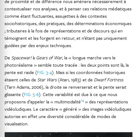
de proximité et de différence nous amènera nécessairement à
contextualiser nos analyses, et à penser ces relations médiatiques
comme étant fluctuantes, assujetties à des contextes
sociohistoriques, des pratiques, des déterminations économiques
; tributaires à la fois de représentations et de discours qui en
témoignent et les forgent en retour, et n’étant pas uniquement
guidées par des enjeux techniques.
De
Spacewar!
à
Gears of War
, la « longue marche vers le
photoréalisme » semble toute tracée : les deux points sont là, la
pente est raide (
FIG. 3-4
). Mais si les coordonnées historiques
étaient celles de
Star Wars
(Atari, 1983) et de
Dwarf Fortress
(Tarn Adams, 2006), la droite se renverserait et la pente serait
glissante (
FIG. 5-6
). Cette variabilité est due à ce que nous
14
proposons d’appeler la « multimodalité
» des représentations
vidéoludiques. Le caractère « généré » des images vidéoludiques
autorise en effet une diversité considérable de modes de
visualisation.